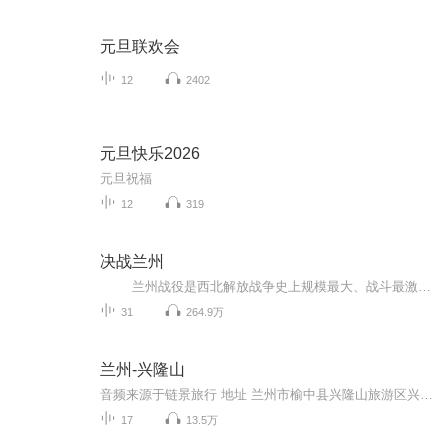
元旦联欢会
12
2402
元旦快乐2026
元旦祝福
12
319
决战兰州
兰州战役是西北解放战争史上规模最大、战斗最激烈的一次城市攻坚战。守军之凶悍顽强、工事之坚固，解放军鏖战之艰苦，都是西北战场前所未有的。 本故事以纪实手法，带您第一次全面、系统、深刻地解读兰州战役。对当年战斗情景的再现，客观解读兰州战役的历史过程。从极具故事张力的历史人物和事件切入，重点铺陈人民军队指战员在攻城作战中压倒一切而不被敌人所屈服的英雄气概和英勇顽强的战斗精神，真实呈现了兰州战役形成的历史背景，惨烈的作战经过及其深远的对新中国成立的重要影...
31
264.9万
兰州-兴隆山
音频来源于链景旅行 地址 兰州市榆中县兴隆山旅游区兴隆宾馆门口(景区东山口) 票价描述 东山和西山门票各40元；山间的蒋介石行宫15元，自然博物馆5元，缆车45元。套票（包含东山门票、西山门票、蒋介石行宫、兴隆山自然博物馆、一次缆车）140元。 开放时间...
17
13.5万