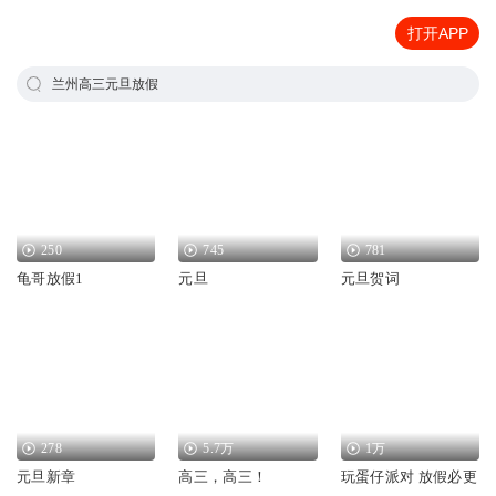
打开APP
兰州高三元旦放假
250
745
781
龟哥放假1
元旦
元旦贺词
278
5.7万
1万
元旦新章
高三，高三！
玩蛋仔派对 放假必更