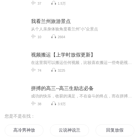
37
1.5万
我看兰州旅游景点
从个人亲身体验角度看兰州“小”众景点
10
2664
视频搬运【上学时放假更新】
在这里我可以搬运任何视频，比较喜欢搬运一些奇葩视频，想搬运什么视频，可以在评论区评论或私聊，如有侵权请告诉我，谢谢
74
3225
拼搏的高三--高三生励志必备
成功的快乐，收获的满足，不在奋斗的终点，而在拼搏的过程，所以，该你走的路，要自己去走，别人无法替代！
38
3.9万
您是不是在找：
高冷男神放肆爱
云说神说兰说
回复放假