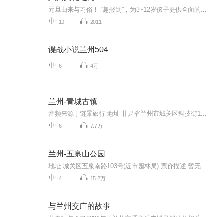
元旦由来与习俗！ “趣报到”，为3~12岁孩子提供全面的通识知识系列课程。让孩子广泛接触通识教育，掌握更全面的天文，历史，地理，艺术，生活及科普知识。找到兴趣，快乐成长！...
10
2011
谍战小说兰州504
6
4万
兰州-青城古镇
音频来源于链景旅行 地址 甘肃省兰州市城关区科技街191号 票价描述 暂无 开放时间 全天 乘车信息 暂无
6
7.7万
兰州-五泉山公园
地址 城关区五泉南路103号(近市园林局) 票价描述 暂无 开放时间 暂无 乘车信息 暂无 音频来源于链景旅行
4
15.2万
与兰州交广的故事