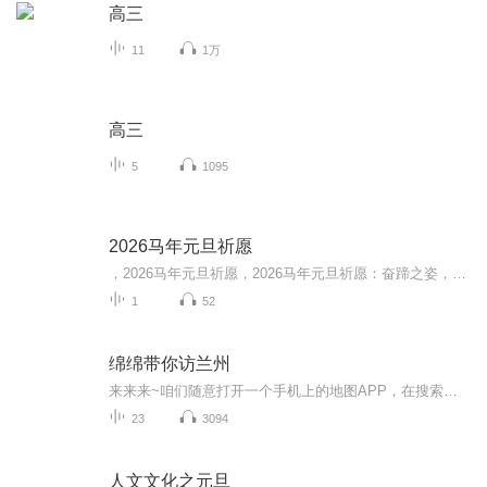
高三
11
1万
高三
5
1095
2026马年元旦祈愿
，2026马年元旦祈愿，2026马年元旦祈愿：奋蹄之姿，赴时代之约我祈愿，2026年的中国 山河锦绣，繁荣昌盛。我祈愿，2026年的每个奋斗者，都能策马扬鞭，不负韶华。我祈愿，2026年的情感世界，温暖纯粹 情谊绵长。我祈愿，，2026年的我们，心怀热爱，向阳而...
1
52
绵绵带你访兰州
来来来~咱们随意打开一个手机上的地图APP，在搜索栏键入兰州市然后点击确认，接下来“缩小、缩小、再缩小"，直至出现全中国的画面，这时你会发现兰州竟是祖国的正中心！身为兰州人的骄傲感和自豪感不由自主地就蹦跶出来了呢!这存在感可不是随便找的，因为...
23
3094
人文文化之元旦