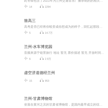
此专辑包含了2021年为兰州交通音乐广播录制的的相关配音作品，个人作品展示，禁止盗版，翻版必究...
14
2294
致高三
高考是否已经将你蜕变成你想成为的样子，回忆起那段辛酸的时光你是怎样的心情？
5
14.7万
兰州-水车博览园
音频来源于链景旅行 地址 暂无 票价描述 暂无 开放时间 暂无 乘车信息 暂无
6
2.9万
虚空济道德经兰州
15
953
兰州-甘肃博物馆
坐落在黄河之滨的甘肃省博物馆，是国内最早成立的综合性博物馆之一。其前身是1939年成立的甘肃科学教育馆，1950年改为西北人民科学馆，1956年改名为甘肃省博物馆，1958年迁入新馆。1999年经省政府立项，投资1.5亿元对原展览大楼进行改扩建工程，馆舍占地108亩，展览大楼建筑总面积2.85万平方米，展厅18个，院内还有文物库房、文物保护实验室等设施，整个展览大楼本着“庄重、典雅、美观、人性化”的原则设计和建设，是一座现代化综合性智能建筑，2006年12月26日展览大楼正式...