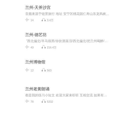
兰州-天斧沙宫
音频来源于链景旅行 地址 安宁区桃花园仁寿山东龙风峡 票价描述 无需门票。 开放时间 全天开放 乘车信息 自驾：驱车由兰州市出发，经北滨河西路至兰州植物园，再前行至刘沙公路与排洪沟交界处，右拐1.5公里就到了安宁堡之北2.5公里处的大沙沟，这里是“天...
14
3.4万
兰州-德艺坊
“西北偏北/羊马很黑/你饮酒落泪/西北偏北/把兰州喝醉/你居无定所” 这是一个中国西北角的省会城市，这是一个古道苍凉的西北重镇，黄河以低沉而磅礴的姿态缓缓流过，摇羊皮筏子的老人日复一日地吟唱古老的歌谣。自这样一座城市的巷弄里有了一家名叫 “德艺坊”的相声茶社起，兰州，古老的血液中仿佛被注入了一丝来自远方的气味，让生生世世扎根在黄土高原的人们，又多了一份茶余饭后的笑谈。 2010年11月18日，在名不见经传的小巷内，徳艺坊相声茶社的开门鞭炮噼啪响起，在班主李响的主持下，原兰州市曲艺团相声演员、相声表演艺术家王雅青先生和原甘肃省曲艺团的相声口技表演艺术家王庆新先生联手为“德艺坊”进行了揭牌。由李响、李鹏、李志恒三位年轻的相声演员共同联手打造的兰州首家方言相声茶社从此走进了兰州百姓的生活。 经过三年的打拼和努力，现如今听相声已然成为越来越多兰州人休闲娱乐的选择之一，而德艺坊也已经由最初的三五个演员发展到几十人的演出团队，成为了甘肃曲艺界的优秀团队。在坚持小剧场演出的同时，积极拓展相声演出的商业市场，在传统艺术与现代商演运作的道路上不断积极摸索，初步形成了自有的演出市场。 2012年初，德艺坊成立了自己的学员队，在兰州本土挖掘了一批曲艺新星，在开展传统曲艺教学的同时加入现代表演课程，历经培训，他们当中已有许多人走上了相声表演的道路，成为德艺坊的签约演员，为观众带来欢笑的同时，也为自己的表演事业积累着宝贵的经验。 德艺坊虽名叫茶社，但严格地说是一个以茶社作为载体的、以打造兰州第一家本土方言为特色的、以弘扬相声传统艺术为己任的阵地，小小的茶社承载着三位创始人和兰州广大相声爱好者太多的希望。
43
216.4万
兰州博物馆
12
563
兰州老黄朗诵
都是我的练习小短文 欢迎大家来听听 互相交流 如果有兴趣也可以加我QQ和微信 大家一起提高自己 节目主题:练习短文适合谁听:谁听都可以啦 比我好的给我提提意见 不如我的可以借鉴一下更新频率:有时间就用手机录一篇 没规律适合人群:想提高自己适合来听听 我...
78
5332