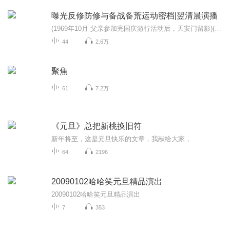
曝光反修防修与备战备荒运动密档|翌清晨演播
(1969年10月 父亲参加完国庆游行活动后，天安门留影)(1978年父亲部队合影）（1985年底，父亲在国防三线单位合影）“备战、备荒、为人民”，“深挖洞、广积粮、不称霸”这些耳熟能详的口号，出自上世纪六、七十年代，那是新中国历史上最悲壮最感人的一段时...
44
2.6万
聚焦
61
7.2万
《元旦》总把新桃换旧符
新年将至，这是元旦快乐的文章，我献给大家，
64
2196
20090102哈哈笑元旦精品演出
20090102哈哈笑元旦精品演出
7
353