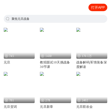
打开APP
聚焦元旦战备
745
1430
170.1万
元旦
教招面试10天挑战备
战备解码|军情装备深
30节课
度解读
781
278
2402
元旦贺词
元旦新章
元旦联欢会