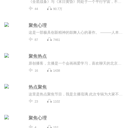
《全星战备》与《末日黄昏》同处于一个平行宇宙，不过它也可作为一个独立故事来欣赏。（注：《全星战备》也有着属于自己的世界观）本作中的主角 “铁头” 和 “雷鸣” ，会在特殊事件的触发下，与《末日黄昏》中的剧情及角色们产生因果关系！敬请期待！感...
44
90.7万
聚焦心理
这是一部极具创新精神的鼓舞人心的著作。 ———人本心理治疗大师 卡尔. 罗杰斯(Carl Rogers） 由美国著名的哲学家、心理学家尤金.简德林博士创设的聚焦技术(Focusing)在全世界范围内广泛应用于心理治疗、个人成长、商业培训、社区工作和其他众多领域。简...
87
7461
聚焦热点
原创播客，主播是一个会画画爱学习，喜欢聊天的北京宝妈。让我们一起聚焦民生热点，品味世间冷暖，笑看人生百态,坐享人世繁华。
16
1438
热点聚焦
这里是热点聚焦节目，我是主播琉璃.此次专辑为大家不定期提供一些聚焦社会热点的话题，以时实评论为热点，是每个人讨论的话题，每个人都做自己人生里的主角，有幸听到千万种声音下的不同的美好.让我们演绎好自己的人生.希望大家喜欢，欢迎评论区留言.
23
1102
聚焦心理
4
152