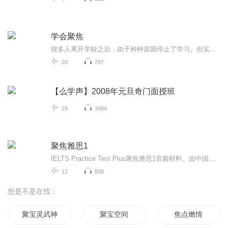
学会聚焦
很多人离开学校之后，由于种种原因停止了学习。但实际上，相比于学生，成年人更需要学习。无论是工作，还是人际关系、教养礼仪、投资理财等，成年人只有不断地丰富各方面的知识，才能紧跟时代的步伐。学习可以帮助我们提高工作效率，提升职场竞争力，获得...
20
797
【么学声】2008年元旦奇门面授班
29
3484
聚焦雅思1
IELTS Practice Test Plus聚焦雅思1音频材料。由中国雅思名校-广州雅思英语学校精心制作上传，供广大雅思考生参考。如需纸质听力考试试题及答案、听力原文，在线测试等及雅思机经预测，请关注 广州雅思英语学校 的官方微信公众号"烤鸭学堂" yasischool 联系客服热线：4006880167 或 登录：wap.gzielts.cc 官网索取 广州雅思英语学校成立于1999年，现任校长是有中国雅思“教父”之称的中国社会科学院博士、中国雅思教育开拓者，资深留学教育专家万昌明博士。 广州雅思英语学校是国内最早的专业雅思学校之一，也是英语IELTS考试中文“雅思”命名的首创者之一。十多年来， 广州雅思英语学校秉承“教育以学生为本，以质量为先”办学宗旨，坚持“知识、激情、励志”的教学理念，发展成为华南乃至中国最大的雅思学校之一。
12
838
您是不是在找：
聚宝灵武神
聚宝空间
焦点燃情