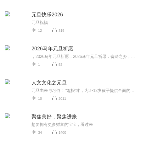
元旦快乐2026
元旦祝福
12
319
2026马年元旦祈愿
，2026马年元旦祈愿，2026马年元旦祈愿：奋蹄之姿，赴时代之约我祈愿，2026年的中国 山河锦绣，繁荣昌盛。我祈愿，2026年的每个奋斗者，都能策马扬鞭，不负韶华。我祈愿，2026年的情感世界，温暖纯粹 情谊绵长。我祈愿，，2026年的我们，心怀热爱，向阳而...
1
52
人文文化之元旦
元旦由来与习俗！ “趣报到”，为3~12岁孩子提供全面的通识知识系列课程。让孩子广泛接触通识教育，掌握更全面的天文，历史，地理，艺术，生活及科普知识。找到兴趣，快乐成长！...
10
2011
聚焦美好，聚焦进账
想要拥有更多财富的宝宝，看过来
34
1400