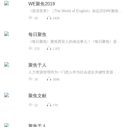
WE聚焦2019
《英语世界》（The World of English）杂志2019年聚焦栏目配文朗读。全部由英语母语人士完成。此处为试听版，完整版请关注杂志官方微信公号（theworldofenglish）后进入“WE订阅—知识铺”选听。
33
2428
每日聚焦
《每日聚焦》聚焦西安人的身边事儿！《每日聚焦》是西安广播电视台出品的一档日播栏目以西安市民最关心的身边事儿为切入点，实时跟进市政府最新工作动态。节目以监督报道为利剑，只批评不表扬，通过新闻舆论监督，曝光市政工作推进中出现的各种问题。用扎...
273
2.9万
聚焦于人
人力资源管理作为一门把人作为社会进步关键性资源，研究这种资源整体素质提升，合理配置和充分利用的学科逐步被国内政界，学术界，企业界所认可和重视。人力资源的研究和实践都取得了迅速的发展。
78
3096
聚焦文献
12
770
聚焦于人