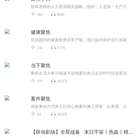
祖斌老师的人力资源领先战略，很好，人是第一生产力
262
8581
健康聚焦
目前国内的健康形势非常严峻，我们如何保护自己和家人的健康? 本栏目以短平快的形式告诉你。
231
2.7万
当下聚焦
聚焦生活大事小情谈天说地紧扣热点走在时代信息前沿期待您的随时加入每日更新，欢迎点赞，关注，订阅，转发，五星打分，感谢支持！通过热点事件的传达，分享，让忙碌的你快速了解新鲜事，关注生活的点点滴滴，期待你的参与！
477
10.2万
案件聚焦
讲故事的方式将人们关心的案件搬上荧幕，以客观、公正的法治理念探究案件背后人们行为准则的轨迹
53
49.8万
【联动剧场】全星战备 · 末日宇宙丨热血丨精品多播