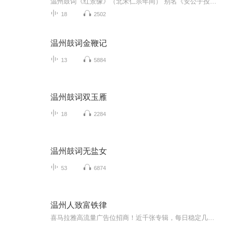
温州鼓词《红景缘》（北宋仁宗年间） 别名《安公子投亲》，是《金鞭记（呼延庆）》的配套续集，故事背景北宋仁宗赵祯当朝，核心是书生安良景与侠女桂蕊红的悲欢姻缘，书名取自两人名字：蕊红、良景 = 红景缘。 一、主要人物 1. 安良景：忠臣安进忠之子，文...
18
2502
温州鼓词金鞭记
13
5884
温州鼓词双玉雁
18
2284
温州鼓词无盐女
53
6874
温州人致富铁律
喜马拉雅高流量广告位招商！近千张专辑，每日稳定几十万以上的真实流量，让你的广告信息每日曝光几十万W+ 。懂行的、有实力的、有需求的欢迎来聊。微信请加：kefu168999（请注明意向）