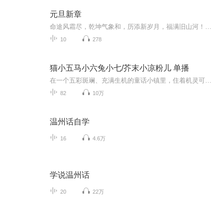
元旦新章
命途风霜尽，乾坤气象和，历添新岁月，福满旧山河！龙蛇交替，迎接全新的2025！
10
278
猫小五马小六兔小七/芥末小凉粉儿 单播
在一个五彩斑斓、充满生机的童话小镇里，住着机灵可爱的猫小五、风风火火的马小六和温柔胆小的兔小七。猫小五是个超级爱学习的小姑娘，脑袋里装着数不清的新奇点子，眼睛里闪烁着对世界满满的好奇，尤其是对画画痴迷极了。马小六非常勇敢，不管碰上啥难事...
82
10万
温州话自学
16
4.6万
学说温州话
20
22万