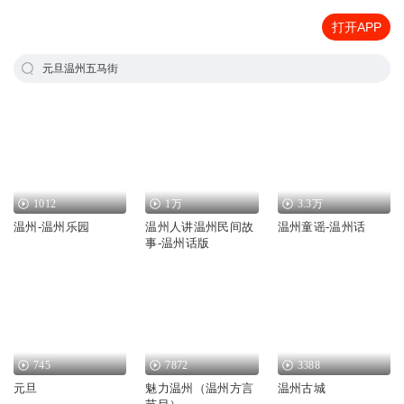
打开APP
元旦温州五马街
1012
1万
3.3万
温州-温州乐园
温州人讲温州民间故
温州童谣-温州话
事-温州话版
745
7872
3388
元旦
魅力温州（温州方言
温州古城