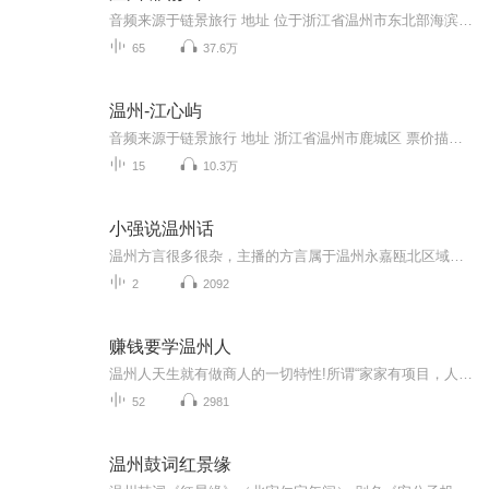
音频来源于链景旅行 地址 位于浙江省温州市东北部海滨，小部在台州市温岭南境 票价描述 暂无 开放时间 景点开放时间大致为6:00-17:30，灵峰夜景17:30-20:00 乘车信息 温州新南站乘开往大荆的班车，在雁荡镇下，7:00-17:10之间大约每半小时至1小时一班，33...
65
37.6万
温州-江心屿
音频来源于链景旅行 地址 浙江省温州市鹿城区 票价描述 25元/人；旅行社可以和景区签定协议享受优惠价；购买当天门票20张以上，享受八折优惠。 开放时间 5月中旬至10月中旬：早上8：00—晚上12：00 其他时间：早上8：00—晚上11：00 乘车信息 交通指南：从...
15
10.3万
小强说温州话
温州方言很多很杂，主播的方言属于温州永嘉瓯北区域，尽量会用一些温州话日常常用的口语来表达。
2
2092
赚钱要学温州人
温州人天生就有做商人的一切特性!所谓“家家有项目，人人当老板。 ”哪里有市场，哪里就有温州人：哪里没有市场，哪里就有温州人去开拓。温州人的商业头脑无与伦比，然而温州人之所以叫“温州人”，更在于他们强大的行动能力。温州人坚信一个概念：再好的创意也需要行动去实现：再多的商机也需要自己去把握：再大的钱也需要一分一分赚起……
52
2981
温州鼓词红景缘