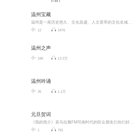
节目）
温州宝藏
温州是一座历史悠久、文化昌盛、人文荟萃的文化名城，文源深、文脉广、文气足，在流淌不息的历史长河里积淀了深厚的文化底蕴和丰富的文化资源，形成了独特的地域文化——瓯越文化。而近年来，温州更是收获了国家历史文化名城等国字号的6张金名片。温州晚报推出《温州宝藏》栏目，带您走近带有“老温州”符号的我市各大博物馆，探寻宝物“前世今生”，体味属于温州的“文化自信”，读懂厚重温州，坚定文化自信。
12
2476
温州之声
186
13.2万
温州吟诵
35
1.1万
元旦贺词
《我的简介》喜马拉雅FM司南时代的听众朋友们你们好，首先非常感谢大家一直以来对司南时代的支持，为我们的进步提供宝贵的意见。马上我们将迎来2018年，在新的一年里我们会更加用心的给大家准备优秀的作品，2018我们一同进步。为了感谢大家长久以来的支持...
1
781