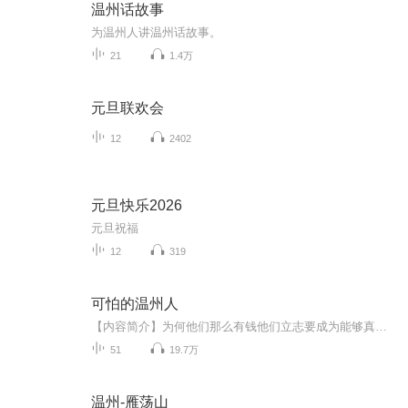
温州话故事
为温州人讲温州话故事。
21
1.4万
元旦联欢会
12
2402
元旦快乐2026
元旦祝福
12
319
可怕的温州人
【内容简介】为何他们那么有钱他们立志要成为能够真正挺起腰杆的有钱的中国人。他们执着于赚钱、自立自强、敢想敢干。多可怕!温州人不赚钱，谁赚钱？！也许温州人的今天，就是你的明天！今天，在金融危机时代，如果你还在忧虑这场金融海啸什么时候才能结束...
51
19.7万
温州-雁荡山