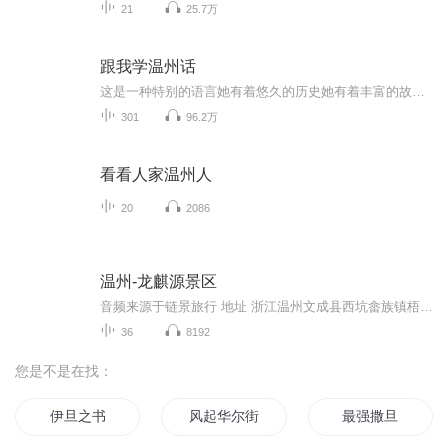
21
25.7万
跟我学温州话
这是一种特别的语言她有着悠久的历史她有着丰富的故事她却面临着渐行渐远温州的好多孩子不会说温州话了外地的一些朋友很想学习温州话于是我就搭建了这个平台旨在让更多的人了解温州话并透过温州话了解温州守候我的节目你会在不经意间感受到温州话的魅力
301
96.2万
看看人家温州人
20
2086
温州-龙麒源景区
音频来源于链景旅行 地址 浙江温州文成县西坑畲族镇梧溪境内 票价描述 暂无 开放时间 8：00—16：00 乘车信息 暂无
36
8192
您是不是在找：
伊旦之书
风起华尔街
最强撒旦