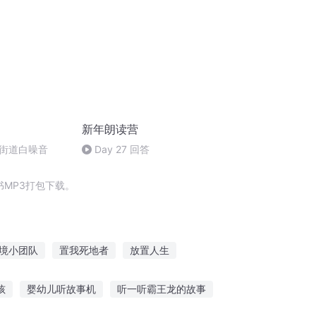
新年朗读营
街道白噪音
Day 27 回答
MP3打包下载。
境小团队
置我死地者
放置人生
魔
重置的世界
灭世重置
孩
婴幼儿听故事机
听一听霸王龙的故事