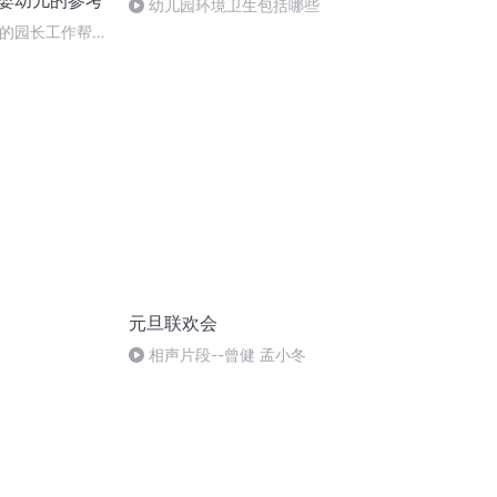
育婴幼儿的参考
幼儿园环境卫生包括哪些
年的园长工作帮
改革的方向和目
元旦联欢会
相声片段--曾健 孟小冬