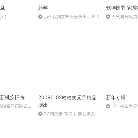
旦
新年
乾坤艮巽 家居
习俗
为什么狗在热天爱伸出舌头？
天气与环境篇
新桃换旧符
20090102哈哈笑元旦精品
新年专辑
演出
汤姆索亚历险记
《年夜饭之寻
07.刘文步 郑福山 窦公训女