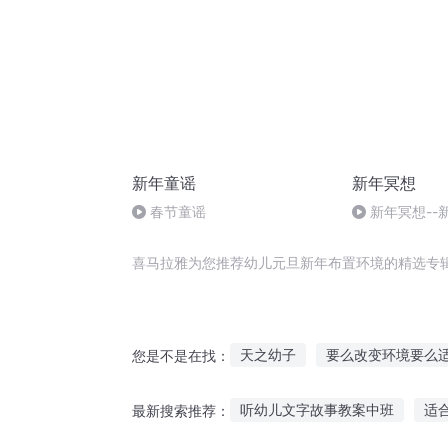
新年童谣
新年冥想
春节童谣
新年冥想--
喜马拉雅为您推荐幼儿元旦新年布置环境的精选专
天之幼子
要么改变环境要么
您是不是在找：
我的时间可以重置
重置天下
听幼儿文字故事教案中班
适
最新搜索推荐：
重置是否是重置
重置仙界