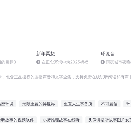
新年冥想
环境音
新的目标3
在正念冥想中为2025祈福
雨夜城市夜晚
辑，包含正品授权的连播声音和文字全集，支持免费在线试听阅读和有声书
适应环境
无限重置的异世界
重置人生事务所
不可置信
环
末日放置系统
三年的记忆重置
我有一个欧布之环
神幼为
合听故事的视频软件
小猪推理故事在线听
头像讲话听故事图片女
境界之环
错置的时光