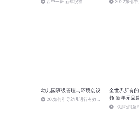
西中一班 新年祝福
2022东部
幼儿园班级管理与环境创设
全世界所有的
频 新年元旦
20.如何引导幼儿进行有效的
体育活动
《哪吒闹童
哪吒》