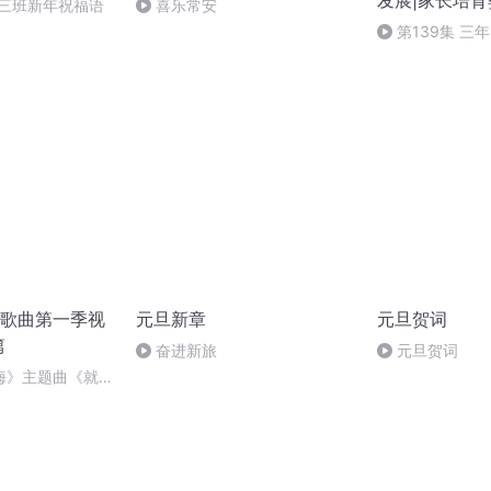
发展|家长培
中三班新年祝福语
喜乐常安
第139集 三
我明确了幼儿园
标|后记
歌曲第一季视
元旦新章
元旦贺词
篇
奋进新旅
元旦贺词
海》主题曲《就是