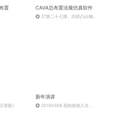
布置
CAVA总布置法规仿真软件
27第二十七课、内部凸出物
校核
新年演讲
宝冒险》
20190308 我的效能人生 周
成义