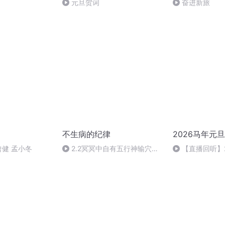
元旦贺词
奋进新旅
不生病的纪律
2026马年元
曾健 孟小冬
2.2冥冥中自有五行神输穴在
【直播回听】
保卫女人的心
祈愿