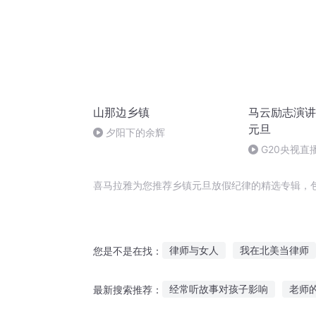
山那边乡镇
马云励志演讲
元旦
夕阳下的余辉
G20央视直
喜马拉雅为您推荐乡镇元旦放假纪律的精选专辑，
律师与女人
我在北美当律师
您是不是在找：
天才律师
镇天纪元
我是
经常听故事对孩子影响
老师
最新搜索推荐：
重生大律师