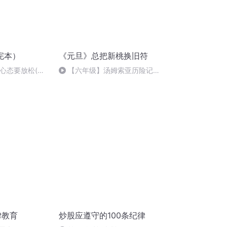
完本）
《元旦》总把新桃换旧符
股心态要放松(完
【六年级】汤姆索亚历险记
（节选）
律教育
炒股应遵守的100条纪律