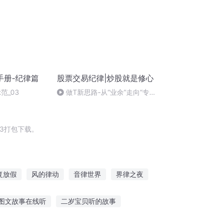
手册-纪律篇
股票交易纪律|炒股就是修心
范_03
做T新思路-从“业余”走向“专
业”
3打包下载。
复放假
风的律动
音律世界
界律之夜
界
纪律部长同学
乡巫纪事
图文故事在线听
二岁宝贝听的故事