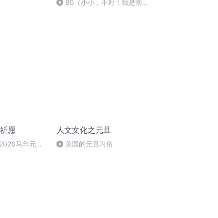
80（小小，不对！我是南
瓜！）
旦祈愿
人文文化之元旦
2026马年元旦
美国的元旦习俗