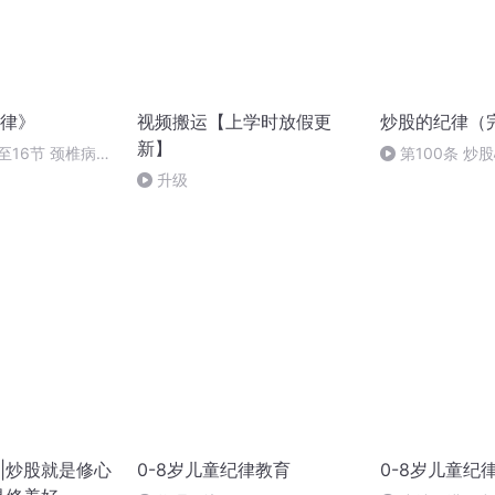
律》
视频搬运【上学时放假更
炒股的纪律（
新】
2至16节 颈椎病的
第100条 炒
两个妙方
本)
升级
|炒股就是修心
0-8岁儿童纪律教育
0-8岁儿童纪