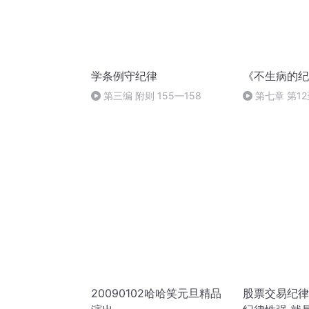
学条例守纪律
《不生病的纪
第三编 附则 155—158
第七章 第1
诊断和防治的
20090102哈哈笑元旦精品
股票交易纪律