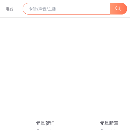
电台
元旦贺词
元旦新章