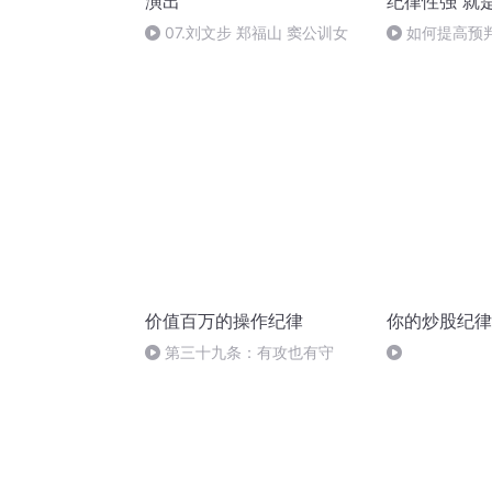
演出
纪律性强 就
07.刘文步 郑福山 窦公训女
如何提高预
必看干货
价值百万的操作纪律
你的炒股纪律
第三十九条：有攻也有守