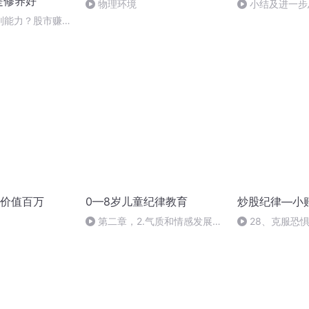
是修养好
物理环境
小结及进一步
判能力？股市赚钱
价值百万
0—8岁儿童纪律教育
炒股纪律—小
第二章，2.气质和情感发展影
28、克服恐
响行为(2)