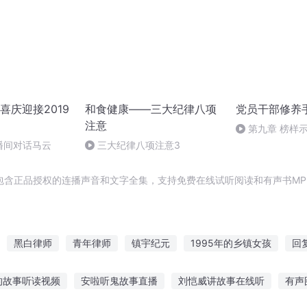
喜庆迎接2019
和食健康——三大纪律八项
党员干部修养
注意
第九章 榜样示
播间对话马云
三大纪律八项注意3
包含正品授权的连播声音和文字全集，支持免费在线试听阅读和有声书MP
黑白律师
青年律师
镇宇纪元
1995年的乡镇女孩
回
律师
清穿之律师太子妃
镇妖文纪
律动天下
斗罗之律者世
的故事听读视频
安啦听鬼故事直播
刘恺威讲故事在线听
有声