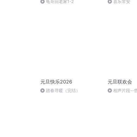
龟哥回老家1-2
喜乐常安
元旦快乐2026
元旦联欢会
踏春寻暖（完结）
相声片段--