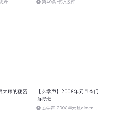
思考
第49条.慎听股评
赔大赚的秘密
【么学声】2008年元旦奇门
面授班
惧
么学声-2008年元旦qimen面
授班录像-47