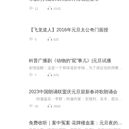
11
4143
【飞龙道人】2016年元旦太公奇门面授
5
625
科普广播剧《动物的“屁”事儿》|元旦试播
友情提醒：这是一个有味道的专辑，为了保证你的用餐心情，请不要在进食时收听！《动物的“屁”事儿》 作者: [美] 尼克·卡鲁索 ／ [英] 达尼·拉巴奥蒂 著， [美] 伊桑·科贾克 绘图，王佩、王双语 译猫会放屁，它们的屁臭得很。章鱼虽然不放屁，但可...
7
875
2023中国朗诵联盟庆元旦迎新春诗歌朗诵会
特邀嘉宾：李辉；特邀作家：安德列、吴丰、星出而作、静水流深；总策划：凤雏生；总监制：静心；总导演：化虹；执行总监：莺子；主持人：静心、化虹
42
3506
免费收听｜案中冤案·花牌楼血案：元旦夜的沉冤与昭雪