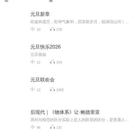
征
展
元旦新章
命途风霜尽，乾坤气象和，历添新岁月，福满旧山河！龙蛇交替，迎接全新的2025！
10
278
元旦快乐2026
元旦祝福
12
319
元旦联欢会
12
2402
后现代｜《物体系》让·鲍德里亚
系列与模范的区分实际上是人的阶层的区分，是普通人和富人的区分，也是一种符号和语言。对于那些资金有限又想占有奢侈品的人来说，分期付款或者信用贷款则是一种福音。过去先积攒财富，再购买奢侈品的模式被抛弃了，靠预期收入先行占有奢侈品的做法广为流行。当下，无所不在的广告依靠关心人的情怀推销各种模范、品牌。物品变成了一种消费能力的符号和社会地位的象征。出于自由选择的购买因为消耗了未来预期的收入和生命而使人变得不自由。于是，人们生产物品、消费物品，最终却被物品所奴役，被物品背后的资本所奴役。
96
1万