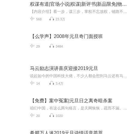
权谋有道|官场小说|权谋|新评书|新品限免|物体播讲
【内容介绍】看一步，谋三步，掌权不忘放权，铺路不忘后路，权谋有道，必能步步高升!一朝入官场，就如进了修罗场。遇木则兴，遇水则争，遇强则屈，遇土则活，成大器者必经重重磨难。农家小子误入官场，如履薄冰、战战兢兢，却一路高升，让人侧目，是否还有...
568
23.3万
【么学声】2008年元旦奇门面授班
29
3484
马云励志演讲喜庆迎接2019元旦
说起如今的中国科技大佬，不少人都会想到马云还有马化腾等人。尤其是马云，关于科技这一方面也是有投资不小的。可能很多人都还将阿里巴巴和马云定位在电商上，其实阿里巴巴早就变成了一个多元化的企业了。而且，在人工智能这一方面，马云可是有不少的成就...
14
3.4万
【免费】案中冤案|元旦日之离奇暗杀案
咱们中国，有这么两句格言，是天网恢恢，疏而不漏。这两句话中，所含的意义，就是言其人要作了恶事，纵然一时侥幸，能够逃出法网，但是叶落归根，依然逃不出天网去。所谓人间私语，天闻若雷，暗室亏心，神目如电，少不得默默中有个道理，总会有报应临头的...
20
1020
希腊万人迷2019元旦诗情话意荟萃