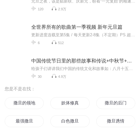
元旦之夜，该是贴新联、庆新元，盼着“一元复始”的顺遂时刻。南京花牌楼自古繁华，红灯笼映着沿街商铺，爆竹声里裹着市井欢腾，本是辞旧迎新的太平夜。金陵城的元旦，本该是张灯结彩、人声鼎沸，可偏有鲜血溅碎年光，无名尸横亘街头，惊破了两江总督治下...
120
2.9万
全世界所有的歌曲第一季视频 新年元旦篇
更新进度连载至第5集 / 每天更新2-8集（不定期）PS.超级无敌好听！作者的话动感！动感！一起动感！订阅专辑就一起动感！动感！动感！动感！动感！副标题动感-歌曲的旅程计划只会出超好听的歌曲！永远出新的歌曲，很好听的歌曲让你们听的过瘾，把你听的兴奋...
6
512
中国传统节日里的那些故事和传说+中秋节+元旦春节等
给孩子们讲讲我们中国的传统文化和故事如：八月十五的由来中秋节的来历八月十五中秋节的各种风俗习惯传说故事各地的风俗习惯随着时节的变化，我们来讲每个节气及假期的有趣故事
30
4.9万
您是不是在找：
撒旦的领地
妖体修真
撒旦的后门
最强撒旦
白色撒旦
撒旦诱情
撒旦之书世界末日
撒旦先生
名为撒旦