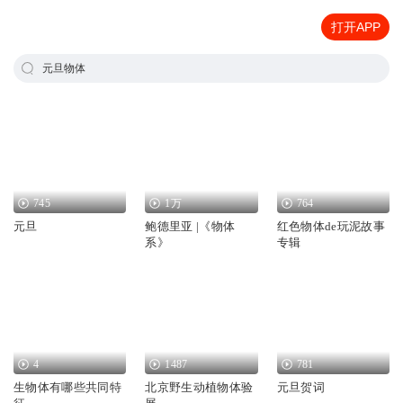
打开APP
元旦物体
745
1万
764
元旦
鲍德里亚 |《物体
红色物体de玩泥故事
系》
专辑
4
1487
781
生物体有哪些共同特
北京野生动植物体验
元旦贺词