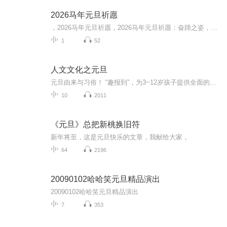
2026马年元旦祈愿
，2026马年元旦祈愿，2026马年元旦祈愿：奋蹄之姿，赴时代之约我祈愿，2026年的中国 山河锦绣，繁荣昌盛。我祈愿，2026年的每个奋斗者，都能策马扬鞭，不负韶华。我祈愿，2026年的情感世界，温暖纯粹 情谊绵长。我祈愿，，2026年的我们，心怀热爱，向阳而...
1
52
人文文化之元旦
元旦由来与习俗！ “趣报到”，为3~12岁孩子提供全面的通识知识系列课程。让孩子广泛接触通识教育，掌握更全面的天文，历史，地理，艺术，生活及科普知识。找到兴趣，快乐成长！...
10
2011
《元旦》总把新桃换旧符
新年将至，这是元旦快乐的文章，我献给大家，
64
2196
20090102哈哈笑元旦精品演出
20090102哈哈笑元旦精品演出
7
353