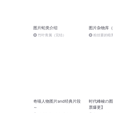
图片蛇类介绍
图片杂物库（
竹叶青属（完结）
粉丝要的暗
奇喵人物图片and经典片段
时代峰峻の图
～
票爆更】