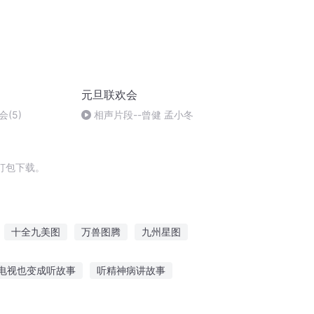
元旦联欢会
(5)
相声片段--曾健 孟小冬
打包下载。
十全九美图
万兽图腾
九州星图
图转大清
神兽图腾
魔兽图录
电视也变成听故事
听精神病讲故事
故事在线听
少儿故事王的故事在线听