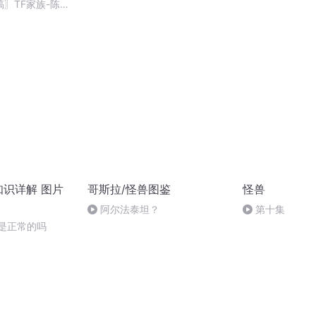
稿〗TF家族-陈思
知识详解 图片
哥斯拉/怪兽图鉴
怪兽
阿尔法泰坦？
第十集
痛是正常的吗