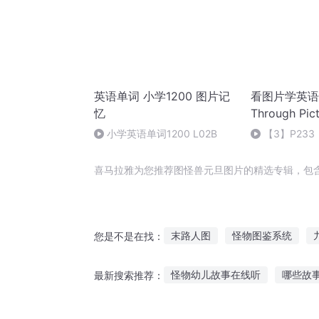
英语单词 小学1200 图片记
看图片学英语 | 
忆
Through Pic
小学英语单词1200 L02B
【3】P233
喜马拉雅为您推荐图怪兽元旦图片的精选专辑，包
末路人图
怪物图鉴系统
您是不是在找：
灵兽图之天选之子
道图天书
怪物幼儿故事在线听
哪些故
最新搜索推荐：
听奶奶讲瞎话故事
听立冬的