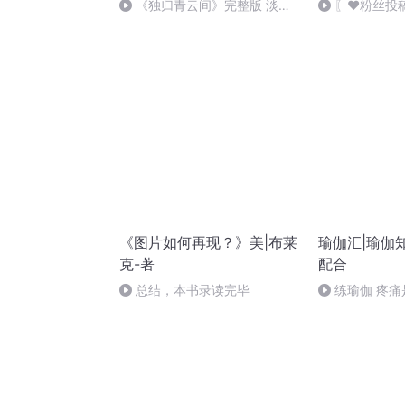
《独归青云间》完整版 淡淡
〖❤️粉丝投
的刀感……
罕
《图片如何再现？》美|布莱
瑜伽汇|瑜伽
克-著
配合
总结，本书录读完毕
练瑜伽 疼