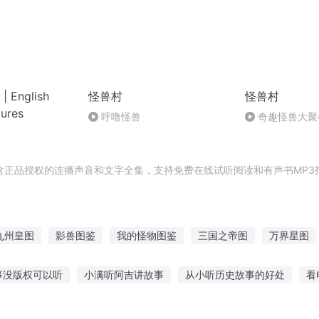
English
怪兽村
怪兽村
tures
呼噜怪兽
奇趣怪兽大聚会
含正品授权的连播声音和文字全集，支持免费在线试听阅读和有声书MP3
九州皇图
影兽图鉴
我的怪物图鉴
三国之帝图
万界星图
怪异拼图
人生命图
图腾兽神
天空中的地图
兽灵图谱
事没版权可以听
小满听阿吉讲故事
从小听历史故事的好处
看
传说故事
读古诗听故事的感受
天气少女故事在线听
魔仙姐姐