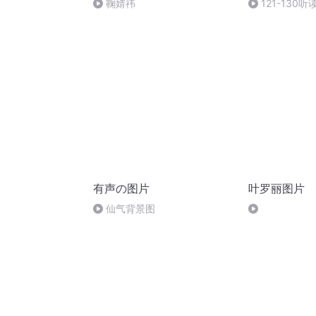
鞠婧祎
121-130听
有声の图片
叶罗丽图片
仙气背景图