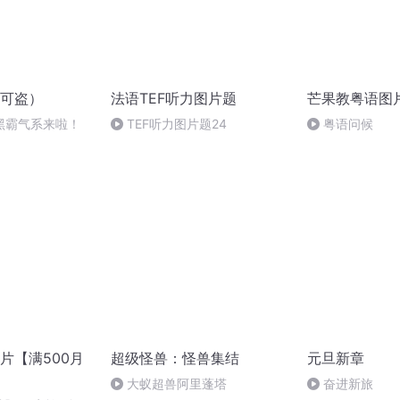
可盗）
法语TEF听力图片题
芒果教粤语图
黑霸气系来啦！
TEF听力图片题24
粤语问候
片【满500月
超级怪兽：怪兽集结
元旦新章
大蚁超兽阿里蓬塔
奋进新旅