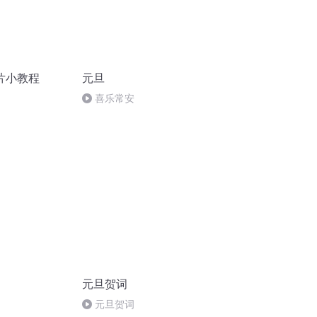
片小教程
元旦
喜乐常安
元旦贺词
元旦贺词