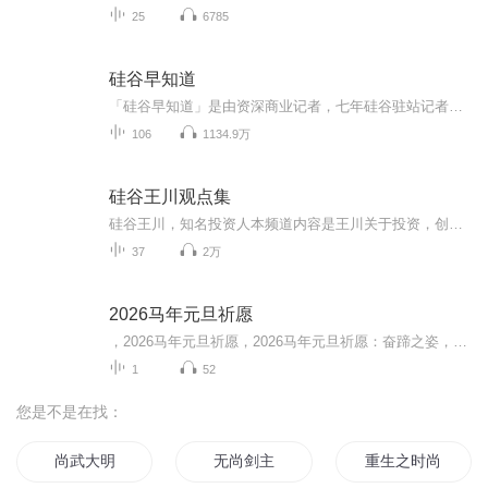
25
6785
硅谷早知道
「硅谷早知道」是由资深商业记者，七年硅谷驻站记者徐涛为您带来的节目，让你与全球创新第一时间同步。更新时间，每周五中午。欢迎在微信群中和我们讨论，添加微信号 shengfm1 入群。「硅谷早知道」为「声动活泼」传媒旗下节目。
106
1134.9万
硅谷王川观点集
硅谷王川，知名投资人本频道内容是王川关于投资，创业，科技，未来的一些思考。欢迎关注我的新浪微博“硅谷王川”，微信公众号 "investguru", 推特 @svwang1本专辑内容来自硅谷王川的YouTube，侵删
37
2万
2026马年元旦祈愿
，2026马年元旦祈愿，2026马年元旦祈愿：奋蹄之姿，赴时代之约我祈愿，2026年的中国 山河锦绣，繁荣昌盛。我祈愿，2026年的每个奋斗者，都能策马扬鞭，不负韶华。我祈愿，2026年的情感世界，温暖纯粹 情谊绵长。我祈愿，，2026年的我们，心怀热爱，向阳而...
1
52
您是不是在找：
尚武大明
无尚剑主
重生之时尚女王