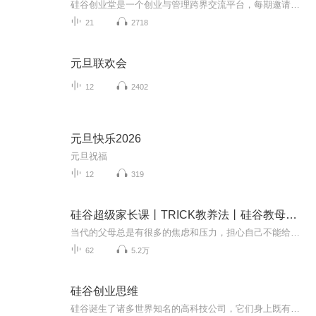
硅谷创业堂是一个创业与管理跨界交流平台，每期邀请不同领域优秀创业者/企业家，对企业从创业之日起,将会面临的关键问题进行深入地思考。这些问题包括：创业方向、企业文化、合伙人、股权结构和期权方案、招聘员工、激励机制、营销策略、专注与多元、并购...
21
2718
元旦联欢会
12
2402
元旦快乐2026
元旦祝福
12
319
硅谷超级家长课丨TRICK教养法丨硅谷教母沃西基新
当代的父母总是有很多的焦虑和压力，担心自己不能给孩子提供更好的教育，担心孩子输在起跑线上，不能够跟上科技革命的步伐，担心孩子在社会中遇到挫折、无法拥有幸福人生。其实，养育孩子并没有那么复杂，只需要掌握几个基本原则：信任（Trust）、尊重（Re...
62
5.2万
硅谷创业思维
硅谷诞生了诸多世界知名的高科技公司，它们身上既有着颠覆传统的创新特质，又有着适用于所有初创公司的创业思维。 《硅谷创业思维 创新创业的22个实战标杆》精选了22家创新特色的硅谷高科技公司，以其创始人的创业经历与创新观点为线索，探寻创业成功之路。从苹果、谷歌、英特尔、甲骨文、Facebook、twitter、SpaceX、Dropbox、WhatsApp等22家公司创始人创业的艰辛、守业的艰难、失败的痛苦、成功的喜悦以及在技术上不断前进的历程中，我们可以窥得...