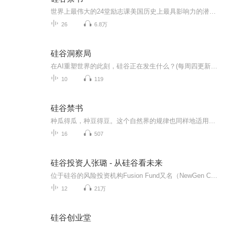
世界上最伟大的24堂励志课美国历史上最具影响力的潜能开发著作一本上比尔盖茨弃学从商的书一本无数美国成功大师力荐的书从硅谷起家的百万富翁和亿万富翁人人都读过此书
26
6.8万
硅谷洞察局
在AI重塑世界的此刻，硅谷正在发生什么？(每周四更新）硅谷洞察局，由两位身处变革中心的科技从业者共同发起。不做二手资讯搬运，只分享一线视角、真实体感与深度思考。主理人 Siky斯坦福毕业，扎根硅谷10年。作为增长负责人，连续带领两家AI创业公司成长...
10
119
硅谷禁书
种瓜得瓜，种豆得豆。这个自然界的规律也同样地适用于人的思想。
16
507
硅谷投资人张璐 - 从硅谷看未来
位于硅谷的风险投资机构Fusion Fund又名（NewGen Capital）的创始合伙人张璐新晋荣登福布斯美国杂志2017年美国福布斯30 under 30（30 岁以下30位俊杰榜单）榜单。张璐这次不仅入选为风险投资领域的30位青年人物之一，而且作为30人中的最杰出者，被评为该领...
12
21万
硅谷创业堂