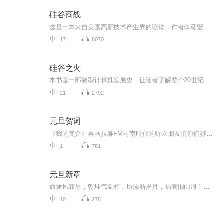
硅谷商战
这是一本来自美国高新技术产业界的读物，作者李彦宏，该书用章回小说体讲述美国硅谷的真实故事——高科技企业间惊心动魄，风云变幻的现代商战。新技术，新概念，新思路，新的商业竞争的游戏规则。谁掌握好游戏规则，谁就能运筹帷幄，决胜千里。
17
8070
硅谷之火
本书是一部微型计算机发展史，让读者了解整个20世纪以及至21世纪初计算机从兴起到鼎盛直至今天受到平板电脑和手机等电子产品冲击的整个过程，是一本集历史故事与小说风格于一体的硅谷纪传体书籍。最新第3版重新修订了全书内容，增加了计算机发展史上的几位...
21
2792
元旦贺词
《我的简介》喜马拉雅FM司南时代的听众朋友们你们好，首先非常感谢大家一直以来对司南时代的支持，为我们的进步提供宝贵的意见。马上我们将迎来2018年，在新的一年里我们会更加用心的给大家准备优秀的作品，2018我们一同进步。为了感谢大家长久以来的支持...
1
781
元旦新章
命途风霜尽，乾坤气象和，历添新岁月，福满旧山河！龙蛇交替，迎接全新的2025！
10
278