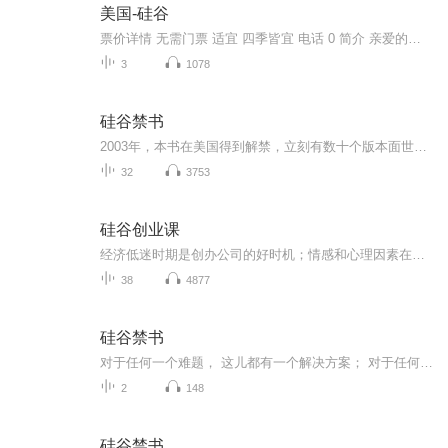
美国-硅谷
票价详情 无需门票 适宜 四季皆宜 电话 0 简介 亲爱的朋友，欢迎您来到硅谷。硅谷是个传奇之地，这里高科技企业云集，也盛产科技富豪。硅谷不仅是美国最重要的电子工业基地，也是世界最为知名的电子工业集中地。硅谷位于旧金山湾区南部，是一条狭长的山谷...
3
1078
硅谷禁书
2003年，本书在美国得到解禁，立刻有数十个版本面世，成为最热门的畅销书。 最有效的财富训练法则，将让你从此告别贫穷，走向富裕！
32
3753
硅谷创业课
经济低迷时期是创办公司的好时机；情感和心理因素在创业投资中事关重要，即便是伟大的投资人，也会因情感因素而失误；承认自己有所不知是智慧的开始……这本书颠覆了我们很多传统的认知，读者可以从中了解创业和投资中重要的那些事，理解创业投资的根本逻...
38
4877
硅谷禁书
对于任何一个难题， 这儿都有一个解决方案； 对于任何一个人， 这儿都有一种寓意； 对于任何的成功， 这儿都有一条公式。 “我们生活在一个可塑的、深不可测的精神物质海洋之中。这些物质一直处于生命和运动之中，并且，达到了高度敏感的程度。它按照精神...
2
148
硅谷禁书