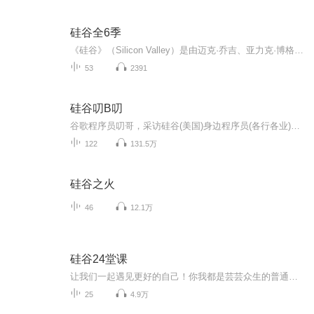
硅谷全6季
《硅谷》（Silicon Valley）是由迈克·乔吉、亚力克·博格等人联合创作，美国HBO电视网于2014年4月6日首播的喜剧剧集，共制作六季至2019年10月27日完结。该剧聚焦程序员理查德·亨德里克斯与团队在孵化器“骇客旅社”开发“魔笛手”文件压缩算法的创业历程...
53
2391
硅谷叨B叨
谷歌程序员叨哥，采访硅谷(美国)身边程序员(各行各业)。从个体经历角度来讲述科技公司(各行各业)的真实故事。两周一更，欢迎订阅关注！
122
131.5万
硅谷之火
46
12.1万
硅谷24堂课
让我们一起遇见更好的自己！你我都是芸芸众生的普通人。那我们想要改变自己，有不一样的生活，我们首先要改变我们的思想。人跟人最大的差距，就是思想的差距。我们透过读书，并且不断的加以实践。不断的把我们内在的力量，内在的潜能挖掘出来。让我们拥有不一样的思想，最终让我们获得理想的生活！...
25
4.9万