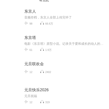
有点乱
东京人
音频存档，东京人全部上传完毕了
98
66.6万
东京塔
电影《东京塔》原型小说。记录关于爱和成长的动人的故事。
61
1.9万
元旦联欢会
12
2402
元旦快乐2026
元旦祝福
12
319