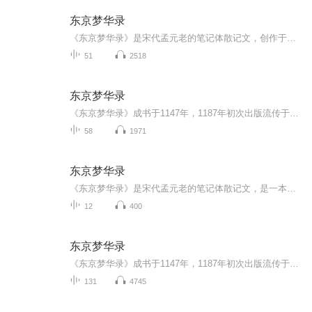
东京梦华录
《东京梦华录》是宋代孟元老的笔记体散记文，创作于宋钦宗靖康二年（公元1127年）。该著作追述北宋都城东京开封府城市风俗人情，所记大多是宋徽宗崇宁到宣和（公元1102年-1125年）年间北宋都城东京开封的情况，描绘了这一历史时期居住在东京的上至王公贵族...
51
2518
东京梦华录
《东京梦华录》成书于1147年，1187年初次出版流传于世，是北宋遗老孟元老追述宋徽宗崇宁到宣和（1102-1125）年间，北宋都城东京（又称汴京、汴梁，今河南开封）的笔记体著作。全书共十卷，翔实地描绘了东京上至贵族、下及百姓的生活全景和都市风貌，涵盖城...
58
1971
东京梦华录
《东京梦华录》是宋代孟元老的笔记体散记文，是一本追述北宋都城东京开封府城市风貌的著作。所记大多是宋徽宗崇宁到宣和（一一○二～一一二五）年间北宋都城东京开封的情况，为我们描绘了这一历史时期居住在东京的上至王公贵族、下及庶民百姓的日常生活情...
12
400
东京梦华录
《东京梦华录》成书于1147年，1187年初次出版流传于世，是北宋遗老孟元老追述宋徽宗崇宁到宣和（1102-1125）年间，北宋都城东京（又称汴京、汴梁，今河南开封）的笔记体著作。全书共十卷，翔实地描绘了东京上至贵族、下及百姓的生活全景和都市风貌，涵盖城...
131
4745