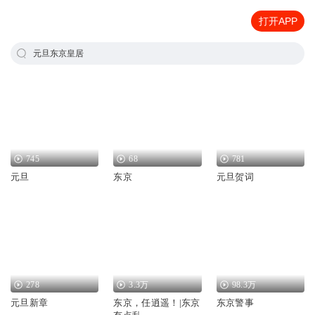
打开APP
元旦东京皇居
745
68
781
元旦
东京
元旦贺词
278
3.3万
98.3万
元旦新章
东京，任逍遥！|东京
东京警事