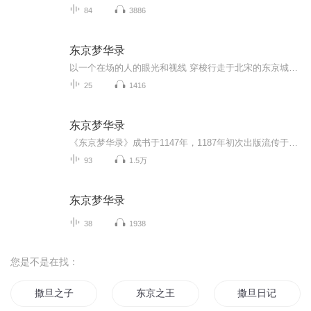
84
3886
东京梦华录
以一个在场的人的眼光和视线 穿梭行走于北宋的东京城中，看曾经的北宋东京城繁花似锦。梦未必虚，华未必堕 ，一切经验 ，一切存在，一经集之、 录之、 志之，就可以脱离单一的时空，成为无限衍生和延伸的世界。” 以写作来对抗记忆的断裂 ，接续历史之...
25
1416
东京梦华录
《东京梦华录》成书于1147年，1187年初次出版流传于世，是北宋遗老孟元老追述宋徽宗崇宁到宣和（1102-1125）年间，北宋都城东京（又称汴京、汴梁，今河南开封）的笔记体著作。全书共十卷，翔实地描绘了东京上至贵族、下及百姓的生活全景和都市风貌，涵盖城...
93
1.5万
东京梦华录
38
1938
您是不是在找：
撒旦之子
东京之王
撒旦日记