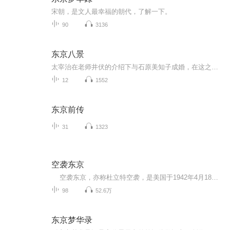
宋朝，是文人最幸福的朝代，了解一下。
90
3136
东京八景
太宰治在老师井伏的介绍下与石原美知子成婚，在这之后将近十年的时间里，一直到太宰治去世，都是他生活和创作相对稳定的时期。《东京八景》这本书中收录的作品多作于1940-1941年，整体风格平静了很多。《东京八景》这一篇是太宰治与青春辞别之作，他回忆了...
12
1552
东京前传
31
1323
空袭东京
空袭东京，亦称杜立特空袭，是美国于1942年4月18日，向日本本土首次进行的空中轰炸任务，以作为对日军突袭珍珠港的报复。在美国战争史中，这是唯一一次陆军航空队的轰炸机在海军航空母舰起飞执行的战斗任务。 美国经由这次轰炸任务，证明盟军有...
98
52.6万
东京梦华录