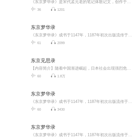
《东京梦华录》是宋代孟元老的笔记体散记文，创作于宋钦宗靖康二年（公元1127年）。该著作追述北宋都城东京开封府城市风俗人情，所记大多是宋徽宗崇宁到宣和（公元1102年-1125年）年间北宋都城东京开封的情况，描绘了这一历史时期居住在东京的上至王公贵族...
36
1201
东京梦华录
《东京梦华录》成书于1147年，1187年初次出版流传于世，是北宋遗老孟元老追述宋徽宗崇宁到宣和（1102-1125）年间，北宋都城东京（又称汴京、汴梁，今河南开封）的笔记体著作。全书共十卷，翔实地描绘了东京上至贵族、下及百姓的生活全景和都市风貌，涵盖城...
61
2099
东京见思录
【内容简介】随着中国渐进崛起，日本社会出现强烈危机感，并进一步引发诸多反华制华社会意识、思想与行为，无形中更为强化“去中国化”特征。在当前日本社会发展情势之下，中国将何去何从、做何应对，这是亟须端详、斟酌的重要战略课题。【作者/主播简介】...
60
1.8万
东京梦华录
《东京梦华录》成书于1147年，1187年初次出版流传于世，是北宋遗老孟元老追述宋徽宗崇宁到宣和（1102-1125）年间，北宋都城东京（又称汴京、汴梁，今河南开封）的笔记体著作。全书共十卷，翔实地描绘了东京上至贵族、下及百姓的生活全景和都市风貌，涵盖城...
60
3430
东京梦华录
《东京梦华录》成书于1147年，1187年初次出版流传于世，是北宋遗老孟元老追述宋徽宗崇宁到宣和（1102-1125）年间，北宋都城东京（又称汴京、汴梁，今河南开封）的笔记体著作。全书共十卷，翔实地描绘了东京上至贵族、下及百姓的生活全景和都市风貌，涵盖城...