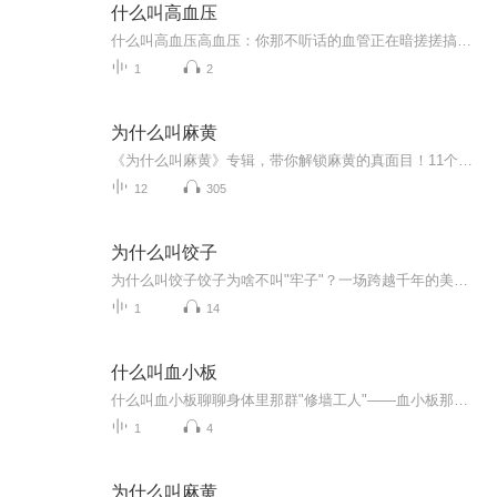
什么叫高血压
什么叫高血压高血压：你那不听话的血管正在暗搓搓搞事情 咱们先做个实验：把花园水管捏住一半，水流是不是呲得更远？血压高就是这个原理——血管变窄了，血液非得加大马力才能冲过去。但别以为这是血管在搞健身，它分明是在你身体里埋地雷！ 一、血...
1
2
为什么叫麻黄
《为什么叫麻黄》专辑，带你解锁麻黄的真面目！11个音频，10个免费，1个付费，层层递进，让你从入门到精通，全面了解麻黄。免费音频围绕“为什么叫麻黄”展开10个系统性话题，付费音频《为什么叫麻黄》则深入剖析，10篇系统文章组合，让你一次性搞定！别犹...
12
305
为什么叫饺子
为什么叫饺子饺子为啥不叫"牢子"？一场跨越千年的美食变形记 （开头勾人） 各位"饺饺者"晚上好！今天咱们不聊"绝绝子"，来扒一扒饺子这个"娇娇子"的身世之谜。您可知道，这白白胖胖的吃食差点被叫做"牢丸"？要不是历代吃货们坚持美容改造，现在过年...
1
14
什么叫血小板
什么叫血小板聊聊身体里那群"修墙工人"——血小板那些事儿 （开头先讲个生活场景） 前两天邻居家装修，亲眼目睹一群工人上演"抢修大战"。水管爆裂的瞬间，老师傅抄起水泥袋就往裂缝上糊，小工们抱着砖块一路小跑，三下五除二就把漏水堵得严严实实。...
1
4
为什么叫麻黄