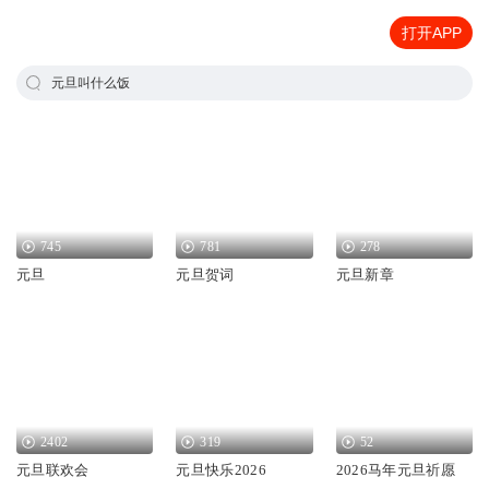
打开APP
元旦叫什么饭
745
781
278
元旦
元旦贺词
元旦新章
2402
319
52
元旦联欢会
元旦快乐2026
2026马年元旦祈愿