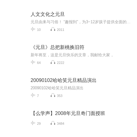
人文文化之元旦
元旦由来与习俗！ “趣报到”，为3~12岁孩子提供全面的通识知识系列课程。让孩子广泛接触通识教育，掌握更全面的天文，历史，地理，艺术，生活及科普知识。找到兴趣，快乐成长！...
10
2011
《元旦》总把新桃换旧符
新年将至，这是元旦快乐的文章，我献给大家，
64
2222
20090102哈哈笑元旦精品演出
20090102哈哈笑元旦精品演出
7
353
【么学声】2008年元旦奇门面授班
29
3484