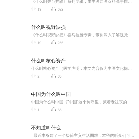
《什么叫关节共轴》系列专辑，由中医西医双料高手撰写，深入浅出解析关节共轴概念。健康管理师+电子书作家双重身份，语言幽默，逻辑严密。无需形容词，直接点题，轻松易懂。快来学习，让你的身体更健康！关节共轴 中医西医 健康管理
19
622
什么叫视野缺损
《什么叫视野缺损》喜马拉雅专辑，带你深入了解视觉世界的奥秘！11个音频，10个免费分享，从基础到深入，系统讲解视野缺损那些事儿。免费音频轻松get，付费深度解析，一篇10篇，带你全面掌握视野缺损的知识！想不想知道你的视野是不是“高清”呢？快来收听...
10
286
什么叫核心资产
什么叫核心资产（医学声明：本文内容仅为中医文化探讨，不代表任何医疗建议。具体健康问题请咨询正规医疗机构执业医师） 你的身体里藏着几个"一线城市房产"？ 老张最近总感觉胳膊发沉，我让他把脉时顺口问了句："您家最值钱的资产是什么？"他脱口而...
2
35
中国为什么叫中国
中国为什么叫中国《"中国"这个称呼里，藏着老祖宗的大智慧》 最近网上有个段子特别火：老外问"你们为什么叫中国？是因为觉得自己在世界中心吗？"结果被怼"那你们西方人画世界地图时凭什么把自己放中间？"这玩笑背后啊，其实藏着我们老祖宗三千年的生存...
1
33
不知道叫什么
最近本爷建了一个极简主义生活圈群，本爷的听众们可以和我们一起，看到活生生的人、让美好的联结发生！ 欢迎屏幕前的你添加！ 加入方法：添加本爷私人微信1259388（注明：极简主义）即可