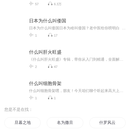
57
6.3万
日本为什么叫倭国
日本为什么叫倭国日本为啥叫倭国？老中医给你唠明白 各位街坊邻居，今天咱不把脉不开方，就说说这个让无数人挠头的历史冷知识——为啥古书上管日本叫"倭国"？这事儿跟中医典籍还有点奇妙缘分，您且听我慢慢道来。 （郑重声明：本人虽熟读《黄帝内经...
1
17
什么叫肝火旺盛
《什么叫肝火旺盛》专辑，带你从入门到精通，全面解析肝火旺盛。10个免费音频，系统讲解，层层递进，让你快速掌握。付费音频更是深度剖析，10篇系统文章，组合成一篇，让你彻底理解。想了解更多，就快来听吧！
2
47
什么叫细胞骨架
什么叫细胞骨架嘿，朋友！今天咱们聊个听起来高大上但其实很接地气的东西——细胞骨架。别被名字吓到，这玩意儿就像你家里那个永远找不到的螺丝刀，平时看不见但缺了它整个家都得散架（别问我怎么知道的）。 我是你们的老朋友，一个沉迷中医但没证的健...
1
1
您是不是在找：
旦暮之地
名为撒旦
什罗风云