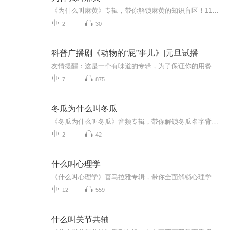
《为什么叫麻黄》专辑，带你解锁麻黄的知识盲区！11个音频，10个免费，1个付费，层层递进，让你对麻黄有系统认知。免费音频围绕“为什么叫麻黄”展开10个主题，付费音频深入剖析，10篇系统文章组合，让你彻底搞懂麻黄。别再被这个名字迷惑了，快来听听，涨...
2
30
科普广播剧《动物的“屁”事儿》|元旦试播
友情提醒：这是一个有味道的专辑，为了保证你的用餐心情，请不要在进食时收听！《动物的“屁”事儿》 作者: [美] 尼克·卡鲁索 ／ [英] 达尼·拉巴奥蒂 著， [美] 伊桑·科贾克 绘图，王佩、王双语 译猫会放屁，它们的屁臭得很。章鱼虽然不放屁，但可...
7
875
冬瓜为什么叫冬瓜
《冬瓜为什么叫冬瓜》音频专辑，带你解锁冬瓜名字背后的医学密码！11集内容，10集免费，1集付费深度解析。免费音频系统梳理10个趣味知识点，付费音频《冬瓜为什么叫冬瓜》整合10篇精华文章，深入探讨。中医爱好者、健康管理者必备，让你秒懂食材奥秘，养生...
2
42
什么叫心理学
《什么叫心理学》喜马拉雅专辑，带你全面解锁心理学的奥秘！11个音频，10个免费，1个付费。免费音频围绕“什么叫心理学”展开，标题系统，深入浅出。付费音频《什么叫心理学》，深度解析，10篇系统文章，让你彻底明白心理学！快来收听，开启心理探索之旅！...
12
559
什么叫关节共轴