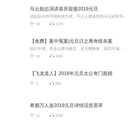
马云励志演讲喜庆迎接2019元旦
说起如今的中国科技大佬，不少人都会想到马云还有马化腾等人。尤其是马云，关于科技这一方面也是有投资不小的。可能很多人都还将阿里巴巴和马云定位在电商上，其实阿里巴巴早就变成了一个多元化的企业了。而且，在人工智能这一方面，马云可是有不少的成就...
14
3.4万
【免费】案中冤案|元旦日之离奇暗杀案
咱们中国，有这么两句格言，是天网恢恢，疏而不漏。这两句话中，所含的意义，就是言其人要作了恶事，纵然一时侥幸，能够逃出法网，但是叶落归根，依然逃不出天网去。所谓人间私语，天闻若雷，暗室亏心，神目如电，少不得默默中有个道理，总会有报应临头的...
20
1020
【飞龙道人】2016年元旦太公奇门面授
5
625
希腊万人迷2019元旦诗情话意荟萃
11
4143