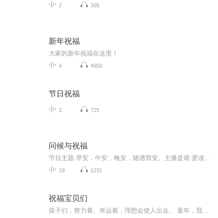
2
305
新年祝福
大家的新年祝福在这里！
4
4650
节日祝福
2
725
问候与祝福
节目主题:早安，午安，晚安，随遇而安。主播是谁:爱读美文，爱朗读的。奇迹发生，为您送去不一样的内容，却一样温暖的祝福。适合谁听:渴望心灵疗愈的你。渴望元气满满的你。需要精神食粮的你。想要获得力量的你。主播的话:
19
1231
祝福宝贝们
孩子们，努力着、幸运着，理想会使人出众。 童年，我们讲英雄故事给你们听，并不是一定要你们成为英雄，而是希望你们具有纯正的品格。少年，我们让你们接触诗歌、绘画、音乐，是为了让你们的心灵填满高尚的情趣。这些高尚的情趣会支撑你们的一生，使你们在...