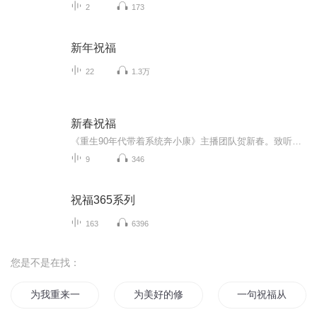
2
173
新年祝福
22
1.3万
新春祝福
《重生90年代带着系统奔小康》主播团队贺新春。致听众：感谢您一年的聆听。马年伊始，愿您脚下有坦途，心中有山海。无论何时，我们的声音，都是您温暖的归处。致同行：以声为马，不负韶华。2026，我们继续在声音的旷野里，陪您策马奔腾。
9
346
祝福365系列
163
6396
您是不是在找：
为我重来一次的青春物语献上祝福
为美好的修真献上祝福
一句祝福从此不见