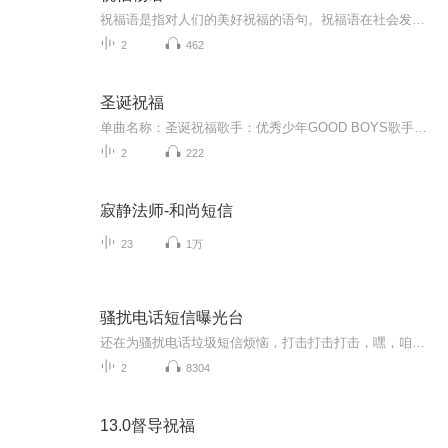
祝福语是指对人们的美好祝福的语句。祝福语在社会发展中已经不是仅限于在节日和宴会上出现，常见的情侣互发手机信息祝福，天气冷暖变化问候祝福，朋友日常间的鼓励祝福，每天的清晨问候祝福等等。
2
462
圣诞祝福
单曲名称：圣诞祝福歌手：优秀少年GOOD BOYS歌手分类：华语组合歌曲风格：流行Pop...
2
222
寂静法师-和尚短信
23
1万
骚扰电话短信曝光台
还在为骚扰电话垃圾短信烦恼，打击打击打击，嘿，咱们journalist有力量
2
8304
13.0督导祝福