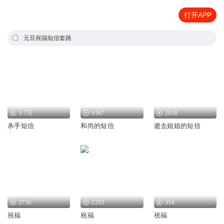
打开APP
元旦祝福短信套路
5.7万
6367
2038
杀手短信
和尚的短信
逝去姐姐的短信
2750
2213
314
祝福
祝福
祝福