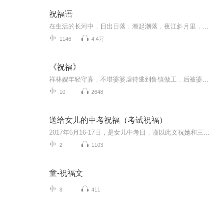
祝福语
在生活的长河中，日出日落，潮起潮落，夜江斜月里，两三星火是瓜州，缘份让我们相遇相聚，心灵呼唤，爱的寄盼，天天开心，快乐每一天，祝福天天在心间，爱的暖流，伴我们度过每个春夏秋冬！祝福我和我的朋友们，年年岁岁，节目主题:祝福语主播介绍:雍仲昭...
1146
4.4万
《祝福》
祥林嫂年轻守寡，不堪婆婆虐待逃到鲁镇做工，后被婆婆强行抓回卖给贺老六。她努力抗争却无奈顺从，与贺老六生活后有了儿子阿毛。然而，贺老六病故，阿毛被狼吃掉，祥林嫂再次陷入绝境，又回到鲁镇。但此时的她已被视为不祥之人，最终在别人的祝福声中孤独...
10
2648
送给女儿的中考祝福（考试祝福）
2017年6月16-17日，是女儿中考日，谨以此文祝她和三（8）班全体同学考试顺利！
2
1103
童-祝福文
8
411