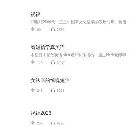
祝福
20世纪20年代，正是中国新文化运动的发展时期。鲁迅以极大的热情欢呼辛亥革命的爆发，可是不久他看到辛亥革命以后，帝制政权虽被推翻，但取而代之的却是地主阶级的军阀官僚的统治，封建社会的基础并没有彻底摧毁，中国的广大人民，尤其是农民，他们过着饥寒交迫的生活，宗法观念、封建礼教仍然是压在人民头上的精神枷锁。在这种社会背景下，在个人对社会的责任感驱使下，1924年2月7日鲁迅先生创作了这篇小说。 1.《祝福》的主题在于揭露“四权”（政权、族权、 神权、夫权）对中国妇女的迫害。...
60
2532
看短信学真美语
本栏目由铅笔英语Nick老师制作播出，通过Nick老师和他美国朋友的日常短信，讲解日常生活中常用的地道口语表达！
120
3.9万
女法医的惊魂短信
248
8283
祝福2023
206
6796