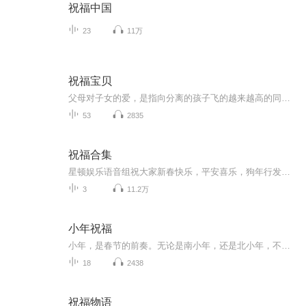
祝福中国
23
11万
祝福宝贝
父母对子女的爱，是指向分离的孩子飞的越来越高的同时，也意味着一点点远离父母身边。想起网上有一段话：“再也看不到书桌前那个熟悉的身影，回家后再也没有那一声安心的呼唤，清晨再也无法叫她起床，深夜更无法替她盖好掉落的被子。甚至连那些争吵和烦恼...
53
2835
祝福合集
星顿娱乐语音组祝大家新春快乐，平安喜乐，狗年行发运！
3
11.2万
小年祝福
小年，是春节的前奏。无论是南小年，还是北小年，不同的是时间，相同的是对家的羁绊和眷念！
18
2438
祝福物语