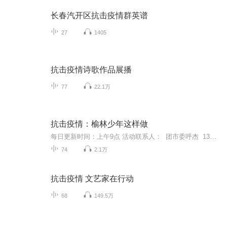
长春汽开区抗击疫情群英谱
27
1405
抗击疫情诗歌作品展播
77
22.1万
抗击疫情：榆林少年这样做
每日更新时间：上午9点 活动联系人： 团市委呼杰 13409191868 团市委白佳蓉 15091749808
74
2.1万
抗击疫情 文艺家在行动
68
149.5万