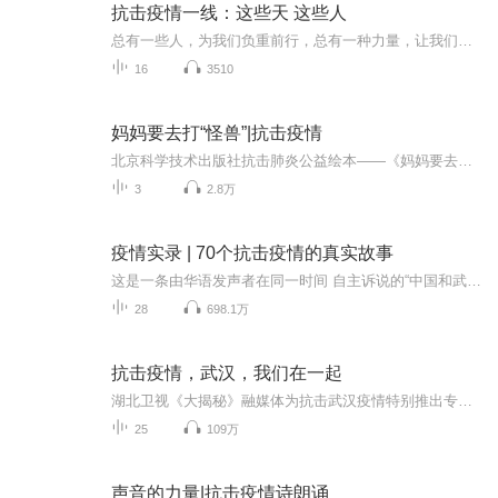
抗击疫情一线：这些天 这些人
总有一些人，为我们负重前行，总有一种力量，让我们倍感安全和温暖。疫情面前，爱与希望总会比病毒蔓延的更快。 浙江之声推出《这些天 这些人》，真实记录抗疫一线的“逆行者”的故事，主播真情讲述，以“声音”的力量呈现那些含泪闪光的战斗、坚守与奉献。
16
3510
妈妈要去打“怪兽”|抗击疫情
北京科学技术出版社抗击肺炎公益绘本——《妈妈要去打“怪兽”》，献给每一个为这场战役贡献力量的普通人，也献给你们的孩子，让你们的孩子们知道，他们的爸爸妈妈，是多么勇敢和伟大。他们的爸爸妈妈，是世界上最美丽的人！
3
2.8万
疫情实录 | 70个抗击疫情的真实故事
这是一条由华语发声者在同一时间 自主诉说的“中国和武汉”的故事这是一个没有任何脚本的记录片543字169秒 70句话 70个故事 70颗心声声汇聚17位华语发声者 以声传爱, 倾诉着一个个动人的中国故事罗振宇说：“每个非常的历史关口，我们都该做点什么。多年...
28
698.1万
抗击疫情，武汉，我们在一起
湖北卫视《大揭秘》融媒体为抗击武汉疫情特别推出专栏，记录时代，记录历史。主播：湖北卫视著名主持人 聂文
25
109万
声音的力量|抗击疫情诗朗诵