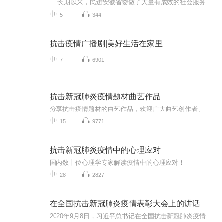
长期以来，民进安徽省委做了大量有成效的社会服务工作，打造了一批受益面广、影响力强、成效显著的社会服务品牌工作，每年在“3.15”消费者权益日、“5.18”法制日、“12.4”宪法日等重要法制宣传日的义务法律宣传咨询活动就是其中之一，且连续开展14年了。 今年由于疫情的影响，省直法律支部和传媒支部联手发力，录制法律服务特别专辑在喜马拉雅新媒体平台发布。今日首航上线，开启了探索民进省委社会服务品牌工作的新模式，让“非接触”式的便民法律服务在疫情防控期间保持...
5
344
抗击疫情广播剧|美好生活在家里
7
6901
抗击新冠肺炎疫情题材曲艺作品
分享抗击疫情题材的曲艺作品，欢迎广大曲艺创作者、演员选送。
15
9771
抗击新冠肺炎疫情中的心理应对
国内数十位心理学专家解读疫情中的心理应对！
28
2827
在全国抗击新冠肺炎疫情表彰大会上的讲话
2020年9月8日，习近平总书记在全国抗击新冠肺炎疫情表彰大会上的讲话。