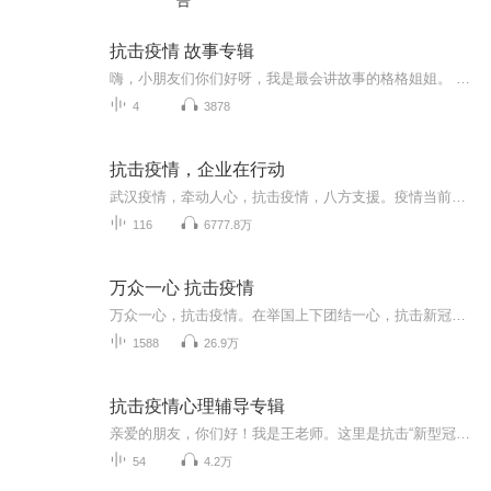
告
抗击疫情 故事专辑
嗨，小朋友们你们好呀，我是最会讲故事的格格姐姐。 因为疫情，我们需要呆在家里对么？可是有很多小朋友搞不清楚到底什么是疫情呀？为什么会有疫情呢？我们应该怎么做？在家里时间久了，很多小朋友也会觉得无聊，不更有很多小朋友因此产生了不好的情绪…… 因此，格格姐姐特别制作了【在家不无聊，抗击疫情故事专辑】，共分四集，让小朋友们充分了解和理解疫情哦！ 专辑详情： 第一集、病毒是什么？——《流感大人》 第二集、如何预防被传染——《一个宅在盒子里的春节》 第三集、宝宝在家做什么——《一个不能溜达的春节》 第四集、给孩子的心理疏导——《宅在家里的小怪兽》 格格姐姐用有趣好玩，孩子听得懂的语言，帮助孩子认知疫情，了解当下正在发生的事。
4
3878
抗击疫情，企业在行动
武汉疫情，牵动人心，抗击疫情，八方支援。疫情当前，众多企业伸出援手，纷纷加入支援队伍，相信众志成城，一定能打赢这场抗击新型冠状病毒肺炎的战役！
116
6777.8万
万众一心 抗击疫情
万众一心，抗击疫情。在举国上下团结一心，抗击新冠病毒疫情之际，辽沈晚报与喜马拉雅音频分享平台联合推出“万众一心 抗击疫情”专辑，期待与您用声音，共同记录疫情时期的点点滴滴。总有一些人，让我们心生感动；总有一些事，让我们难以忘怀。那么，就让...
1588
26.9万
抗击疫情心理辅导专辑
亲爱的朋友，你们好！我是王老师。这里是抗击“新型冠状病毒肺炎”疫情期间，给您的特别心声——《王老师夜话》“抗击疫情心理辅导”专辑。无论身边，还是远方，都有诗，也有歌。每个人的故事都会让你感动，给你力量。愿我的声音能让你心情舒缓，安然入眠。
54
4.2万