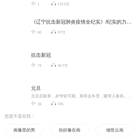
1
172.5万
《辽宁抗击新冠肺炎疫情全纪实》/纪实的力量如此震撼
60
5772
抗击新冠
73
44.7万
元旦
元旦启新章，岁华皆可期。寒辞去冬雪，暖带入春风，旧岁遗憾随烟散。愿新年有光有暖，万事顺意，岁岁胜今朝。
16
745
您是不是在找：
画像里的男人
你好像在画我
倾世云画