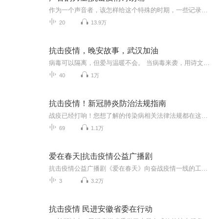
作为一个声音者，该怎样给这个特殊的时期，一些记录，一些安慰，一些鼓舞？在这场没有硝烟的战“疫”中，这些逆行者和坚守者，他们用使命拼搏，用大爱抒写着大写的人，他们故事不断地感动着我和身边的作家们。一直想在喜马拉雅上发声，就以它作为我的第一...
20
13.9万
抗击疫情，晚安故事，武汉加油
病毒可以隔离，但爱与温暖不会。 当病毒来袭，用诗文记录与观察，两个孩子和妈妈一起，时刻牵挂着逆风而行的勇者。用文字与孩子的视角抵抗消极情绪的碾压。在纷乱中为世界世界灌注满满的能量和温暖。
40
1万
抗击疫情！新冠肺炎防治法规指南
战疫已经打响！您想了解的传染病相关法律法规都在这里，为您的健康保驾护航！持续更新中~
69
1.1万
爱在春天|抗击疫情公益广播剧
抗击疫情公益广播剧《爱在春天》向奋战疫情一线的工作者致敬！支持播出：中共榆林市委宣传部
3
3.2万
抗击疫情 民进安徽省委在行动