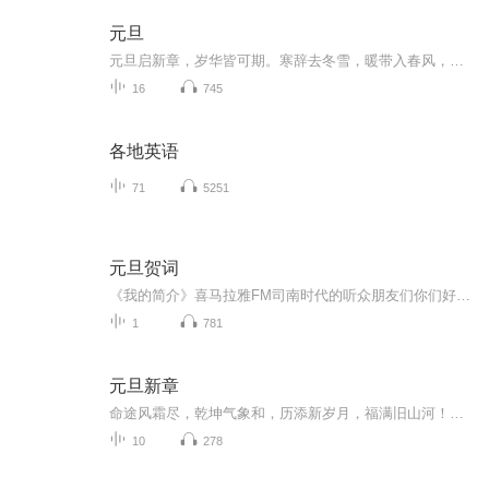
元旦
元旦启新章，岁华皆可期。寒辞去冬雪，暖带入春风，旧岁遗憾随烟散。愿新年有光有暖，万事顺意，岁岁胜今朝。
16
745
各地英语
71
5251
元旦贺词
《我的简介》喜马拉雅FM司南时代的听众朋友们你们好，首先非常感谢大家一直以来对司南时代的支持，为我们的进步提供宝贵的意见。马上我们将迎来2018年，在新的一年里我们会更加用心的给大家准备优秀的作品，2018我们一同进步。为了感谢大家长久以来的支持...
1
781
元旦新章
命途风霜尽，乾坤气象和，历添新岁月，福满旧山河！龙蛇交替，迎接全新的2025！
10
278