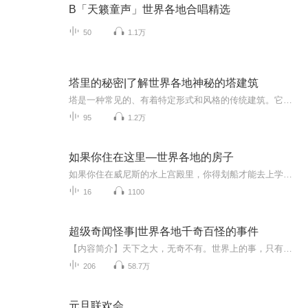
B「天籁童声」世界各地合唱精选
50
1.1万
塔里的秘密|了解世界各地神秘的塔建筑
塔是一种常见的、有着特定形式和风格的传统建筑。它承载着纵横古今的历史，有着岁月沉淀的故事。塔里蕴含的宗教、历史、哲学和美学等文化元素是解读文明和文化的重要媒介。这里介绍了形态万千的塔、塔的建造、塔的用途和保护、中国名塔博览、国外名塔荟萃...
95
1.2万
如果你住在这里—世界各地的房子
如果你住在威尼斯的水上宫殿里，你得划船才能去上学；如果你住在房车里，你就可以随时随地去旅行啦；如果你住在建造在树上的小木屋里，松鼠就是你的邻居；如果你住在荷兰的漂浮屋里，你可以旋转你的房子，在同一扇窗看日出与日落；如果你住在覆盖着厚厚积...
16
1100
超级奇闻怪事|世界各地千奇百怪的事件
【内容简介】天下之大，无奇不有。世界上的事，只有我们想不到，没有别人做不到。俗话说：树林子大了，什么鸟都有。在我们工作的单们里，在我们生活的小区里，在我们经过的大街上，每天都发生着一些事情。有些事情可称超级奇闻怪事，有些事情甚至颠覆我们...
206
58.7万
元旦联欢会