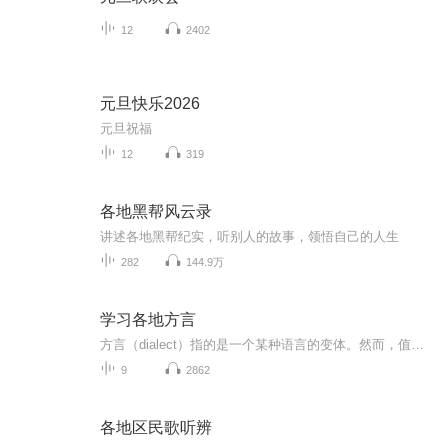
12
2402
元旦快乐2026
元旦祝福
12
319
各地黑帮风云录
讲述各地黑帮纪实，听别人的故事，领悟自己的人生
282
144.9万
学习各地方言
方言（dialect）指的是一个某种语言的变体。然而，值得注意的是，在对所谓的“语言”和“方言”进行定义时，无论是采用社会语言学者“相互理解性”的判别标准，或者是历史语言学者“历史发展关系”的判别标准，我们都无可避免会碰到准则上相当程度的任意和...
9
2862
各地区民歌听辨