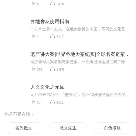
43
2478
各地舍友使用指南
一方水土养一方人，在地大物博的中国，不同的文化基因塑造了各地迥异的人文面貌。本节目将请来“本地人”对谈，从日常小矛盾入手，探寻不同的文化成因，让我们以年轻人的视角来一次“文化杂谈”，体味各地文化，用耳朵四海为邻!
4
7117
老严讲大案|世界各地大案纪实|全球名案奇案悬案
网罗全球大案名案奇案悬案，一次听过瘾这里汇聚了全球范围内最具影响力和传奇色彩的真实案件。你将听到那些曾震惊世界的犯罪悬案，凶手的踪迹如幽灵般难以捉摸，案发现场的蛛丝马迹等待着你去抽丝剥茧，一同思索真相究竟隐藏在何处。走进政治阴谋的暗潮世...
270
8.6万
人文文化之元旦
元旦由来与习俗！ “趣报到”，为3~12岁孩子提供全面的通识知识系列课程。让孩子广泛接触通识教育，掌握更全面的天文，历史，地理，艺术，生活及科普知识。找到兴趣，快乐成长！...
10
2011
您是不是在找：
名为撒旦
撒旦先生
白色撒旦