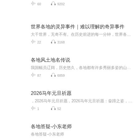
60
9202
世界各地的灵异事件｜难以理解的奇异事件
大千世界，无奇不有。在历史前进的每一分钟，世界各地都发生着许多事情。其中，有一种事件一直吸引着许多人的目光，那就是灵异事件。灵异是人类对未知事物的一种解释。而灵异事件都有一个共同的特点：无法用传统的科学方法和理论来解释。尽管科学家和研究...
22
3168
各地风土地名传说
我国幅员辽阔，历史悠久，各地都有许多秀丽多姿的山川和闻名遐迩的古迹。广大劳动人民出自对乡土的热爱和对美好生活的向往，常常把这些山川古迹的来历，赋予神话或传奇色彩，经过成年累代的口耳相传，逐渐形成了优美而富于情趣的地方风物传说。
87
6859
2026马年元旦祈愿
，2026马年元旦祈愿，2026马年元旦祈愿：奋蹄之姿，赴时代之约我祈愿，2026年的中国 山河锦绣，繁荣昌盛。我祈愿，2026年的每个奋斗者，都能策马扬鞭，不负韶华。我祈愿，2026年的情感世界，温暖纯粹 情谊绵长。我祈愿，，2026年的我们，心怀热爱，向阳而...
1
52
各地答疑-小东老师
各地答疑-小东老师