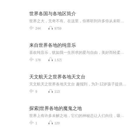
世界各国与各地区筒介
世界之大，无奇不有。在这里，你将听到许多你从未听到过的名字，你将会感叹❗
244
9759
来自世界各地的纯音乐
喜欢纯音乐，犹如我一生所求的爱与自由，美好而轻柔。 同时，它能在我紧张的时候，抚平心中激起的波澜 个人而言，它让我拾起了曾遗忘的过去 它的美妙，像极了爱情。
178
1.5万
天文航天之世界各地天文台
天文航天之世界各地天文台 趣报到，为3~12岁孩子提供全面的通识系列知识！ 让孩子广泛接触通识知识，掌握更全面的天文，历史，地理，艺术，生活及科普知识。找到兴趣，快乐成长！
9
113
探索|世界各地的魔鬼之地
世界上有许多未解之地，它们的神秘总让人们向往，吸引我们去探索！其中一些人迹罕至的地方，我们称之为死亡之地或者魔鬼之地，最为有名的就是百慕大三角，在那里消失的飞机轮船已然不少，同样，意大利那不勒斯和瓦维尔诺附近的死亡谷，专门夺取动物的生命，对人体却无损，被称为“动物的墓场”。请跟随晓岚一起了解这些神秘之地吧。！
1
120