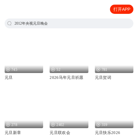
打开APP
2012年央视元旦晚会
745
52
781
元旦
2026马年元旦祈愿
元旦贺词
278
2402
319
元旦新章
元旦联欢会
元旦快乐2026