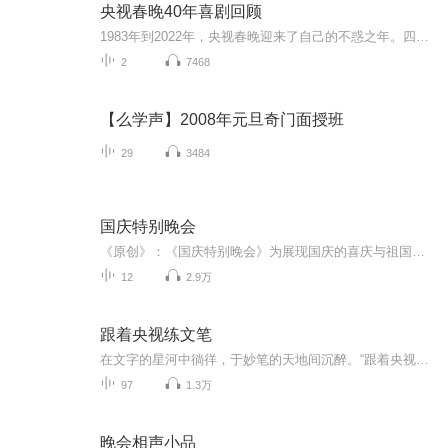
央视春晚40年喜剧回顾
1983年到2022年，央视春晚迎来了自己的不惑之年。四十年间，许许多多杰出的喜剧演员携经典作品登上了这个亿万双眼睛关注的舞台，也为我们留下了无数美好回忆与趣味话题。然而近些年来，“年年包饺砸，句句要煽情”似乎成了一个怪圈，甚至让“语言类节目”...
2
7468
【么学声】2008年元旦奇门面授班
29
3484
国庆特别晚会
《原创》：《国庆特别晚会》为展现国庆的喜庆与祖国的深情我将以具体的场景切入从清晨升旗的庄严到街头巷尾的欢庆到历史与当下的交融，用优美的笔触传递对祖国的热爱与自豪！用诗歌和情感美文形式，歌颂祖国的繁荣富强，祝人民幸福安康！
12
2.9万
跟着央视练文笔
在文字的星河中徜徉，于妙笔的天地间沉醉。“跟着央视练文笔”专辑，宛如一座璀璨的文学殿堂。这里有央视名嘴的妙语珠玑，有诗意与哲理交织的篇章。跟随他们的笔触，品味遣词造句的精妙，汲取灵感甘泉，在文字的世界里雕琢自我，书写生活的绚烂华章。
97
1.3万
晚会相声小品