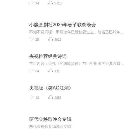
24
3.2万
小魔盒剧社2025年春节联欢晚会
不知不觉间呢，甲辰龙年已经快要过去，随着乙巳蛇年的到来，我们小魔盒剧社也迎来了我们创立以来，第一个春节，在过去的一年里我们共同携手经历了许多许多的故事……
15
3019
央视推荐经典诗词
节目内容：央视《经典咏流传》节目中所出的经典古诗词古诗词是中华文化的瑰宝，感受我国古代语言的韵律和意味适合人群：所有热爱中华文化的人你将收获：重温耳熟能详的经典古诗词，感受古诗词的韵律和意境，品味中华民族的文化精髓！
84
1万
央视版《笑AO江湖》
13
2357
两代会秧歌晚会专辑
两代会秧歌专场晚会专辑