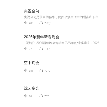
央视金句
央视金句是语言的精华，犹如平淡生活中的甜点和下午茶，入口即化，沁人心脾…言者有情，用声音诠释…生命并不是你活了多少日子，而是你记住了多少日子，要使你过的每一天都值得回忆…央视金句，你我共赏…
209
7.8万
2026年新年新春晚会
《原创》2026新年晚会专辑当乙巳年的钟鼓敲响，2026新年晚会专辑携满格暖意与昂扬锐气而来，为辞旧迎新的时刻镌刻专属声影记忆。这张专辑以“骐骥驰骋 势不可挡”为精神内核，将传统美学与时代活力熔铸一炉，多元素情感风与匠心编排交织成篇，这里有童话故...
27
1.4万
空中晚会
187
7272
综艺晚会
16
757