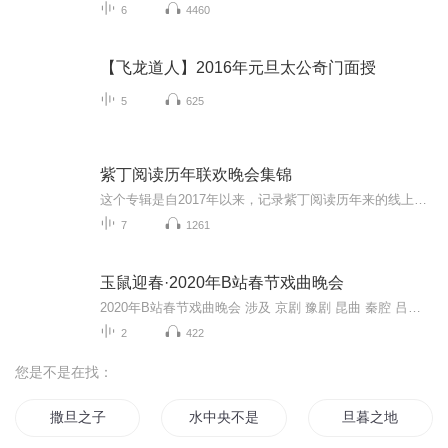
6
4460
【飞龙道人】2016年元旦太公奇门面授
5
625
紫丁阅读历年联欢晚会集锦
这个专辑是自2017年以来，记录紫丁阅读历年来的线上联欢晚会活动。他留下了很多美好的记忆，满载着紫丁家园中的欢歌笑语。这也是一种尝试，群里的朋友天南地北，怎样团聚呢？我们选择了这样一种方式，让声音隔空交汇，以纪念紫丁阅读生活的点点滴滴。希望你喜欢。
7
1261
玉鼠迎春·2020年B站春节戏曲晚会
2020年B站春节戏曲晚会 涉及 京剧 豫剧 昆曲 秦腔 吕剧 河北梆子 评剧 等7个剧种，来自北京 天津 上海 山东 重庆 湖北 吉林 黑龙江 大连 河南 浙江 台湾等 12家戏曲院团的100名戏曲名家新秀和老艺术家共同参加了本次春节戏曲演唱会...
2
422
您是不是在找：
撒旦之子
水中央不是水
旦暮之地