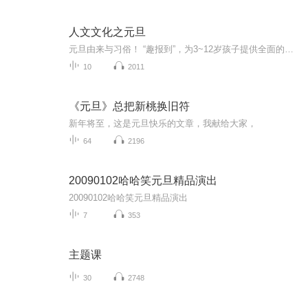
人文文化之元旦
元旦由来与习俗！ “趣报到”，为3~12岁孩子提供全面的通识知识系列课程。让孩子广泛接触通识教育，掌握更全面的天文，历史，地理，艺术，生活及科普知识。找到兴趣，快乐成长！...
10
2011
《元旦》总把新桃换旧符
新年将至，这是元旦快乐的文章，我献给大家，
64
2196
20090102哈哈笑元旦精品演出
20090102哈哈笑元旦精品演出
7
353
主题课
30
2748