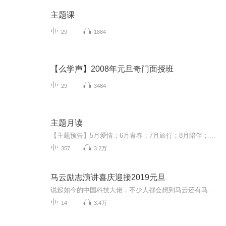
主题课
29
1884
【么学声】2008年元旦奇门面授班
29
3484
主题月读
【主题预告】5月爱情；6月青春；7月旅行；8月陪伴；9月校园；10月最好的时光；11月梦想；12月温暖；1月养肉肉；2月重生；3月活力；4月假如；微信公众账号：主题月读年轻的我们，终于有了梦想把每个月，活成一个主题
357
3.2万
马云励志演讲喜庆迎接2019元旦
说起如今的中国科技大佬，不少人都会想到马云还有马化腾等人。尤其是马云，关于科技这一方面也是有投资不小的。可能很多人都还将阿里巴巴和马云定位在电商上，其实阿里巴巴早就变成了一个多元化的企业了。而且，在人工智能这一方面，马云可是有不少的成就...
14
3.4万