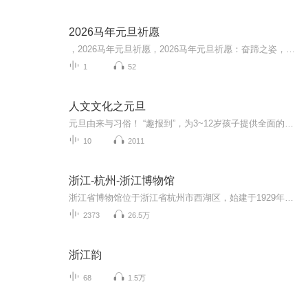
2026马年元旦祈愿
，2026马年元旦祈愿，2026马年元旦祈愿：奋蹄之姿，赴时代之约我祈愿，2026年的中国 山河锦绣，繁荣昌盛。我祈愿，2026年的每个奋斗者，都能策马扬鞭，不负韶华。我祈愿，2026年的情感世界，温暖纯粹 情谊绵长。我祈愿，，2026年的我们，心怀热爱，向阳而...
1
52
人文文化之元旦
元旦由来与习俗！ “趣报到”，为3~12岁孩子提供全面的通识知识系列课程。让孩子广泛接触通识教育，掌握更全面的天文，历史，地理，艺术，生活及科普知识。找到兴趣，快乐成长！...
10
2011
浙江-杭州-浙江博物馆
浙江省博物馆位于浙江省杭州市西湖区，始建于1929年，原名“浙江省立西湖博物馆”，是浙江省内最大的集收藏、陈列、研究于一体的综合性人文科学博物馆，馆藏文物达十万余件。1993年，浙江省博物馆改扩建工程竣工，新馆占地20400 平方米，建筑面积7360平方米，新增历史文物馆、青瓷馆、书画馆、钱币馆、吕霞光艺术馆、常书鸿美术馆、明清家具馆等十个展馆。馆舍建筑以富有江南地域特色的单体建筑和连廊组合而成，形成了“园中馆，馆中园”的独特格局。浙江省博物馆是国家一级博...
2373
26.5万
浙江韵
68
1.5万