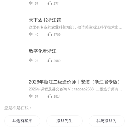
57
2万
天下农书浙江馆
这里有专业的农业科普知识，敬请关注浙江科学技术出版社出品的天下农书浙江馆内容。涵盖现代农业科技、大型农业专著、现代农业经营管理、新农村建设和新型职业农民培育等方面。
40
3709
数字化看浙江
24
2989
2026年浙江二级造价师丨安装（浙江省专版）
2026年课程及讲义咨询 V：taopao2588 二级造价师有教材精讲班、夯基小灶班、甄题强化班、冲刺串讲班等。
57
1814
您是不是在找：
耳边有星浙
撒旦先生
我与撒旦为邻