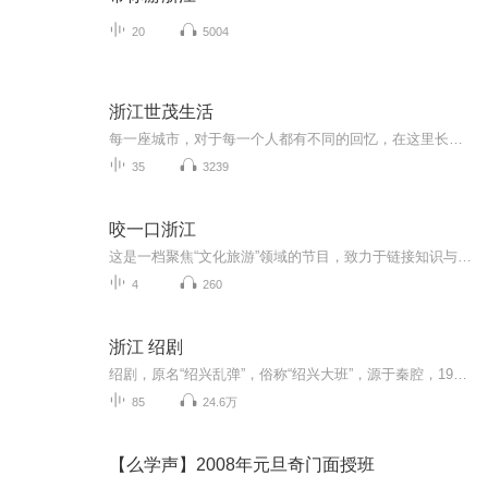
20
5004
浙江世茂生活
每一座城市，对于每一个人都有不同的回忆，在这里长大的人，爱它历史沧桑的旧容；来这里的人，喜它新兴的景色。浙江世茂 X 维维朗读 [城市系列]记录每一座城的脚印。更多精彩，微信关注公众号：浙江世茂生活+
35
3239
咬一口浙江
这是一档聚焦“文化旅游”领域的节目，致力于链接知识与用户，同你一起看到更多可能。深度还原，洞察人世。好玩的、颠覆的，我都有；有用的、超前的，我都会。热爱文化，就上去“咬”一口，我相信就算是小众领域，如果可以找到正确的路径，一样可以做出一...
4
260
浙江 绍剧
绍剧，原名“绍兴乱弹”，俗称“绍兴大班”，源于秦腔，1950年定名为绍剧。 [1] 绍剧起源于浙江省绍兴市上虞县（现为上虞区），流行于绍兴、慈溪、余姚、萧山及其他浙沪一带。
85
24.6万
【么学声】2008年元旦奇门面授班