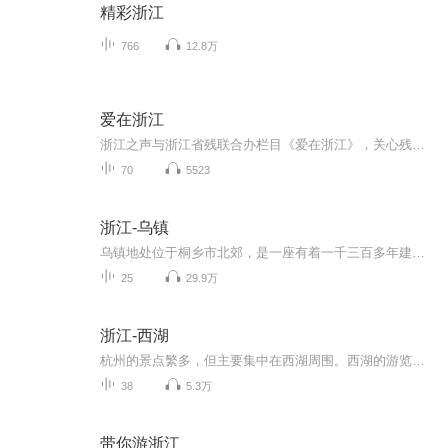
精彩浙江
766
12.8万
爱在浙江
浙江之声与浙江省残联合办栏目《爱在浙江》，关心残障朋友自己的身边事，每周六晚19点50分浙江之声（杭州频率FM101.6）播出。
70
5523
浙江-乌镇
乌镇地处位于桐乡市北郊，是一座有着一千三百多年建镇史的古镇。这里有着典型的小桥、流水，还有大片雅致的江南民居建筑，更有着丰富的美食特产和悠闲的生活节奏，是感受江南水乡风情的首选之地。乌镇现有东栅和西栅两大景区。人们常说的“宿在乌镇，枕水...
25
29.9万
浙江-西湖
杭州的景点繁多，但主要集中在西湖周围。西湖的游览，主要由湖中三堤（白堤、苏堤、杨公堤）、北山路沿线、南山路沿线和湖滨地带组成，这一带自然风光和人文景观相互映衬，是杭州旅行最核心和热门的区域。西湖北岸集中了不少景点，从东北角的断桥残雪出发...
38
5.3万
带你游浙江