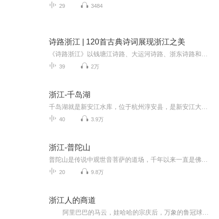
29
3484
诗路浙江 | 120首古典诗词展现浙江之美
《诗路浙江》以钱塘江诗路、大运河诗路、浙东诗路和瓯江诗路为主体线索，涉及浙江全境11个地级市，钱塘江、瓯江、大运河、富春江等知名水系；会稽山、天台山、雁荡山等知名山岳；西湖、灵隐寺、严陵钓台等知名景点。 从中国历史上选取120首左右描写四条诗路的古典诗词，如《梦游天姥吟留别》《钱塘湖春行》等，并加以赏析。同时，全书配上描绘四条诗路的知名古画，如《富春山居图》《西湖十景》等。全方位展现诗词与浙江山水的联系，展现浙江的文化之美、生态之美、气韵之美、活力之美。
39
2万
浙江-千岛湖
千岛湖就是新安江水库，位于杭州淳安县，是新安江大坝截流后形成的人工湖。游玩千岛湖主要是坐游船登岛游览，景区按照游船线路为中心湖区、东南湖区，有固定的线路和岛屿景点，不仅湖上风光秀美，湖中每个岛的景致都各有特色。西南湖区则有龙川湾、芹川村...
40
3.9万
浙江-普陀山
普陀山是传说中观世音菩萨的道场，千年以来一直是佛教圣地，位于舟山本岛的东部，整个岛呈长条状，长度约有7公里。 普陀山风景区内的景点主要分布在三个区域，第一区域是以普济寺为中心，围绕有西天景区等位于岛西侧的景点；第二个区域是南边的南海观音、紫竹林、不肯去观音院、南天门等景点，其中的南海观音是岛上的标志性建筑；第三区域是以佛顶山为主，旁边有法雨寺、慧济禅寺两个寺院，普陀山三宝的另外两宝九龙藻井和杨枝观音碑，一个在法雨寺内，一个在法雨寺旁的杨枝禅院内。除了这些宗教景点之外，在岛东侧还分别有千步沙和百步沙两个优良的海滨浴场，千步沙靠近法雨寺，百步沙则靠近紫竹林附近。 开放时间：全天开放,景点开放时间08:00-18:00 票务信息：（2月-11月）160元/人；（12月-次年1月）140元/人 景区电话：0580-3011000 景区地址：浙江省舟山市普陀区普陀山岛
20
9.8万
浙江人的商道
阿里巴巴的马云，娃哈哈的宗庆后，万象的鲁冠球，吉利的李书福，正泰南存辉，网易的丁磊，雅戈尔的李如成，方太的茅理翔，农夫山泉的钟炎炎，公牛的阮立平，纳爱斯的张级敏等等，这些耳熟能详的浙商巨子，都在中国的商界有自己的一片天下，他们的经营之道是值得我们借鉴和学习的，这本书从浙江人的观念和态度出发，阐释了浙江人的经商之道，全面揭秘浙江人的经商之术，解密浙商的成功诀窍。