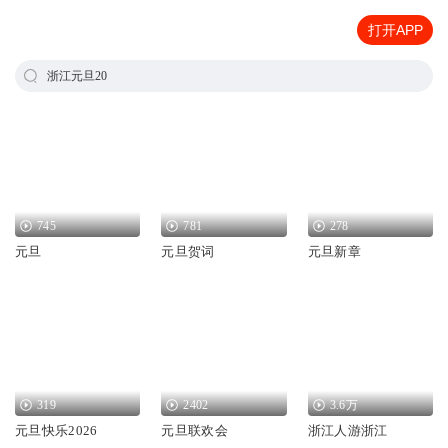
打开APP
浙江元旦20
745
781
278
元旦
元旦贺词
元旦新章
319
2402
3.6万
元旦快乐2026
元旦联欢会
浙江人游浙江