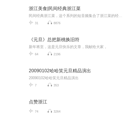
浙江美食|民间经典浙江菜
民间经典浙江菜，这个系列的短音频集合了浙江菜的经典菜品，其中包含了民俗和传统知识介绍，原汁原味来自民间，既丰富了饮食文化，又使节目内容更富有层次，不失趣味性。...
31
8876
《元旦》总把新桃换旧符
新年将至，这是元旦快乐的文章，我献给大家，
64
2196
20090102哈哈笑元旦精品演出
20090102哈哈笑元旦精品演出
7
353
点赞浙江
74
3264