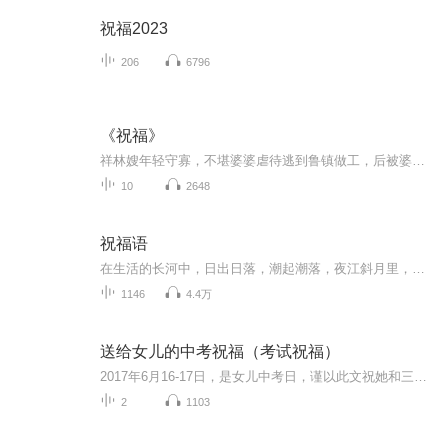
祝福2023
206
6796
《祝福》
祥林嫂年轻守寡，不堪婆婆虐待逃到鲁镇做工，后被婆婆强行抓回卖给贺老六。她努力抗争却无奈顺从，与贺老六生活后有了儿子阿毛。然而，贺老六病故，阿毛被狼吃掉，祥林嫂再次陷入绝境，又回到鲁镇。但此时的她已被视为不祥之人，最终在别人的祝福声中孤独...
10
2648
祝福语
在生活的长河中，日出日落，潮起潮落，夜江斜月里，两三星火是瓜州，缘份让我们相遇相聚，心灵呼唤，爱的寄盼，天天开心，快乐每一天，祝福天天在心间，爱的暖流，伴我们度过每个春夏秋冬！祝福我和我的朋友们，年年岁岁，节目主题:祝福语主播介绍:雍仲昭...
1146
4.4万
送给女儿的中考祝福（考试祝福）
2017年6月16-17日，是女儿中考日，谨以此文祝她和三（8）班全体同学考试顺利！
2
1103