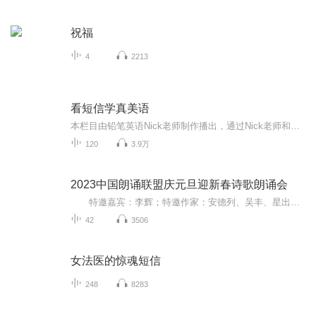
祝福
4
2213
看短信学真美语
本栏目由铅笔英语Nick老师制作播出，通过Nick老师和他美国朋友的日常短信，讲解日常生活中常用的地道口语表达！
120
3.9万
2023中国朗诵联盟庆元旦迎新春诗歌朗诵会
特邀嘉宾：李辉；特邀作家：安德列、吴丰、星出而作、静水流深；总策划：凤雏生；总监制：静心；总导演：化虹；执行总监：莺子；主持人：静心、化虹
42
3506
女法医的惊魂短信
248
8283