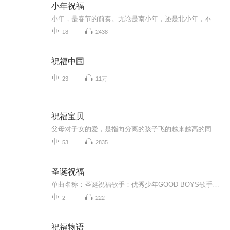
小年祝福
小年，是春节的前奏。无论是南小年，还是北小年，不同的是时间，相同的是对家的羁绊和眷念！
18
2438
祝福中国
23
11万
祝福宝贝
父母对子女的爱，是指向分离的孩子飞的越来越高的同时，也意味着一点点远离父母身边。想起网上有一段话：“再也看不到书桌前那个熟悉的身影，回家后再也没有那一声安心的呼唤，清晨再也无法叫她起床，深夜更无法替她盖好掉落的被子。甚至连那些争吵和烦恼...
53
2835
圣诞祝福
单曲名称：圣诞祝福歌手：优秀少年GOOD BOYS歌手分类：华语组合歌曲风格：流行Pop...
2
222
祝福物语