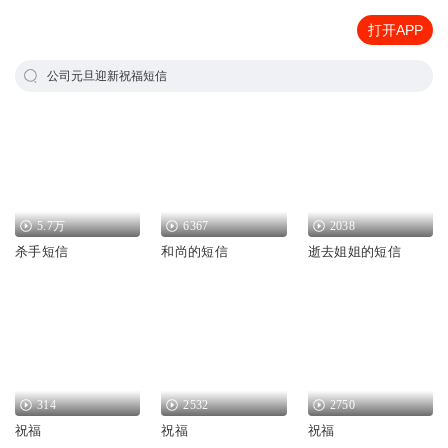
打开APP
公司元旦迎新祝福短信
5.7万
6367
2038
杀手短信
和尚的短信
逝去姐姐的短信
314
2532
2750
祝福
祝福
祝福