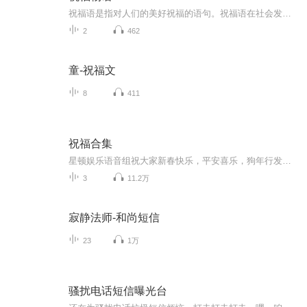
祝福语是指对人们的美好祝福的语句。祝福语在社会发展中已经不是仅限于在节日和宴会上出现，常见的情侣互发手机信息祝福，天气冷暖变化问候祝福，朋友日常间的鼓励祝福，每天的清晨问候祝福等等。
2
462
童-祝福文
8
411
祝福合集
星顿娱乐语音组祝大家新春快乐，平安喜乐，狗年行发运！
3
11.2万
寂静法师-和尚短信
23
1万
骚扰电话短信曝光台