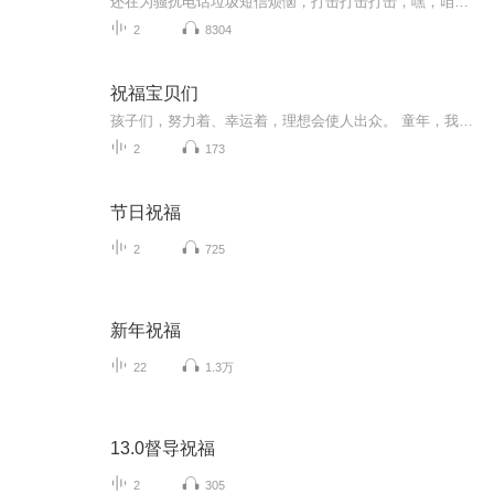
还在为骚扰电话垃圾短信烦恼，打击打击打击，嘿，咱们journalist有力量
2
8304
祝福宝贝们
孩子们，努力着、幸运着，理想会使人出众。 童年，我们讲英雄故事给你们听，并不是一定要你们成为英雄，而是希望你们具有纯正的品格。少年，我们让你们接触诗歌、绘画、音乐，是为了让你们的心灵填满高尚的情趣。这些高尚的情趣会支撑你们的一生，使你们在...
2
173
节日祝福
2
725
新年祝福
22
1.3万
13.0督导祝福
2
305