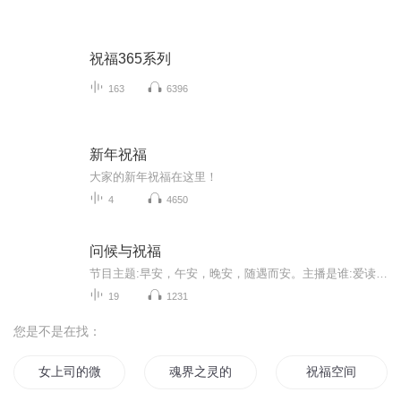
祝福365系列
163
6396
新年祝福
大家的新年祝福在这里！
4
4650
问候与祝福
节目主题:早安，午安，晚安，随遇而安。主播是谁:爱读美文，爱朗读的。奇迹发生，为您送去不一样的内容，却一样温暖的祝福。适合谁听:渴望心灵疗愈的你。渴望元气满满的你。需要精神食粮的你。想要获得力量的你。主播的话:
19
1231
您是不是在找：
女上司的微信
魂界之灵的祝福
祝福空间