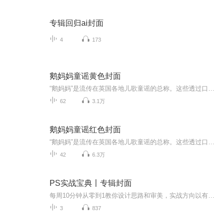
专辑回归ai封面
4
173
鹅妈妈童谣黄色封面
“鹅妈妈”是流传在英国各地儿歌童谣的总称。这些透过口耳相传的童谣，每一首迄今都有二、三百年的历史，总数约有二千多首，内容格外丰富。有应景应时的歌曲、有特别吸引孩子的摇篮歌、有倍受亲子欢迎的游戏学习歌、猜谜歌等等。这些童谣声韵活泼，用字遣...
62
3.1万
鹅妈妈童谣红色封面
“鹅妈妈”是流传在英国各地儿歌童谣的总称。这些透过口耳相传的童谣，每一首迄今都有二、三百年的历史，总数约有二千多首，内容格外丰富。有应景应时的歌曲、有特别吸引孩子的摇篮歌、有倍受亲子欢迎的游戏学习歌、猜谜歌等等。这些童谣声韵活泼，用字遣...
42
6.3万
PS实战宝典丨专辑封面
每周10分钟从零到1教你设计思路和审美，实战方向以有声专辑封面为主。本专辑适合人群：PS基础薄弱/0基础的小白；缺乏设计思路/技巧的专业人士；想要自己动手设计封面的有声主播。专辑内容分为准备工作、排版方式、配色基础、图片合成、喜马实战1-7。每周日...
3
837