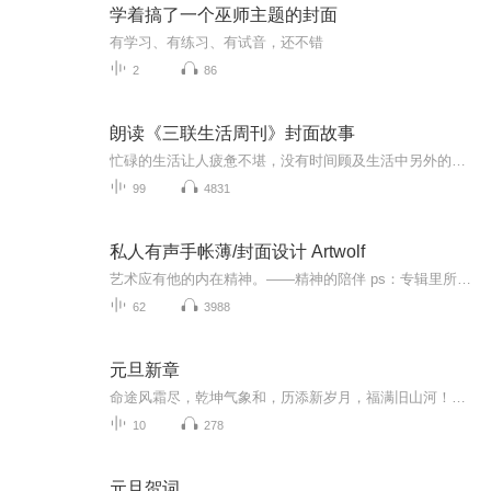
学着搞了一个巫师主题的封面
有学习、有练习、有试音，还不错
2
86
朗读《三联生活周刊》封面故事
忙碌的生活让人疲惫不堪，没有时间顾及生活中另外的精彩，也许你已经厌倦了乏味的日常，一成不变的生活，枯燥不已。有没有想过一本三联生活周刊的封面故事就可以为你打开新的世界？带给你生活的灵感，帮你排解压力，让你重新走进有新意的生活。你会发现，...
99
4831
私人有声手帐薄/封面设计 Artwolf
艺术应有他的内在精神。——精神的陪伴 ps：专辑里所有图片画作均为本人原创作品，私人微信wuyazhuo爱艺术，爱生活！“你的孤独是一座花园”——精神的陪伴 【公众号artwolf666】 ...
62
3988
元旦新章
命途风霜尽，乾坤气象和，历添新岁月，福满旧山河！龙蛇交替，迎接全新的2025！
10
278
元旦贺词