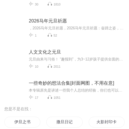
30
1810
2026马年元旦祈愿
，2026马年元旦祈愿，2026马年元旦祈愿：奋蹄之姿，赴时代之约我祈愿，2026年的中国 山河锦绣，繁荣昌盛。我祈愿，2026年的每个奋斗者，都能策马扬鞭，不负韶华。我祈愿，2026年的情感世界，温暖纯粹 情谊绵长。我祈愿，，2026年的我们，心怀热爱，向阳而...
1
52
人文文化之元旦
元旦由来与习俗！ “趣报到”，为3~12岁孩子提供全面的通识知识系列课程。让孩子广泛接触通识教育，掌握更全面的天文，历史，地理，艺术，生活及科普知识。找到兴趣，快乐成长！...
10
2011
一些奇妙的想法合集[封面网图，不用在意]
本专辑原先是讲述一些我个人总结的经验，你们也可以提出意见。相互学习。现在为我其余专辑的一些废案，感兴趣的话可以收听哦！！更新时间:不确定。(可能是明天，也可能是明年，也可能永不更新，谁知道呢!)
17
1051
您是不是在找：
伊旦之书
撒旦日记
火影封印卡