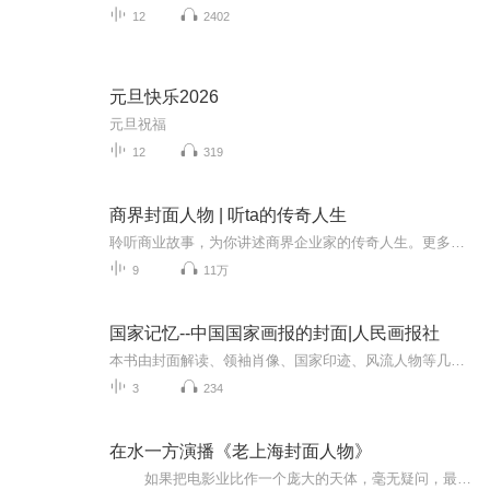
12
2402
元旦快乐2026
元旦祝福
12
319
商界封面人物 | 听ta的传奇人生
聆听商业故事，为你讲述商界企业家的传奇人生。更多精彩敬请关注「商界识堂」！《商界》全新音频栏目《商界·封面人物》正式上线，聆听商业故事，为你讲述商界企业家的传奇人生。每期一位商业企业家，为你讲述他们的商业故事。香飘飘蒋建琪如何让香飘飘奶茶做到售出奶茶可绕地球三圈？凡客陈年究竟做对了什么，又错过了什么？三只松鼠章燎原如何成功创业让三只松鼠成功上市？...
9
11万
国家记忆--中国国家画报的封面|人民画报社
本书由封面解读、领袖肖像、国家印迹、风流人物等几个部分组成，梳理、展示和回望了新中国历史上那些真实的人与生动的事。图书通过《人民画报》封面及其背后的故事串联起来，引领读者感受到时代发展的脉搏。
3
234
在水一方演播《老上海封面人物》
如果把电影业比作一个庞大的天体，毫无疑问，最引人瞩目的是第一线演员，他们是最最耀眼的星辰。 电影明星是对都市时尚感知最早的人群，他们的一颦一笑，举手投足，无一不再聚光灯下被成倍放大，感染着纯情的少年和痴迷的观众。正是从他们开始，电影明星成了无数年轻人梦寐以求的职业，而不再是任人玩弄，供人驱使的“戏子”。 那个时代正是中国电影从幼稚走向成熟，从平庸走向辉煌的时期，以他们为代表的电影人以自己的热情、真诚、勇气和忘我工作，共同谱写了中国电影史上辉煌灿烂的一幕，同时也写下了她们人生最精彩的一笔。 如果扫描一下老上海三百多种上万期电影杂志的封面，就能感受到谁是当年最红最亮的影星，以及当时的审美取向。