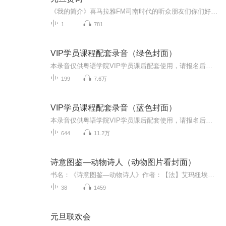
《我的简介》喜马拉雅FM司南时代的听众朋友们你们好，首先非常感谢大家一直以来对司南时代的支持，为我们的进步提供宝贵的意见。马上我们将迎来2018年，在新的一年里我们会更加用心的给大家准备优秀的作品，2018我们一同进步。为了感谢大家长久以来的支持...
1
781
VIP学员课程配套录音（绿色封面）
本录音仅供粤语学院VIP学员课后配套使用，请报名后学习
199
7.6万
VIP学员课程配套录音（蓝色封面）
本录音仅供粤语学院VIP学员课后配套使用，请报名后学习
644
11.2万
诗意图鉴—动物诗人（动物图片看封面）
书名：《诗意图鉴—动物诗人》作者：【法】艾玛纽埃尔•普伊德巴 文 【法】朱莉•泰拉佐尼 图 陈阳 译主播：君羊陶然内容：从神秘莫测的动植物到地球上不为人知的隐秘角落，诗意图鉴用细腻的手绘插图和优美的文字带领你探索变幻万千的自然万物、文明古城的...
38
1459
元旦联欢会