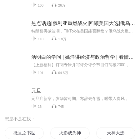
160
26万
热点话题|叙利亚重燃战火|回顾美国大选|俄乌最新进展|世界金融、政治、大国博弈|新闻十分钟
特朗普再掀波澜，TikTok在美国能否翻盘？俄乌战火重燃，叙利亚局势再度紧张。能源危机、移民浪潮、超级大国博弈带来的世界新秩序正悄然浮现！聚焦国际时事热点，覆盖从地缘冲突、经济动荡到社会矛盾的全方位解读：博弈与对抗：美俄争锋、乌克兰战局、叙利...
110
1.8万
活明白的学问 | 姚洋讲经济与政治哲学 | 看懂美国大选的底层逻辑 | 讲好中国故事
【上新福利】订阅专辑并写评分评价节目订阅破2000，抽取2名听友送喜马拉雅年卡一张【↑ 首批获奖名单揭晓，已私信获奖的朋友】节目订阅破4000，抽取2名听友送小雅nano智能音箱一台欢迎大家在评论区留言互动，不定期姚洋老师会在评论区中为您答疑解惑声音简...
101
64.5万
元旦
元旦启新章，岁华皆可期。寒辞去冬雪，暖带入春风，旧岁遗憾随烟散。愿新年有光有暖，万事顺意，岁岁胜今朝。
16
745
您是不是在找：
撒旦之书世界末日
火影成为神选中的男人
天神大选