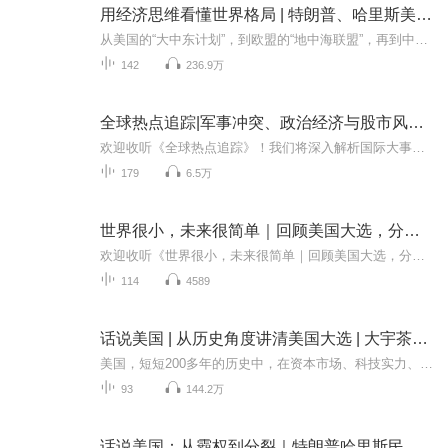
用经济思维看懂世界格局 | 特朗普、哈里斯美国大选激战 | 揭秘美国、欧盟、中东背后的政治经济博弈 | 中美关系、美国大选、巴以战争、俄乌冲突热点事件全解 | 世界经济战争分析
从美国的“大中东计划”，到欧盟的“地中海联盟”，再到中国的“一带一路”倡议，世界格局的演变，遵循的其实是一套经济学的逻辑。 被广大读者誉为“一本真正接地气的财经奇书”。了解大国博弈、世界政治经济的书。中国的当家人为何在十八大后提出了“一带...
142
236.9万
全球热点追踪|军事冲突、政治经济与股市风云|俄乌战争|巴以冲突|美国大选
欢迎收听《全球热点追踪》！我们将深入解析国际大事件，揭开地缘政治的复杂关系和背后的秘密，带您透析全球局势的变化与各国的博弈策略。每期节目，我们都会通过独特的视角和详实的资料，带您解读那些影响世界的重大事件和关键时刻。 亮点与关键点： 权...
179
6.5万
世界很小，未来很简单｜回顾美国大选，分析当今国际局势｜每日新闻｜新闻早餐
欢迎收听《世界很小，未来很简单｜回顾美国大选，分析当今国际局势｜每日新闻｜新闻早餐》，在本专辑中，我们将为您深度剖析2024年美国大选的幕后故事与全球局势的最新动态。从特朗普与哈里斯的权力角逐到中东危机、俄乌冲突，揭示这些重大事件背后的复杂...
114
4589
话说美国 | 从历史角度讲清美国大选 | 大宇茶馆 | 特朗普哈里斯 | 美国总统选举谁将获胜？
美国，短短200多年的历史中，在资本市场、科技实力、军事实力、教育创新做到了真正的遥遥领先。人均GDP高达8.17万美元，军事实力傲视全球，拥有11艘核动力航母战斗群，全球顶尖学府美国本土占据了超41%，诺贝尔奖获得者超400位，一个加州GDP总量就超过了印...
93
144.2万
话说美国：从霸权到分裂｜特朗普哈里斯民主党共和党｜解读真实的美国历史｜二战冷战、霸权主义、中美博弈、美国大选