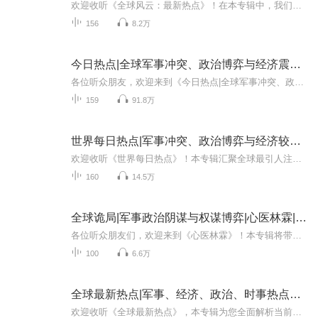
欢迎收听《全球风云：最新热点》！在本专辑中，我们带您深入剖析全球最新、最热的国际政治纷争与权谋斗争。从美中对抗到俄乌冲突，从中东战火到欧洲格局，每一集都将带您透视那些背后隐藏的复杂利益与权力博弈。无论是“伊朗亮底牌对以色列展开报复”还是...
156
8.2万
今日热点|全球军事冲突、政治博弈与经济震荡|大国博弈与地缘裂变|美国大选特朗普能否获胜
各位听众朋友，欢迎来到《今日热点|全球军事冲突、政治博弈与经济震荡》！在这个专辑中，我们将带您深入探究当今世界纷繁复杂的国际形势。 从东风系列的震撼出世，到中东地区的战火纷飞；从美国内部的政治纷争，到各国之间的经济博弈；从地区冲突的不断升...
159
91.8万
世界每日热点|军事冲突、政治博弈与经济较量|巴以局势|俄乌战争|朝鲜半岛危机|美国大选快报
欢迎收听《世界每日热点》！本专辑汇聚全球最引人注目的政治、军事和经济事件，为您深入解析各国博弈背后的权谋与真相。从中美对抗到中东风云，从俄罗斯战略到欧洲危机，每一期节目都为您带来最权威的解读和最新鲜的资讯。通过多维度的视角，我们将带您透...
160
14.5万
全球诡局|军事政治阴谋与权谋博弈|心医林霖|美国大选|朝鲜半岛局势|俄乌巴以冲突|日本核废水经济
各位听众朋友们，欢迎来到《心医林霖》！本专辑将带您深入探讨当今世界纷繁复杂的国际形势，揭示各国之间的政治博弈、军事冲突、经济竞争以及文化碰撞等诸多方面的问题。在这里，您将听到关于特朗普、刘强东等热点人物背后的故事，了解到阿富汗、缅甸等地...
100
6.6万
全球最新热点|军事、经济、政治、时事热点新闻|美国大选|俄乌巴以冲突|东南亚|朝鲜半岛局势
欢迎收听《全球最新热点》，本专辑为您全面解析当前世界最热的国际纷争与权谋斗争。从俄乌战争到中东冲突，从欧盟关税到美中贸易战，我们用最新的视角和独家资料，为您揭开这些重大事件背后的复杂逻辑与利益纠葛。通过深入剖析每一个热点事件，我们带您领...