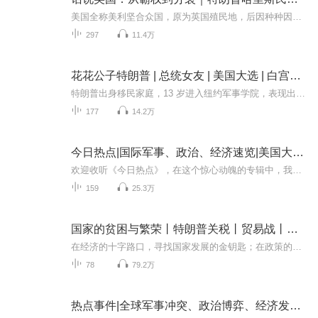
美国全称美利坚合众国，原为英国殖民地，后因种种因素逐渐兴起而成为一个强大的国家。北美洲原始居民为印第安人。16-18世纪，正在进行资本原始积累的西欧各国相继入侵北美洲。到了十八世纪中期，在北美大西洋沿岸建立了十三块殖民地，殖民地的经济，文化，...
297
11.4万
花花公子特朗普 | 总统女友 | 美国大选 | 白宫秘闻 | 商业大亨
特朗普出身移民家庭，13 岁进入纽约军事学院，表现出色。1968 年从宾夕法尼亚大学沃顿商学院毕业，获经济学学士后投身家族事业，在房地产、赌场等领域缔造商业帝国。20 世纪 90 年代美国房地产市场衰退，他负债后靠出让资产渡过难关，90 年代末商业版图再...
177
14.2万
今日热点|国际军事、政治、经济速览|美国大选|金融贸易中美博弈|中东冲突|伊朗以色列
欢迎收听《今日热点》，在这个惊心动魄的专辑中，我们将为您揭示全球热点冲突背后的权谋博弈。从中美对抗到中东冲突，从俄乌战场到欧洲政治，每一集节目都将带您深入解析这些重大事件中的深层逻辑与利益纠葛。 无论是“伊朗兵临以色列城下”还是“中国用拳...
159
25.3万
国家的贫困与繁荣丨特朗普关税丨贸易战丨各国兴衰故事丨美国大选丨日本经济丨特朗普丨经济学原理
在经济的十字路口，寻找国家发展的金钥匙；在政策的抉择时刻，把握社会繁荣的方向盘书籍简介 本书讲述了影响国家贫困与繁荣的多种因素，涵盖了制度、税收、贸易、人口、环保等当代经济发展议题，不仅关注经济政策的得与失，还鼓励读者学习经济学、理解市场...
78
79.2万
热点事件|全球军事冲突、政治博弈、经济发展大放送|美国大选|巴以冲突|中东战争|中美博弈