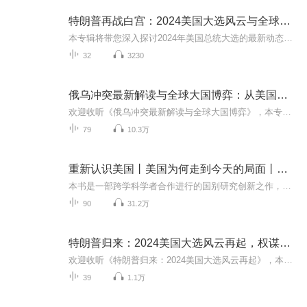
特朗普再战白宫：2024美国大选风云与全球影响深度解析
本专辑将带您深入探讨2024年美国总统大选的最新动态，特别是围绕特朗普再次参选所引发的一系列政治、经济和社会议题。我们将邀请多位知名专家和评论员，共同剖析特朗普的政治生涯及其对美国乃至世界的影响。无论您是政治爱好者还是普通听众，都能从中获得...
32
3230
俄乌冲突最新解读与全球大国博弈：从美国大选到中东局势
欢迎收听《俄乌冲突最新解读与全球大国博弈》，本专辑将带您全面解析当今世界最热的政治纷争与权谋斗争。从俄乌冲突的最新进展到中美之间的战略竞争，从中东动荡到欧洲变局，我们将揭示这些重大事件背后的复杂逻辑与策略意图。无论是“特朗普归来引发全球...
79
10.3万
重新认识美国丨美国为何走到今天的局面丨特朗普拜登民主党共和党丨美国大选政治
本书是一部跨学科学者合作进行的国别研究创新之作，来自历史学、政治学、社会学、法学、国际关系学、行政学等不同学科的学者，围绕当代美国政治中的“特朗普现象”进行深入讨论，探究隐藏在价值冲突极端化、新民粹主义、政治部落化、媒体党派化、都市右翼...
90
31.2万
特朗普归来：2024美国大选风云再起，权谋与争议交织的竞选之路
欢迎收听《特朗普归来：2024美国大选风云再起》，本专辑将带您深入了解特朗普在2024年美国总统大选中的竞选策略、支持者群体特征以及他与共和党内部的关系。我们将探讨特朗普的外交政策展望、经济政策对选民的影响，以及他在社交媒体上的巨大影响力。通过...
39
1.1万