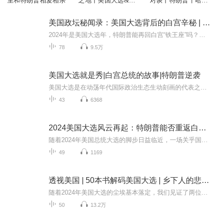
里和特朗普相爱相杀
之地丨美国大选&白
对谈丨特朗普丨哈里
宫骂战丨印第安
斯
美国政坛秘闻录：美国大选背后的白宫辛秘 | 特朗普
2024年是美国大选年，特朗普能再回白宫“铁王座”吗？美国轰轰烈烈的总统竞选背后，折射了怎样的政治生态？为什么是美国建立了最早的代议制民主共和国？美国总统的特库姆塞诅咒究竟怎么回事？总统为何每隔20年发生意外？为什么说总统竞选是一场造价昂贵的...
78
9.5万
美国大选就是秀|白宫总统的故事|特朗普逆袭
美国大选是在动荡年代国际政治生态生动刻画的代表之一：特朗普中枪后，人气不降反增，2024美国大选已进入“垃圾时间”？拜登宣布退出选举，哈里斯上位，背后的实际“签字人”是谁？美国这一“大熔炉”互相隔绝难以调和，其中“特朗普现象”是结果还是助推...
43
6368
2024美国大选风云再起：特朗普能否重返白宫？
随着2024年美国总统大选的脚步日益临近，一场关乎国家未来走向的政治博弈正在悄然上演。本专辑将深入剖析这场选举背后错综复杂的利益关系，从亿万富翁如何影响选举结果到种族、性别及经济不平等等社会问题对选情的影响，再到网络安全与外国干预等新兴挑战...
49
1169
透视美国 | 50本书解码美国大选 | 乡下人的悲歌 | 特朗普赢得美国大选，当选总统！特朗普VS哈里斯背后的政治历史背景
随着2024年美国大选的尘埃基本落定，我们见证了两位主要候选人——民主党副总统卡玛拉·哈里斯和共和党前总统唐纳德·特朗普——之间的激烈角逐。哈里斯和特朗普在多个关键政策议题上存在显著分歧，包括移民政策、堕胎权和经济和税项等。他们为何会有如此...
50
13.2万