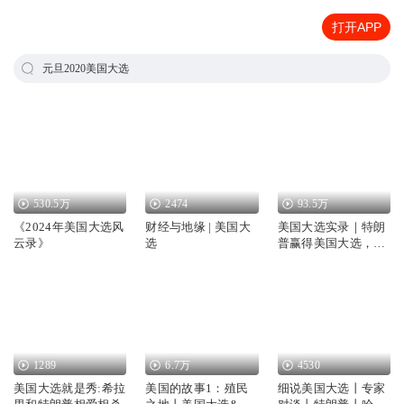
打开APP
元旦2020美国大选
530.5万
2474
93.5万
《2024年美国大选风
财经与地缘 | 美国大
美国大选实录｜特朗
云录》
选
普赢得美国大选，当
选第47任美国总统｜
揭秘美国总统大选历
史真相与政坛乱局｜
民主党共和党
1289
6.7万
4530
美国大选就是秀:希拉
美国的故事1：殖民
细说美国大选丨专家