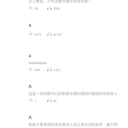
立人教育，小学语数外辅导培训专家！
98
3509
a
5272
42.9万
a
aaaaaaaaa
504
1.6万
A
这是一首剖析内心的歌曲在遇到感情问题的时候很多人往往会卡在一个点过不去虽然周围的人想要帮助但是自己还是无法走出来的一种状态描写。因为能拯救自己的只有自己。...
1
56
A
歌曲主要表现的是在派对上自己是自信的女性，魅力四射的样子用雷鬼+电子的手法展现艺人的火辣Lil mama本是黑人俚语，靓妞的意思，自信的女性最美丽。...