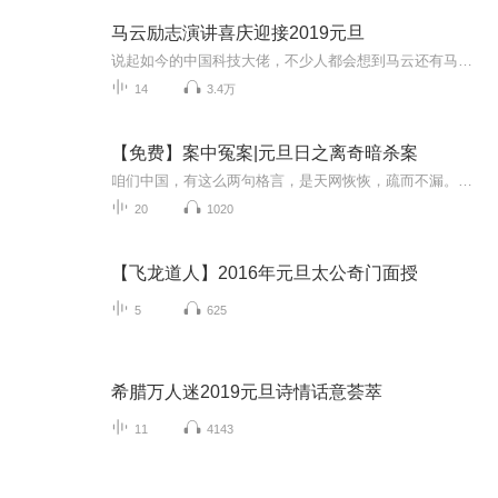
马云励志演讲喜庆迎接2019元旦
说起如今的中国科技大佬，不少人都会想到马云还有马化腾等人。尤其是马云，关于科技这一方面也是有投资不小的。可能很多人都还将阿里巴巴和马云定位在电商上，其实阿里巴巴早就变成了一个多元化的企业了。而且，在人工智能这一方面，马云可是有不少的成就...
14
3.4万
【免费】案中冤案|元旦日之离奇暗杀案
咱们中国，有这么两句格言，是天网恢恢，疏而不漏。这两句话中，所含的意义，就是言其人要作了恶事，纵然一时侥幸，能够逃出法网，但是叶落归根，依然逃不出天网去。所谓人间私语，天闻若雷，暗室亏心，神目如电，少不得默默中有个道理，总会有报应临头的...
20
1020
【飞龙道人】2016年元旦太公奇门面授
5
625
希腊万人迷2019元旦诗情话意荟萃
11
4143