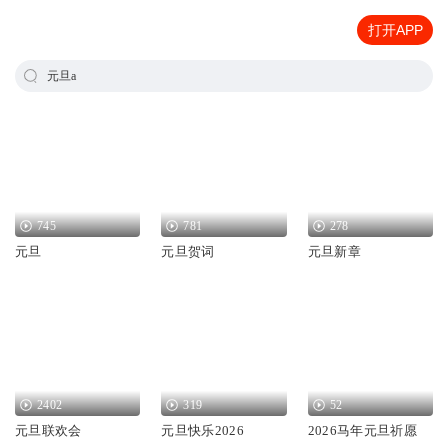
打开APP
元旦a
745
781
278
元旦
元旦贺词
元旦新章
2402
319
52
元旦联欢会
元旦快乐2026
2026马年元旦祈愿