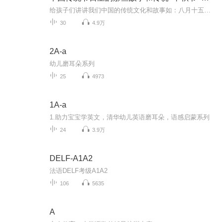
给孩子们讲讲我们中国的传统文化和故事如：八月十五的由来中秋节的来历八月十五中秋节的各种风俗习惯传说故事各地的风俗习惯随着时节的变化，我们来讲每个节气及假期的有趣故事
30
4.9万
2A-a
幼儿磨耳朵系列
25
4973
1A-a
1.助力宝宝学英文，清华幼儿英语磨耳朵，语感启蒙系列
24
3.9万
DELF-A1A2
法语DELF考级A1A2
106
5635
A