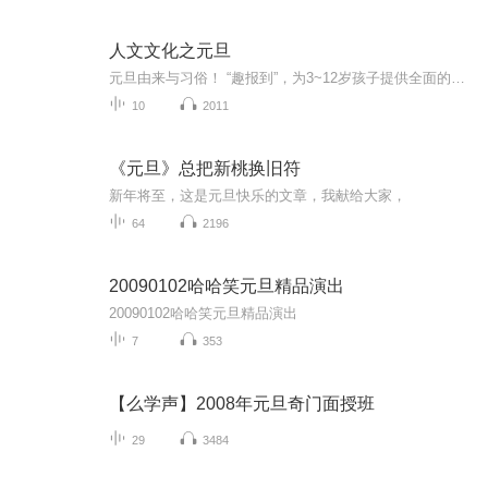
人文文化之元旦
元旦由来与习俗！ “趣报到”，为3~12岁孩子提供全面的通识知识系列课程。让孩子广泛接触通识教育，掌握更全面的天文，历史，地理，艺术，生活及科普知识。找到兴趣，快乐成长！...
10
2011
《元旦》总把新桃换旧符
新年将至，这是元旦快乐的文章，我献给大家，
64
2196
20090102哈哈笑元旦精品演出
20090102哈哈笑元旦精品演出
7
353
【么学声】2008年元旦奇门面授班
29
3484