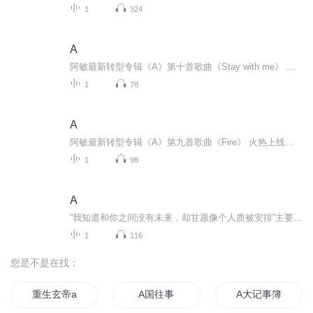
1
324
A
阿敏最新转型专辑《A》第十首歌曲《Stay with me》 上线，承接专辑里《A小姐》的故事，约会到了晚上，还不想回家的心情和状态这活脱脱是恋爱中的模样，弥漫的都是想靠近你的气息。...
1
78
A
阿敏最新转型专辑《A》第九首歌曲《Fire》 火热上线，歌曲主要灵感来源于一次演出之后的客户反馈聊天截图描述的是在社会中无处不在的歧视与小瞧，个子矮小不是错，那些背后的恶心操作流言蜚语其实自己都知道，...
1
98
A
“我知道和你之间没有未来，却甘愿像个人质被安排”主要表现和讲述的是一段异地的单恋一边用着各种方式方法维持 一边又知道维持不了...
1
116
您是不是在找：
重生玄帝a
A国往事
A大记事簿