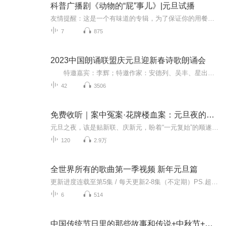
科普广播剧《动物的“屁”事儿》|元旦试播
友情提醒：这是一个有味道的专辑，为了保证你的用餐心情，请不要在进食时收听！《动物的“屁”事儿》 作者: [美] 尼克·卡鲁索 ／ [英] 达尼·拉巴奥蒂 著， [美] 伊桑·科贾克 绘图，王佩、王双语 译猫会放屁，它们的屁臭得很。章鱼虽然不放屁，但可...
7
875
2023中国朗诵联盟庆元旦迎新春诗歌朗诵会
特邀嘉宾：李辉；特邀作家：安德列、吴丰、星出而作、静水流深；总策划：凤雏生；总监制：静心；总导演：化虹；执行总监：莺子；主持人：静心、化虹
42
3506
免费收听｜案中冤案·花牌楼血案：元旦夜的沉冤与昭雪
元旦之夜，该是贴新联、庆新元，盼着“一元复始”的顺遂时刻。南京花牌楼自古繁华，红灯笼映着沿街商铺，爆竹声里裹着市井欢腾，本是辞旧迎新的太平夜。金陵城的元旦，本该是张灯结彩、人声鼎沸，可偏有鲜血溅碎年光，无名尸横亘街头，惊破了两江总督治下...
120
2.9万
全世界所有的歌曲第一季视频 新年元旦篇
更新进度连载至第5集 / 每天更新2-8集（不定期）PS.超级无敌好听！作者的话动感！动感！一起动感！订阅专辑就一起动感！动感！动感！动感！动感！副标题动感-歌曲的旅程计划只会出超好听的歌曲！永远出新的歌曲，很好听的歌曲让你们听的过瘾，把你听的兴奋...
6
514
中国传统节日里的那些故事和传说+中秋节+元旦春节等