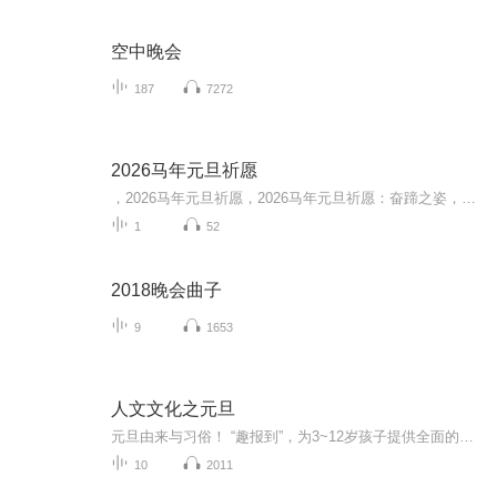
空中晚会
187
7272
2026马年元旦祈愿
，2026马年元旦祈愿，2026马年元旦祈愿：奋蹄之姿，赴时代之约我祈愿，2026年的中国 山河锦绣，繁荣昌盛。我祈愿，2026年的每个奋斗者，都能策马扬鞭，不负韶华。我祈愿，2026年的情感世界，温暖纯粹 情谊绵长。我祈愿，，2026年的我们，心怀热爱，向阳而...
1
52
2018晚会曲子
9
1653
人文文化之元旦
元旦由来与习俗！ “趣报到”，为3~12岁孩子提供全面的通识知识系列课程。让孩子广泛接触通识教育，掌握更全面的天文，历史，地理，艺术，生活及科普知识。找到兴趣，快乐成长！...
10
2011