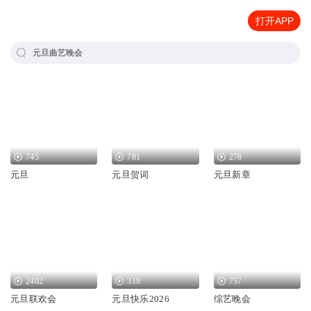
打开APP
元旦曲艺晚会
745
781
278
元旦
元旦贺词
元旦新章
2402
319
757
元旦联欢会
元旦快乐2026
综艺晚会