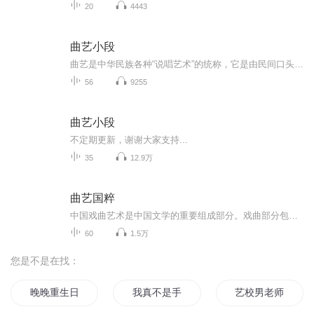
20
4443
曲艺小段
曲艺是中华民族各种“说唱艺术”的统称，它是由民间口头文学和歌唱艺术经过长期发展演变形成的一种独特的艺术形式。据不完全统计，活在中国民间的各族曲艺曲种约有400个左右。
56
9255
曲艺小段
不定期更新，谢谢大家支持...
35
12.9万
曲艺国粹
中国戏曲艺术是中国文学的重要组成部分。戏曲部分包含的精神，审美情趣，人格魅力，悲剧艺术等等，作为文化的观念层面，构成某一种文化特色的价值体系。戏曲对于中国文化，意义尤其重大：不仅一般地形成中国文化的价值体系，而且最终铸成中国文化的诗性特...
60
1.5万
您是不是在找：
晚晚重生日记
我真不是手艺人
艺校男老师