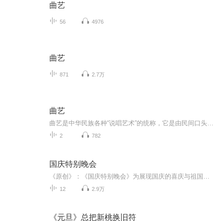
曲艺
56
4976
曲艺
871
2.7万
曲艺
曲艺是中华民族各种“说唱艺术”的统称，它是由民间口头文学和歌唱艺术经过长期发展演变形成的一种独特的艺术形式。据不完全统计，至今活在中国民间的各族曲艺曲种约有400个左右。
2
782
国庆特别晚会
《原创》：《国庆特别晚会》为展现国庆的喜庆与祖国的深情我将以具体的场景切入从清晨升旗的庄严到街头巷尾的欢庆到历史与当下的交融，用优美的笔触传递对祖国的热爱与自豪！用诗歌和情感美文形式，歌颂祖国的繁荣富强，祝人民幸福安康！
12
2.9万
《元旦》总把新桃换旧符