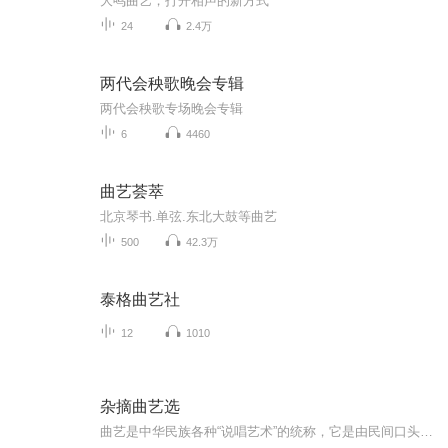
大鸣曲艺，打开相声的新方式
24
2.4万
两代会秧歌晚会专辑
两代会秧歌专场晚会专辑
6
4460
曲艺荟萃
北京琴书.单弦.东北大鼓等曲艺
500
42.3万
泰格曲艺社
12
1010
杂摘曲艺选
曲艺是中华民族各种“说唱艺术”的统称，它是由民间口头文学和歌唱艺术经过长期发展演变形成的一种独特的艺术形式。据不完全统计，活在中国民间的各族曲艺曲种约有400个左右。