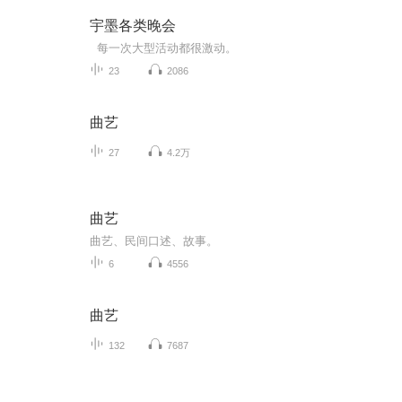
宇墨各类晚会
每一次大型活动都很激动。
23
2086
曲艺
27
4.2万
曲艺
曲艺、民间口述、故事。
6
4556
曲艺
132
7687