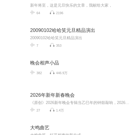
新年将至，这是元旦快乐的文章，我献给大家，
64
2196
20090102哈哈笑元旦精品演出
20090102哈哈笑元旦精品演出
7
353
晚会相声小品
382
446.9万
2026年新年新春晚会
《原创》2026新年晚会专辑当乙巳年的钟鼓敲响，2026新年晚会专辑携满格暖意与昂扬锐气而来，为辞旧迎新的时刻镌刻专属声影记忆。这张专辑以“骐骥驰骋 势不可挡”为精神内核，将传统美学与时代活力熔铸一炉，多元素情感风与匠心编排交织成篇，这里有童话故...
27
1.4万
大鸣曲艺