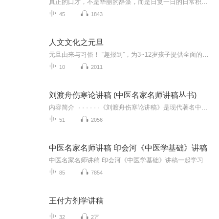
真正的口才，不是华丽的辞藻，而是日复一日的日常积累。所有从容的即兴演讲、淡定的当众表达，都是私下无数次打磨的结果。 本专辑专注普通人可听懂、可照读、可落地的日常演讲稿。每一篇内容都结合生活真实案例、大众共鸣故事、正能量人生感悟，避开生硬大...
45
1843
人文文化之元旦
元旦由来与习俗！ “趣报到”，为3~12岁孩子提供全面的通识知识系列课程。让孩子广泛接触通识教育，掌握更全面的天文，历史，地理，艺术，生活及科普知识。找到兴趣，快乐成长！...
10
2011
刘渡舟伤寒论讲稿 (中医名家名师讲稿丛书)
内容简介 · · · · · ·《刘渡舟伤寒论讲稿》是现代著名中医学家刘渡舟先生经典著作。刘老强调痃的实质是经络，重视六经病提纲证的作用，担出《伤寒论》398条条文之间的组织排列是一个有机的整体。《刘渡舟伤寒论讲稿》目是在刘老讲课录音的基...
51
2056
中医名家名师讲稿 印会河《中医学基础》讲稿
中医名家名师讲稿 印会河《中医学基础》讲稿一起学习
85
7854
王付方剂学讲稿
32
2万