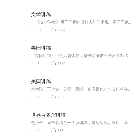
文学讲稿
《文学讲稿》用于了解纳博科夫的艺术观。不同于他的文学创作，在这部《文学讲稿》中，纳博科夫以简洁明晰的语言、深入浅出的方式，明确地表达了他对所讨论作品的看法。可以说，观点鲜明、独到是这部《文学讲稿》的一个特点。《文学讲稿》的另一个特点，是从本文出发，从分析作品的语言、结构、文体等创作手段入手，抓住要点，具体分析，充分突出了作品的艺术性，点明了作品在艺术上成功的原因。《文学讲稿》还有一个特点，即较多地引用了作品的原文。这一方面保留了此书原为课堂讲稿的本色，另一方面也具体说明了作者的见解是如何形成的。饶有意味的是，经过纳博科夫的讲解，作品中那些原来并未显示出深长意味和特殊价值的文字，就像突然暴露在阳光之下的珍珠，骤然发出绚丽的光彩。
37
1.7万
美国讲稿
《美国讲稿》中的六篇讲稿，是卡尔维诺的精神在舞蹈，他用专业的肢体语言，给你看小说的艺术和气质，他的宇宙观仿佛火炬在燃烧，引领我们走进他的洞穴，如此浓烈，如此华丽。在本书中，卡尔维诺对自己近四十年来小说创作实践的丰富经验，进行系统的回顾和理论上的总结、阐发。作者广征博引，结合自古至今，从意大利到欧美各国许多文学大师的创作实例，从理论与实践的结合上，对文学创作的本质特征，对小说的构思，对艺术形象的作用及其与想像、幻想的关系，对文艺理论批评的现状等一系列问题，做了详尽、周密的论述，切中肯綮，富于见地，是研究小说诗学的一部力作。尤其值得注意的是，卡尔维诺清醒地意识到，当今人的认识和当今的文学，暴露出越来越明显的局限性，他努力地探究，流传千百年的文学模式、范畴，在未来的世纪，是否还有生命力；在未来的世纪，是否存在一种可能性，用一种新的生存与写作的方式，来替代旧的生存与写作的方式。
8
1640
美国讲稿
在大陆，王小波、苏童、阿城、止庵是他的忠实粉丝在台湾，朱天文，唐诺是卡尔维诺不余遗力的传播者在香港，梁文道说他一直在准备谈卡尔维诺，可是一直没准备好权威版本，全面修订2006年单行本译本，并增补卡尔维诺各作品自序、后记、注释等重要资料知名设...
7
1825
世界著名演讲稿
包括全世界最著名的十大演讲稿，肯尼迪就职演讲、马丁路德金的我有一个梦等，是口才练习的精美素材
4
153