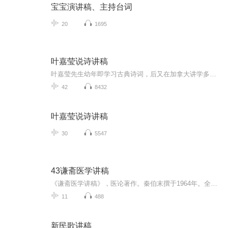
宝宝演讲稿、主持台词
20
1695
叶嘉莹说诗讲稿
叶嘉莹先生幼年即学习古典诗词，后又在加拿大讲学多年，对中国古典诗词及中西方文艺理论涉猎颇深。此书即是叶嘉莹先生融会古今中外文艺理论之精华，对中国古典诗歌的全新解读，新颖而不偏颇，深刻而不深奥。叶嘉莹先生以其互动亲切的语言、深入浅出的讲解...
42
8432
叶嘉莹说诗讲稿
30
5547
43谦斋医学讲稿
《谦斋医学讲稿》，医论著作。秦伯末撰于1964年。全书选录作者有关中医学术方面讲稿十二篇，包括脏腑发病及用药法则、五行生克的临床运用、气血湿痰治法、种种退热法、温病、肝病、水肿、腹泻、感冒论治等专题。每篇讲述均能结合个人临床经验阐发祖国医学...
11
488
新民歌讲稿