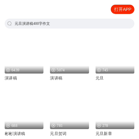
打开APP
元旦演讲稿400字作文
6439
5074
745
演讲稿
演讲稿
元旦
688
781
278
彬彬演讲稿
元旦贺词
元旦新章