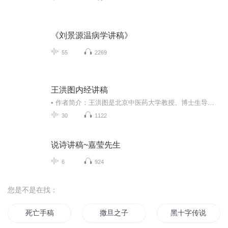
《刘景源温病学讲稿》
55
2269
王洪图内经讲稿
• 作者简介：王洪图是北京中医药大学教授、博士生导师，曾任北京中医药大学内经教研室主任、国家中医药管理局内经重点学科带头人，兼中国中医药学会内经专业委员会主任委员，享受国务院特殊津贴。• 内容简介：全书分为上篇概论和下篇经文选读两部分。上...
30
1122
说诗讲稿~嘉莹先生
6
924
您是不是在找：
死亡手稿
撒旦之子
黑十字传说