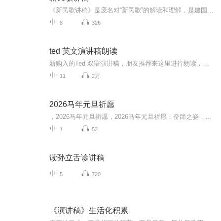
《新民歌讲稿》是废名对“新民歌”的解读和理解，是建国后废名诗评的主要组成部分。这本讲稿延续了废名诗评的一贯风格——古今纵论且重视情感，在特定的历史语境中非常具有个性，也对当时的创造思维和创作方法给予了反思。在本讲稿中，废名乐于将古典诗歌...
8
326
ted 英文演讲稿朗读
新购入的Ted 双语演讲稿，朋友推荐来这里进行朗读，分享积极健康的生活理念，操练英语口语朗读。曾经是一名市重点中学的英语老师，二十年教学，对英语学习热情依旧，希望得到大家的支持
11
2万
2026马年元旦祈愿
，2026马年元旦祈愿，2026马年元旦祈愿：奋蹄之姿，赴时代之约我祈愿，2026年的中国 山河锦绣，繁荣昌盛。我祈愿，2026年的每个奋斗者，都能策马扬鞭，不负韶华。我祈愿，2026年的情感世界，温暖纯粹 情谊绵长。我祈愿，，2026年的我们，心怀热爱，向阳而...
1
52
读孙立舌诊讲稿
5
720
《演讲稿》生活化积累