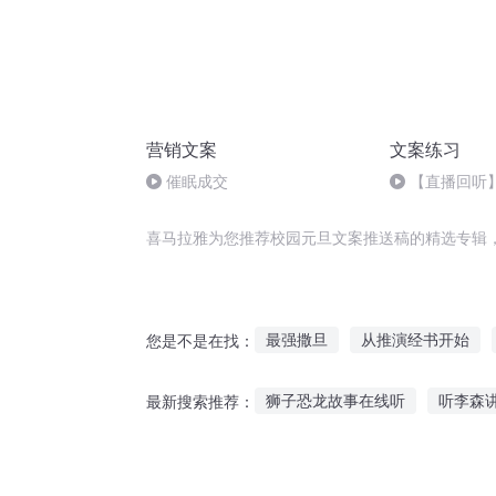
营销文案
文案练习
催眠成交
【直播回听
喜马拉雅为您推荐校园元旦文案推送稿的精选专辑
最强撒旦
从推演经书开始
您是不是在找：
全能推演
撒旦日记
旦暮
狮子恐龙故事在线听
听李森
最新搜索推荐：
越校之校园迷案
阴谋家的手
勇敢的艾琳听故事
视频讲故