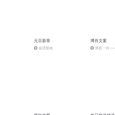
元旦新章
博肖文案
奋进新旅
博君一肖—