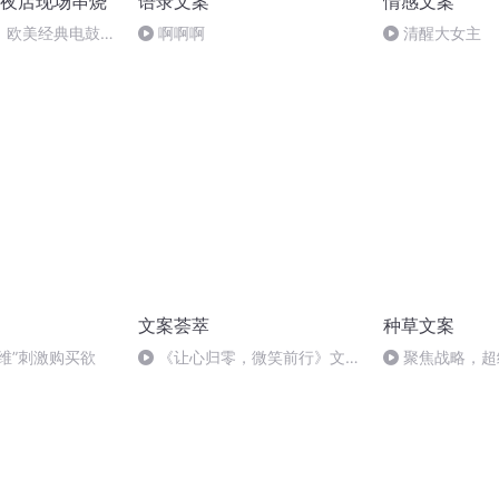
夜店现场串烧
语录文案
情感文案
】欧美经典电鼓车
啊啊啊
清醒大女主
文案荟萃
种草文案
维”刺激购买欲
《让心归零，微笑前行》文案
聚焦战略，超
欣赏