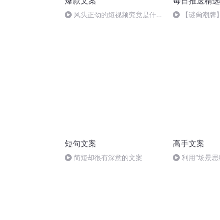
爆款文案
每日推送精选
风头正劲的短视频究竟是什
【谜尙潮牌
么？
载串烧
短句文案
高手文案
简短却很有深意的文案
利用“场景思