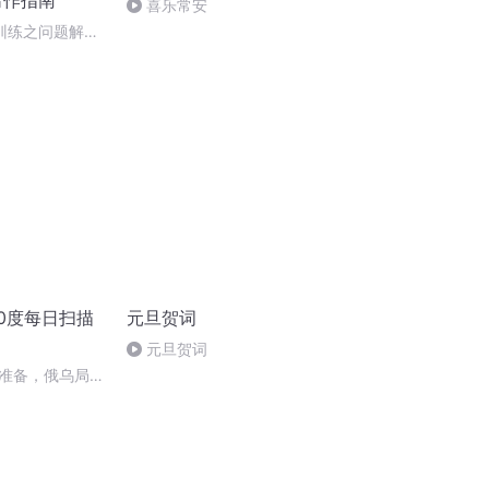
写作指南
喜乐常安
案训练之问题解决
0度每日扫描
元旦贺词
元旦贺词
准备，俄乌局势
突不断深化