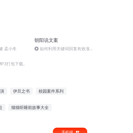
朝阳说文案
健 孟小冬
如何利用关键词回复有效涨
粉？
P3打包下载。
演
伊旦之书
校园案件系列
名为撒旦
春山如笑的推文重生文
处
猫猫听睡前故事大全
嘴国王故事线听
儿童故事亡羊补牢在线听
手机端