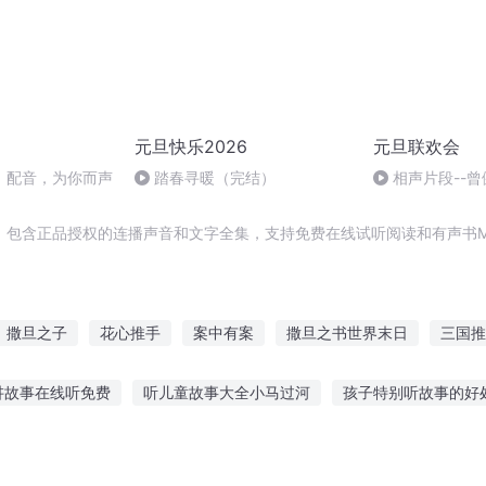
元旦快乐2026
元旦联欢会
】配音，为你而声
踏春寻暖（完结）
相声片段--曾
，包含正品授权的连播声音和文字全集，支持免费在线试听阅读和有声书M
撒旦之子
花心推手
案中有案
撒旦之书世界末日
三国推
之地
某少女的被推之路
最后一个推灵师
唐清推案青面鬼
讲故事在线听免费
听儿童故事大全小马过河
孩子特别听故事的好
稿
盗墓手稿
事免费听
闭眼听校园故事文案短句
情感彼岸故事在线听
画眉