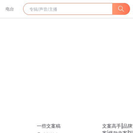
电台
一些文案稿
文案高手‖品牌