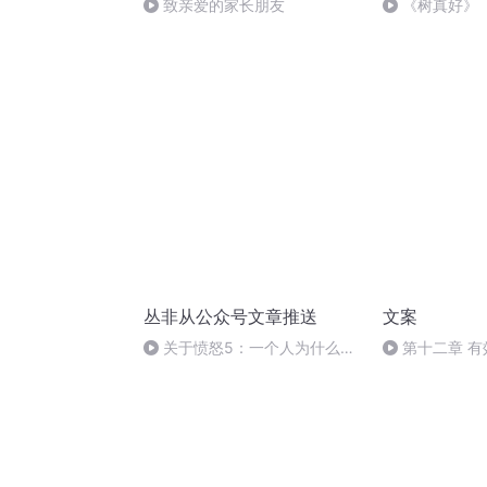
致亲爱的家长朋友
《树真好》
丛非从公众号文章推送
文案
关于愤怒5：一个人为什么会
第十二章 
对你生气呢？
命名、定价、