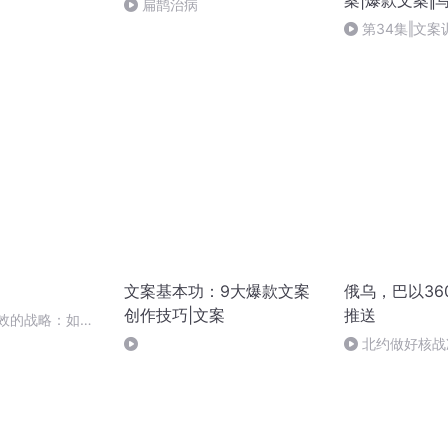
案|爆款文案‖
扁鹊治病
第34集‖文
法
文案基本功：9大爆款文案
俄乌，巴以36
创作技巧|文案
推送
有效的战略：如何
应对替代品
北约做好核战
再升级，中东冲