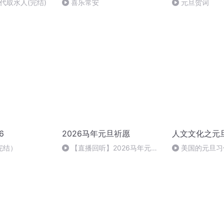
一代取水人(完结)
喜乐常安
元旦贺词
6
2026马年元旦祈愿
人文文化之元
完结）
【直播回听】2026马年元旦
美国的元旦习
祈愿