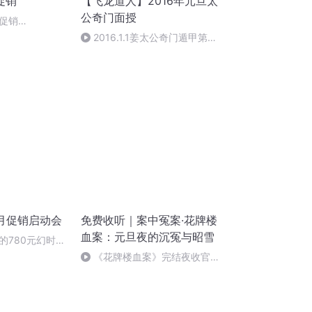
促销
【飞龙道人】2016年元旦太
公奇门面授
扬促销
g
2016.1.1姜太公奇门遁甲第一
集
月促销启动会
免费收听｜案中冤案·花牌楼
血案：元旦夜的沉冤与昭雪
的780元幻时佳
吗？
《花牌楼血案》完结夜收官，
案中冤案终落幕！