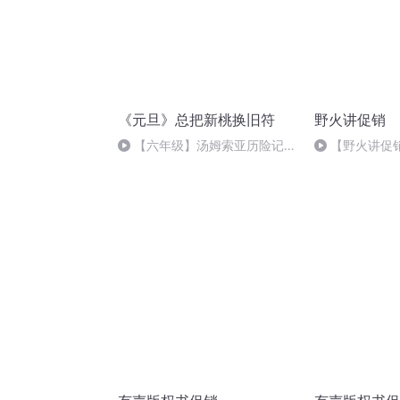
《元旦》总把新桃换旧符
野火讲促销
【六年级】汤姆索亚历险记
【野火讲促销
（节选）
类促销——奶