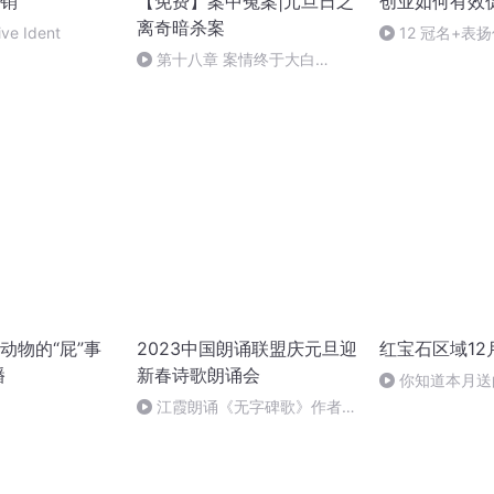
销
【免费】案中冤案|元旦日之
创业如何有效
离奇暗杀案
ive Ident
12 冠名+表
(480P)_baofen
第十八章 案情终于大白
（三）
动物的“屁”事
2023中国朗诵联盟庆元旦迎
红宝石区域12
播
新春诗歌朗诵会
你知道本月送
紧颜晚霜有多棒
江霞朗诵《无字碑歌》作者：
静水流深