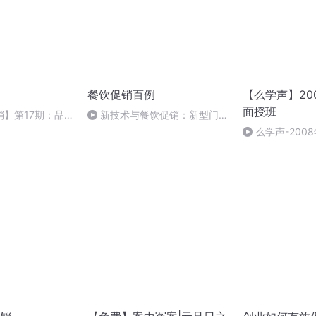
餐饮促销百例
【么学声】20
面授班
】第17期：品
新技术与餐饮促销：新型门店
粉促销
设备
么学声-2008
授班录像-47