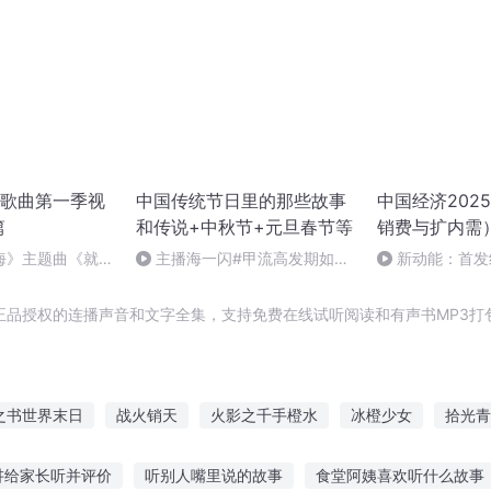
歌曲第一季视
中国传统节日里的那些故事
中国经济202
篇
和传说+中秋节+元旦春节等
销费与扩内需
海》主题曲《就是
主播海一闪#甲流高发期如何
新动能：首发
做好防护+热词+奥司他韦
济，冰雪经济。
完）
正品授权的连播声音和文字全集，支持免费在线试听阅读和有声书MP3打
之书世界末日
战火销天
火影之千手橙水
冰橙少女
拾光青
撒旦之子
橙的异界日常
伊旦之书
橙青和尚
神级橙武
讲给家长听并评价
听别人嘴里说的故事
食堂阿姨喜欢听什么故事