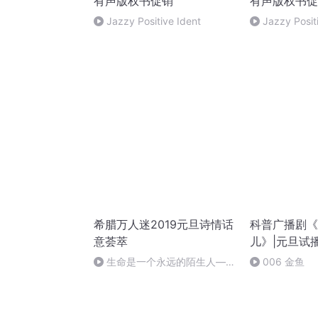
有声版权书促销
有声版权书促
Jazzy Positive Ident
Jazzy Posit
希腊万人迷2019元旦诗情话
科普广播剧《
意荟萃
儿》|元旦试
生命是一个永远的陌生人——
006 金鱼
作者：顾瑞荣，朗读：顾瑞荣