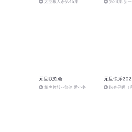
太空狼人杀第45集
第26集:新
元旦联欢会
元旦快乐202
相声片段--曾健 孟小冬
踏春寻暖（