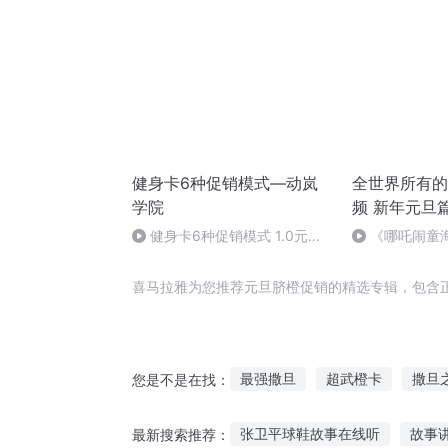
健身卡6种促销模式—动岚
全世界所有的
学院
频 新年元旦
健身卡6种促销模式 1.0元健
《哪吒闹童
身卡-动岚健身学院
哪吒》
喜马拉雅为您推荐元旦脐橙促销的精选专辑，包含
最强撒旦
超武橙卡
撒旦
您是不是在找：
促销买凶宅送老公
名为撒旦
张卫平球鞋故事在线听
故事
最新搜索推荐：