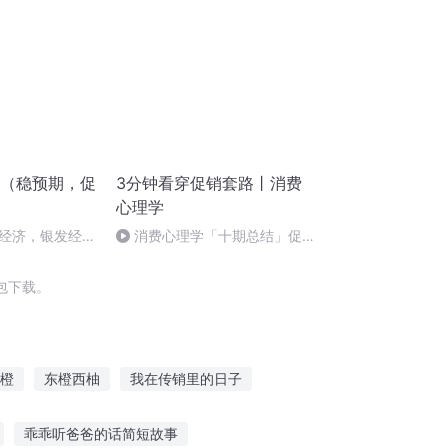
5（稳预期，促
3分钟看穿促销套路丨消费
）
心理学
经济，银发经
消费心理学「十期总结」促销
。。。 （本书
策略背后的心理学原理
包下载。
橙
东橙西柚
我在传销里的日子
剑圣
在传销中的九十天
撒旦日记
乖乖听爸爸的话简短故事