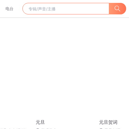
电台
元旦
元旦贺词