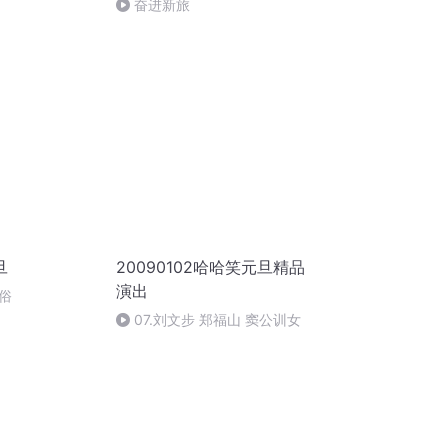
奋进新旅
旦
20090102哈哈笑元旦精品
演出
俗
07.刘文步 郑福山 窦公训女