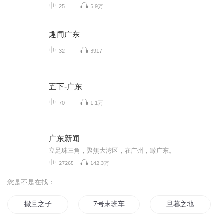
25
6.9万
趣闻广东
32
8917
五下-广东
70
1.1万
广东新闻
立足珠三角，聚焦大湾区，在广州，瞰广东。
27265
142.3万
您是不是在找：
撒旦之子
7号末班车
旦暮之地