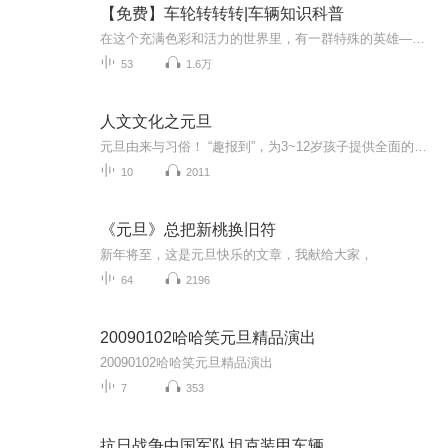
【免费】车轮转转转|车辆知识科普
在这个充满色彩和活力的世界里，有一群特殊的英雄——他们有着橡胶轮胎和闪亮的车灯，他们的任务是穿梭在城市的大街小巷，为人们带去帮助和欢乐。他们就是《车轮转转转系列》的主角们，一辆辆性格各异、使命不同的交通工具。故事主旨： 《车轮转转转系列》...
53
1.6万
人文文化之元旦
元旦由来与习俗！ “趣报到”，为3~12岁孩子提供全面的通识知识系列课程。让孩子广泛接触通识教育，掌握更全面的天文，历史，地理，艺术，生活及科普知识。找到兴趣，快乐成长！...
10
2011
《元旦》总把新桃换旧符
新年将至，这是元旦快乐的文章，我献给大家，
64
2196
20090102哈哈笑元旦精品演出
20090102哈哈笑元旦精品演出
7
353
抗日战争中国军队坦克装甲车辆