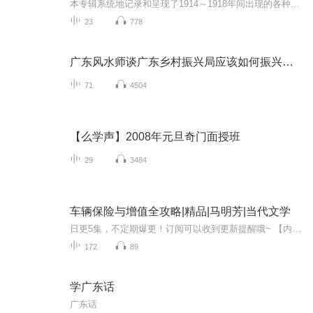
本专辑系统地记录和呈现了1914～1918年间出现的各种作战车辆，在车辆类别上包括自行车、摩托车、巴士、小型乘用车辆、卡车、火炮牵引车、装甲汽车、坦克等。在国别上包括第一次世界大战的各主要交战国如英国、法国、俄国、比利时、美国、意大利、奥匈帝国...
23
778
广东风水师谈广东乡村振兴局应该如何振兴广东乡村
71
4504
【么学声】2008年元旦奇门面授班
29
3484
车辆保险与增值全攻略|精品|马明芳|当代文学
日更5集，不定期爆更！订阅可以收到更新提醒哦~ 【内容简介】 在一个车水马龙的时代，汽车保险不仅是法律要求，更是生存智慧。林然，一名普通白领，因一次意外事故濒临破产边缘，从此踏上探索保险奥秘之路。他从一张薄薄的保单入手，揭开强制险与商业险背...
172
89
学广东话
广东话