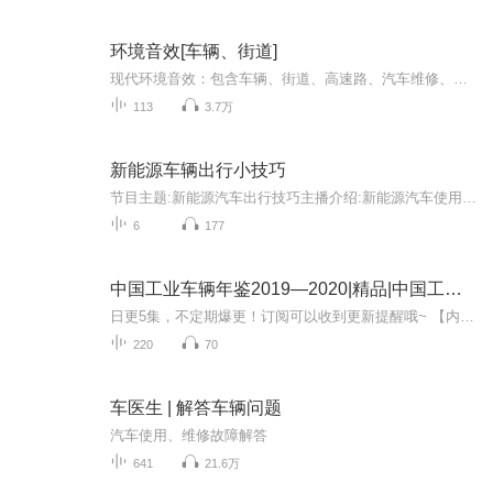
环境音效[车辆、街道]
现代环境音效：包含车辆、街道、高速路、汽车维修、道路建设中、有日间、夜间、雨天的音效。
113
3.7万
新能源车辆出行小技巧
节目主题:新能源汽车出行技巧主播介绍:新能源汽车使用干货分享主播寄语:让你出行路上无烦恼，平安快乐驾驶新能源汽车！
6
177
中国工业车辆年鉴2019—2020|精品|中国工程机械工业协会工业车辆分会，中国工业车辆年鉴编辑委员会 编|当代文学
日更5集，不定期爆更！订阅可以收到更新提醒哦~ 【内容简介】 在工业巨轮的轰鸣声中，林川，一名出身普通却心怀壮志的工程师，肩负着振兴中国工业车辆行业的使命。面对全球经济波动与新冠疫情的双重冲击，他带领团队攻坚克难，将传统机械赋予智能与绿色的...
220
70
车医生 | 解答车辆问题
汽车使用、维修故障解答
641
21.6万