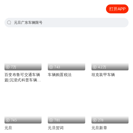
打开APP
元旦广东车辆限号
7万
743
4.2万
百变布鲁可交通车辆
车辆购置税法
坦克装甲车辆
篇|沉浸式科普车辆知
识
745
781
278
元旦
元旦贺词
元旦新章