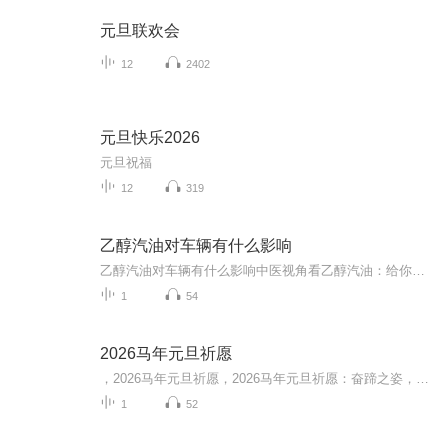
元旦联欢会
12
2402
元旦快乐2026
元旦祝福
12
319
乙醇汽油对车辆有什么影响
乙醇汽油对车辆有什么影响中医视角看乙醇汽油：给你的爱车来一剂"活血化瘀方" 最近加油站的小哥总问："加普通92还是乙醇汽油？"不少老司机当场选择困难症发作，就像年轻人面对奶茶店菜单——明明都是汽油，咋还整出花活了？今儿咱们就用中医养生之道，...
1
54
2026马年元旦祈愿
，2026马年元旦祈愿，2026马年元旦祈愿：奋蹄之姿，赴时代之约我祈愿，2026年的中国 山河锦绣，繁荣昌盛。我祈愿，2026年的每个奋斗者，都能策马扬鞭，不负韶华。我祈愿，2026年的情感世界，温暖纯粹 情谊绵长。我祈愿，，2026年的我们，心怀热爱，向阳而...
1
52