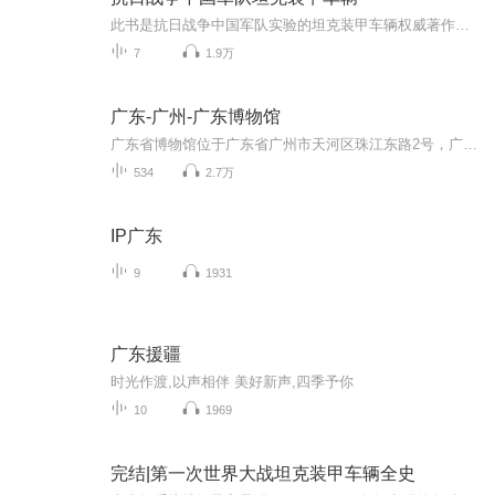
此书是抗日战争中国军队实验的坦克装甲车辆权威著作。通过独特的视角，重新审视抗日战争的正面站场。
7
1.9万
广东-广州-广东博物馆
广东省博物馆位于广东省广州市天河区珠江东路2号，广州新城市中轴线——珠江新城中心区南部，1957年开始筹建，1959年正式对外开放。新馆于2004年12月奠基开工，2010年建成，总占地面积6.7万平方米，是广东省唯一的省级综合博物馆，也是国家一级博物馆。广东省博物馆陈列展览以广东历史文化、艺术、自然为三大主要陈列方向，分为历史馆、自然馆、艺术馆和临展馆四大部分，截至2009年12月，广东省博物馆藏品已达16.6万余件（套），此外，该馆还收藏有图书资料10余万册。...
534
2.7万
IP广东
9
1931
广东援疆
时光作渡,以声相伴 美好新声,四季予你
10
1969
完结|第一次世界大战坦克装甲车辆全史