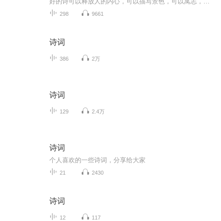
好的诗可以释放人的内心，可以描写景色，可以寓志，好的诗读起来朗朗上口，沁人心脾，妙用无穷。
298
9661
诗词
386
2万
诗词
129
2.4万
诗词
个人喜欢的一些诗词，分享给大家
21
2430
诗词
12
117