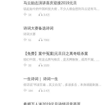
马云励志演讲喜庆迎接2019元旦
说起如今的中国科技大佬，不少人都会想到马云还有马化腾等人。尤其是马云，关于科技这一方面也是有投资不小的。可能很多人都还将阿里巴巴和马云定位在电商上，其实阿里巴巴早就变成了一个多元化的企业了。而且，在人工智能这一方面，马云可是有不少的成就...
14
3.4万
诗词大赛备选诗词
诗词大赛
51
7302
【免费】案中冤案|元旦日之离奇暗杀案
咱们中国，有这么两句格言，是天网恢恢，疏而不漏。这两句话中，所含的意义，就是言其人要作了恶事，纵然一时侥幸，能够逃出法网，但是叶落归根，依然逃不出天网去。所谓人间私语，天闻若雷，暗室亏心，神目如电，少不得默默中有个道理，总会有报应临头的...
20
1020
一生诗词｜ 诗词一生
俗话说“书读百遍，其义自见”，多读多念，本身就能刺激孩子深入理解古诗词。因为大声朗读，实质是朗读者在自我欣赏自己的声音，久而久之，有利于孩子形象思维能力的自我培养。学习语文，语感能力非常重要，诵读可形成良好的语感。
164
2.4万
希腊万人迷2019元旦诗情话意荟萃