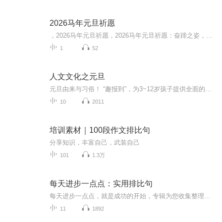
2026马年元旦祈愿
，2026马年元旦祈愿，2026马年元旦祈愿：奋蹄之姿，赴时代之约我祈愿，2026年的中国 山河锦绣，繁荣昌盛。我祈愿，2026年的每个奋斗者，都能策马扬鞭，不负韶华。我祈愿，2026年的情感世界，温暖纯粹 情谊绵长。我祈愿，，2026年的我们，心怀热爱，向阳而...
1
52
人文文化之元旦
元旦由来与习俗！ “趣报到”，为3~12岁孩子提供全面的通识知识系列课程。让孩子广泛接触通识教育，掌握更全面的天文，历史，地理，艺术，生活及科普知识。找到兴趣，快乐成长！...
10
2011
培训素材｜100段作文排比句
分享知识，丰富自己，武装自己
101
1.3万
每天进步一点点：实用排比句
每天进步一点点，就是成功的开始，专辑为您收集整理实用的排比句，让您聊天更有深意，写作更显水平！
11
1892