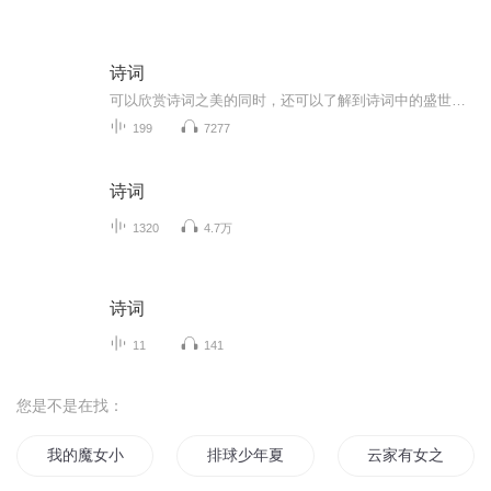
诗词
可以欣赏诗词之美的同时，还可以了解到诗词中的盛世及衰败景象。领略诗人的胸襟…
199
7277
诗词
1320
4.7万
诗词
11
141
您是不是在找：
我的魔女小诗诗
排球少年夏日青空
云家有女之凰妃排