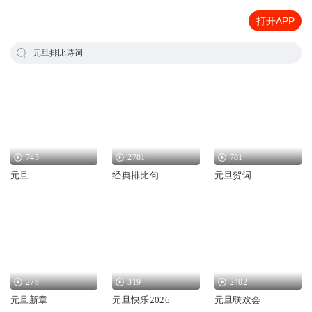
打开APP
元旦排比诗词
745
2781
781
元旦
经典排比句
元旦贺词
278
319
2402
元旦新章
元旦快乐2026
元旦联欢会