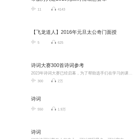
11
4143
【飞龙道人】2016年元旦太公奇门面授
5
625
诗词大赛300首诗词参考
2023年诗词大赛已经启幕，为了帮助选手们在学习的课余时间熟练相关内容，喆羽书屋借助“河南诸葛少年”微信公众号提供诗词目录，专门为您录制音频，供你闲暇时间磨耳朵，积累诗词，备战比赛。希望可以助你一臂之力，让你比赛无忧、旗开得胜、顺利晋级！你...
300
2万
诗词
550
1.9万
诗词