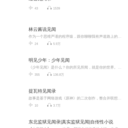
43
1539
林云酱说见闻
作为一个思维严谨的程序猿，跟你聊聊我有声道路上的热点话题，情感故事，IT趣闻
24
5.9万
明见少年：少年见闻
《少年见闻》是什么？你的所见所闻，就是你的世界。专为少年打造，用你听得懂的方式，讲新鲜有趣的话题。让全球发生与你有关，让你走进全世界。为什么你一定要听《少年见闻》？因为你要学习的，正在走出课本。因为你要考试的，正在走进生活。因为你生活在...
355
136.8万
提瓦特见闻录
故事是基于网络游戏《原神》的二次创作，整合并联想了游戏中很多动人心弦且碎片化的小故事，其中主题包括但不限于「世界」「神明」「人生的意义」「友情与爱情」等等……视频结合了米哈游高水平的音乐和画面，以「睡前故事」为载体献给各位玩过或没玩过《...
10
3.7万
东北监狱见闻录|真实监狱见闻|自传性小说