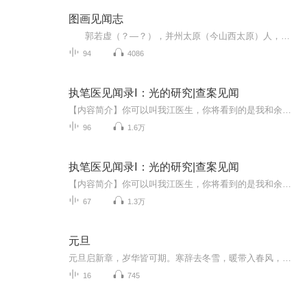
图画见闻志
郭若虚（？—？），并州太原（今山西太原）人，汉族，北宋著名的书画鉴赏家和画史评论家。出身北宋豪门士族太原郭氏。有《图画见闻志》传世。[1] 曾祖父郭守文，北宋名将，历任简州知州、翰林司事、武州团练使、右屯卫大将军、宣徽北院使等，先...
94
4086
执笔医见闻录Ⅰ：光的研究|查案见闻
【内容简介】你可以叫我江医生，你将看到的是我和余警官的查案见闻。主要记录我们曾经遇到过的以“搏击”为引而出现的“剧场”、“斩首”、“剥皮”等等自称“光”的连环杀人犯。其实我也不清楚他们的所作所为究竟是对是错，但从法律意义上讲他们的确触犯...
96
1.6万
执笔医见闻录Ⅰ：光的研究|查案见闻
【内容简介】你可以叫我江医生，你将看到的是我和余警官的查案见闻。主要记录我们曾经遇到过的以“搏击”为引而出现的“剧场”、“斩首”、“剥皮”等等自称“光”的连环杀人犯。其实我也不清楚他们的所作所为究竟是对是错，但从法律意义上讲他们的确触犯...
67
1.3万
元旦
元旦启新章，岁华皆可期。寒辞去冬雪，暖带入春风，旧岁遗憾随烟散。愿新年有光有暖，万事顺意，岁岁胜今朝。
16
745