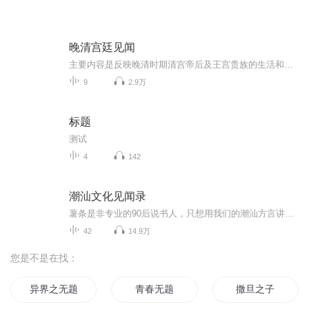
晚清宫廷见闻
主要内容是反映晚清时期清宫帝后及王宫贵族的生活和彼此矛盾斗争的情况。分为宫廷、内部矛盾、帝后礼仪、太监、王府等六部分，并有一篇附录。希望大家借此可以了解那时清宫贵族们穷奢极欲的生活方式，以及他们之间的矛盾斗争。
9
2.9万
标题
测试
4
142
潮汕文化见闻录
薯条是非专业的90后说书人，只想用我们的潮汕方言讲好我们的潮汕故事，用我们最乡土的声音，评说我们那些动人的故事，或风俗或建筑或非遗技艺，只要有心，功夫不负有心人，每个人都是文化火种，星星之火可燎原，感谢各位家己人～
42
14.9万
您是不是在找：
异界之无题
青春无题
撒旦之子