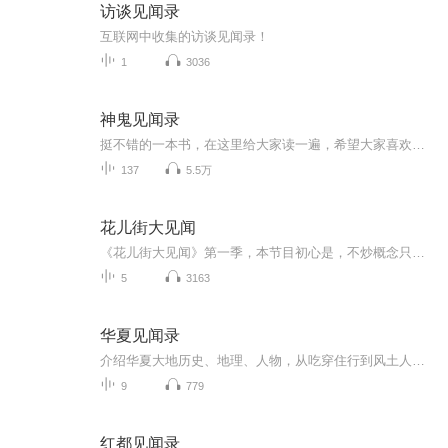
访谈见闻录
互联网中收集的访谈见闻录！
1
3036
神鬼见闻录
挺不错的一本书，在这里给大家读一遍，希望大家喜欢！谨以此书，献给那些不为众人所理解的一少数,希望大家能够了解他们生命中的欢乐与辛酸，灵魂深处的黑暗和光明。 【题记】 我们不是神，所以我们无法选择自己的出生。 我们不是神，但我们可以选择如何活着，以及如何死去。 【阅读指南——请咬文嚼字确认以下事项后，再翻阅正文】 一、以下人群禁止阅读 1．18岁以下未成年； 2．有任何程度抑郁症、忧郁症患者； 3．以各类电影和现实中的杀人...
137
5.5万
花儿街大见闻
《花儿街大见闻》第一季，本节目初心是，不炒概念只炒人。华尔街见闻的“大表姐”林默（“花儿街参考”微信公众号：zaraghost）将与形形色色，各色“鄙视链”上的金融圈新兴从业者深度对话、犀利夜谈。本季主题名为“Ta们怎么能睡得着？”，在用数字作为几...
5
3163
华夏见闻录
介绍华夏大地历史、地理、人物，从吃穿住行到风土人情等等，感受华夏文明源远流长、博大精深、震撼人心的伟大。
9
779
红都见闻录