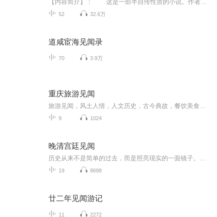
【内容简介】： 这是一部半自传性质的小说。作者主要是想通过记述自己三年的服刑经历，给所有游走在法律边缘的人一个警示，一遭入狱，终身悔恨。这部小说无关风花雪月，也不想博人眼球，只用戏谑的语言记录作者真实的监狱生活。【作者简介】： ...
52
32.6万
道咸宦海见闻录
70
3.9万
重庆旅游见闻
旅游见闻，风土人情，人文历史，古今典故，餐饮美食，自然风光，传统民居，建筑艺术
9
1024
晚清宫廷见闻
历史从来不是简单的过去，而是照亮现实的一面镜子。《晚清宫廷见闻》的价值，不仅在于保存了珍贵的历史记忆，更在于为我们理解中国近代社会的转型提供了独特的视角。透过这些宫廷生活的细节，我们看到的不仅是一个王朝的衰落，更是一个古老文明在现代化浪...
19
8698
廿二年见闻游记
11
2272