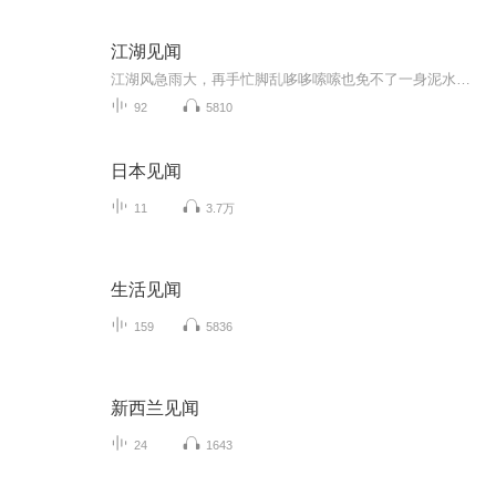
江湖见闻
江湖风急雨大，再手忙脚乱哆哆嗦嗦也免不了一身泥水，倒不如唱唱歌，跳跳舞，讲讲段子笑着往前溜达。“莫听穿林打叶声 ，何妨吟啸且徐行”。苏东坡也是这么说。
92
5810
日本见闻
11
3.7万
生活见闻
159
5836
新西兰见闻
24
1643