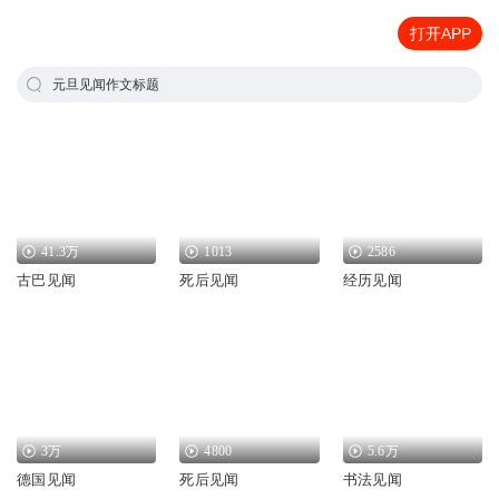
打开APP
元旦见闻作文标题
41.3万
1013
2586
古巴见闻
死后见闻
经历见闻
3万
4800
5.6万
德国见闻
死后见闻
书法见闻