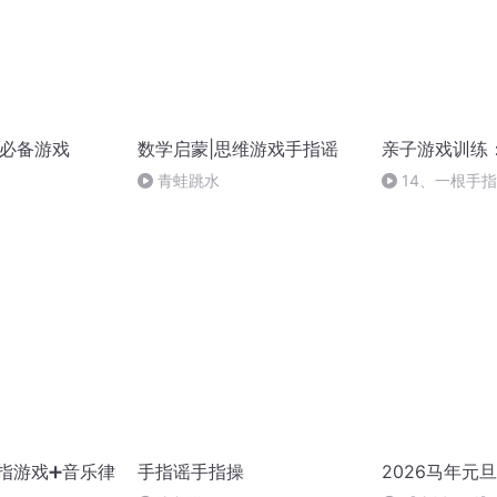
儿必备游戏
数学启蒙|思维游戏手指谣
亲子游戏训练
青蛙跳水
14、一根手
指游戏➕音乐律
手指谣手指操
2026马年元