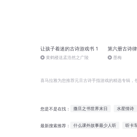
让孩子着迷的古诗游戏书 1
第六册古诗律
黄鹤楼送孟浩然之广陵
墨梅
喜马拉雅为您推荐元旦古诗手指游戏的精选专辑，
撒旦之书世界末日
水星情诗
您是不是在找：
我的魔女小诗诗
伊旦之书
什么课外故事最少人听
听卡
最新搜索推荐：
游戏攻略指北