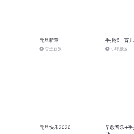
元旦新章
手指操 | 育
奋进新旅
小球搬运
元旦快乐2026
早教音乐➕手