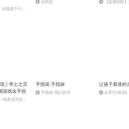
去郊游
【直播回听】
祈愿
】当我是个小
 | 率土之滨
手指谣 手指操
让孩子着迷的古
三国游戏金手指
手指谣-我们的车
从军行(其四)
下一场表演开始
完）