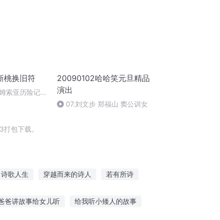
新桃换旧符
20090102哈哈笑元旦精品
演出
姆索亚历险记
07.刘文步 郑福山 窦公训女
3打包下载。
诗歌人生
穿越而来的诗人
若有所诗
诗与诗语
游戏生存指南
撒旦之子
爸爸讲故事给女儿听
给我听小矮人的故事