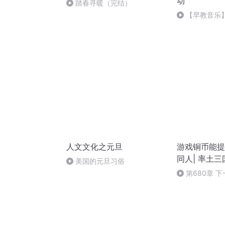
动
踏春寻暖（完结）
【早教音乐
BABY
人文文化之元旦
游戏铜币能提现
同人| 率土
美国的元旦习俗
第680章 
（三）上部（