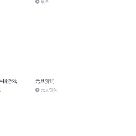
最全
手指游戏
元旦贺词
爸
元旦贺词