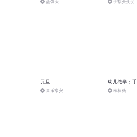
蒸馒头
手指变变变
元旦
幼儿教学：手
喜乐常安
棒棒糖