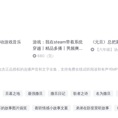
动游戏音乐
游戏：我在steam带着系统
《元旦》总把
穿越丨精品多播丨男频爽文
【六年级】汤
丨热血丨游戏丨金手指
（节选）
680（完）
包含正品授权的连播声音和文字全集，支持免费在线试听阅读和有声书MP
旦暮之地
最强撒旦
撒旦日记
歌者之诗
名为撒旦
诗仙词圣
穿越游戏的生存指南
归来是你也是诗
我的诗词
车的故事图片搞笑
夜听情感小故事文案
弟弟在卧室里听故事