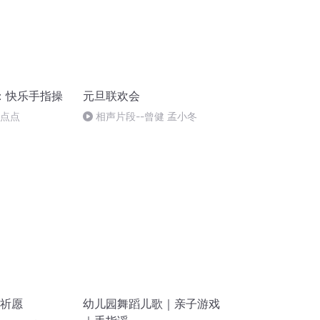
：快乐手指操
元旦联欢会
指点点
相声片段--曾健 孟小冬
旦祈愿
幼儿园舞蹈儿歌｜亲子游戏