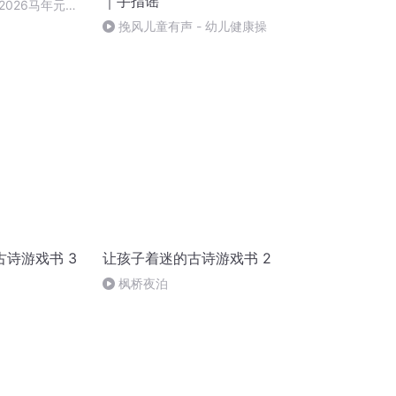
｜手指谣
2026马年元旦
挽风儿童有声 - 幼儿健康操
诗游戏书 3
让孩子着迷的古诗游戏书 2
枫桥夜泊