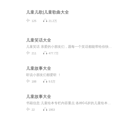
儿童儿歌|儿童歌曲大全
125
21.2万
儿童笑话大全
儿童笑话 亲爱的小朋友们，愿每一个笑话都能带给你快乐和欢笑。陪伴你走过童年的每一天。你一定要快乐哦！不开心的时候就听听笑话吧！笑一笑就开心了。开心的时候，就开怀大笑吧。
211
477.7万
儿童故事大全
听说小朋友们都爱听 ！
188
9.5万
儿童故事大全
书籍信息:儿童绘本专栏内容重点:各种0-6岁的儿童绘本读物汇总主播介绍:一个3岁半孩子的妈妈，从孩子半岁起开始跟他讲绘本，成功让孩子被故事喂大。讲故事生动有趣，能瞬间抓住孩子的专注力。推荐人群:宝妈，儿童
22
1953