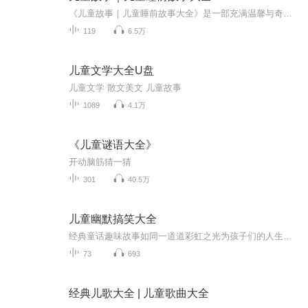
《儿童故事｜儿童睡前故事大全》是一部充满温馨与奇幻的故事集，为孩子们打造一个梦幻的入睡体验。精选了众多经典与现代的童话故事，每个故事都富有教育意义和想象力，适合不同年龄段的孩子聆听。悦耳的声音、细腻的情节描绘以及丰富的情感表达，将带领孩...
119
6.5万
儿童文学大全U盘
儿童文学 散文美文 儿童故事
1089
4.1万
《儿童谜语大全》
开动脑筋猜一猜
301
40.5万
儿童幽默搞笑大全
经典童话趣味故事如同一道道彩虹之光为孩子们的人生打上明亮的底色用知识装备大脑用故事感动心灵用国学陶质情操，用心点培养修为，让我们带着梦想飞得更高更远。欢迎来收听美味肉包子的儿童幽默搞笑大全。
73
693
经典儿歌大全 | 儿童歌曲大全