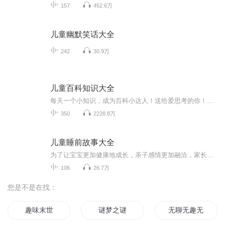
157
452.6万
儿童幽默笑话大全
242
30.9万
儿童百科知识大全
每天一个小知识，成为百科小达人！送给爱思考的你！每日更新，欢迎订阅关注，期待你的评论哦！在孩子的眼中我们父母无所不能、无所不知。总是缠着我们问这问那？为什么大象的鼻子那么长？为什么白天没有月亮和星星？为什么又是月亮圆有时月亮扁？植物的生...
350
2228.8万
儿童睡前故事大全
为了让宝宝更加健康地成长，亲子感情更加融洽，家长们可以选择适宜地开展睡前讲故事来增进与宝宝的沟通交流机会。一个好的童话故事拥有优美画面感能使宝宝精神净化、进入更高的精神境界。用浓浓的夜色与五彩缤纷的荧光粉画出一个梦，睡前童话故事中活泼俏皮、栩栩如生的动物形象让人忍俊不禁。
106
26.7万
您是不是在找：
趣味末世
谜梦之谜
无聊无趣无味无欲