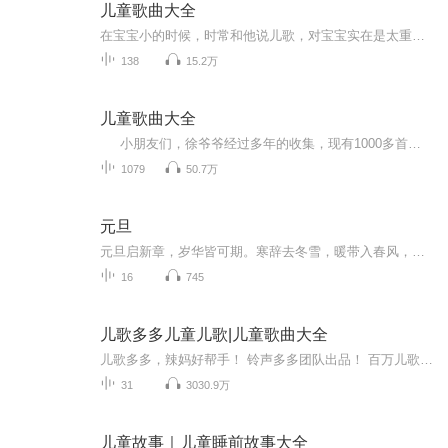
儿童歌曲大全
在宝宝小的时候，时常和他说儿歌，对宝宝实在是太重要了。首先，儿歌对宝宝和语言发展大有好处。因为儿歌琅琅上口，宝宝爱听，也容易跟着妈妈学。其次，儿歌短小精悍，便于宝宝记忆，宝宝一学就会，增强了宝宝的自信心，锻炼了宝宝的记忆力。第三，通过说儿歌，还能扩大宝宝的知识面，使宝宝学会使用形象语言，描述动物及事物特征。第四，儿歌有明显的节奏感，宝宝通过说儿歌能体会语言节奏。看看，儿歌的作用真不少吧？或许你脑中一时想不起那么多儿歌，那就和我一起，重拾儿时的记忆，和宝宝娱乐一下吧！...
138
15.2万
儿童歌曲大全
小朋友们，徐爷爷经过多年的收集，现有1000多首儿歌正在逐一上传《喜马拉雅》。这些儿歌有上世纪五六十年代、甚至更早一些的，也有本世纪新的儿歌。为了让小朋友们能听到不同版本的儿歌，同一首会出现反复播放，望小朋友们理解。另外，为了衔接更...
1079
50.7万
元旦
元旦启新章，岁华皆可期。寒辞去冬雪，暖带入春风，旧岁遗憾随烟散。愿新年有光有暖，万事顺意，岁岁胜今朝。
16
745
儿歌多多儿童儿歌|儿童歌曲大全
儿歌多多，辣妈好帮手！ 铃声多多团队出品！ 百万儿歌故事动画片！百万儿歌，故事，儿童游戏，早教，童谣，动画片，童话！ 儿歌多多，拥有百万儿歌故事资源，适合0-12岁儿童及家长使用。 精准逐字歌词，宝宝边听边学！ 提供妈妈和宝贝喜欢的胎教音乐、儿歌童谣、儿童故事、睡前童话、 唐诗三字经、作文朗诵、少儿英语、百科全书等有声读物。海量故事，天天更新； 儿歌多多，给孩子一个快乐的童年。...
31
3030.9万
儿童故事｜儿童睡前故事大全