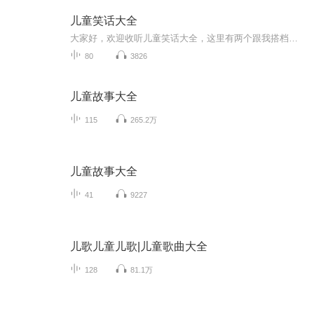
儿童笑话大全
大家好，欢迎收听儿童笑话大全，这里有两个跟我搭档的小主播，一个是王思涵，一个是王雨橙，我们几个一起录制了这个儿童笑话大全，在春节的时候和除夕的时候都有特别节目，大家注意收听哦！如果可以让你笑得屁颠屁颠的，那么就请订阅关注我吧
80
3826
儿童故事大全
115
265.2万
儿童故事大全
41
9227
儿歌儿童儿歌|儿童歌曲大全
128
81.1万