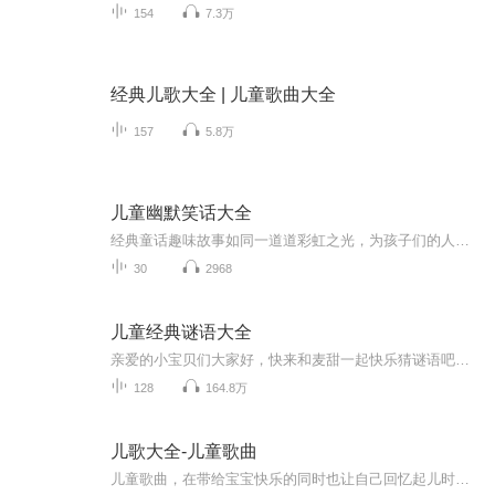
154
7.3万
经典儿歌大全 | 儿童歌曲大全
157
5.8万
儿童幽默笑话大全
经典童话趣味故事如同一道道彩虹之光，为孩子们的人生打上明亮的底色。古诗成语，国学名著如同一滴滴纯净甘露，烧惯着孩子的心田，开出一朵朵智慧之花，权威科普精彩百科，如同无穷无尽的动力之源，给孩子的梦想插上强有力的翅膀，让他们飞得更高更远，本...
30
2968
儿童经典谜语大全
亲爱的小宝贝们大家好，快来和麦甜一起快乐猜谜语吧，今天的谜语----《儿童经典谜语大全》是由辽宁少年儿童出版社和喜马拉雅联合播出。竖起小耳朵，开动小脑筋，麦甜开始说谜面啦！
128
164.8万
儿歌大全-儿童歌曲
儿童歌曲，在带给宝宝快乐的同时也让自己回忆起儿时的岁月。优美的旋律不仅是孩子们的成长伴侣，也帮助每一个成人在纷繁复杂的社会中寻找远去的童真，为心灵留一方净土。