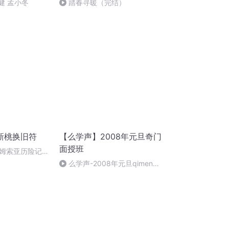
健 孟小冬
踏春寻暖（完结）
新桃换旧符
【么学声】2008年元旦奇门
面授班
姆索亚历险记
么学声-2008年元旦qimen面
授班录像-47