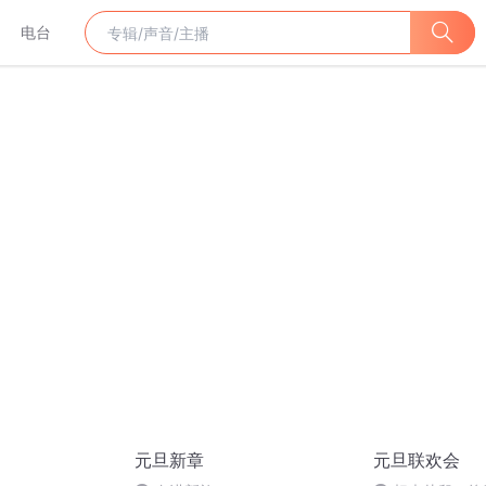
电台
元旦新章
元旦联欢会