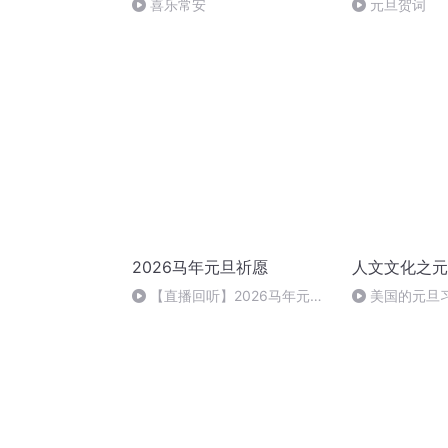
喜乐常安
元旦贺词
2026马年元旦祈愿
人文文化之元
【直播回听】2026马年元旦
美国的元旦
祈愿