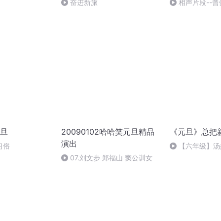
奋进新旅
相声片段--曾
旦
20090102哈哈笑元旦精品
《元旦》总把
演出
习俗
【六年级】汤
（节选）
07.刘文步 郑福山 窦公训女