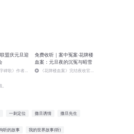
诵联盟庆元旦迎
免费收听｜案中冤案·花牌楼
会
血案：元旦夜的沉冤与昭雪
字碑歌》作者：
《花牌楼血案》完结夜收官，
案中冤案终落幕！
载。
一刺定位
撒旦诱情
撒旦先生
有全球卫星定位
双面撒旦
白色撒旦
狗听的故事
我的世界故事(听)