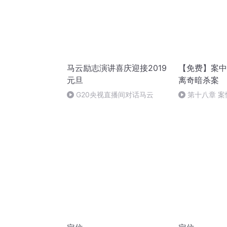
马云励志演讲喜庆迎接2019
【免费】案中
元旦
离奇暗杀案
G20央视直播间对话马云
第十八章 
（三）