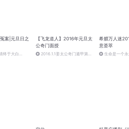
冤案|元旦日之
【飞龙道人】2016年元旦太
希腊万人迷20
公奇门面授
意荟萃
案情终于大白
2016.1.1姜太公奇门遁甲第一
生命是一个永
集
作者：顾瑞荣，