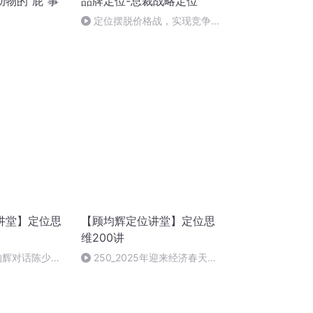
物的“屁”事
品牌定位-总裁战略定位
定位摆脱价格战，实现竞争取
胜
讲堂】定位思
【顾均辉定位讲堂】定位思
维200讲
顾均辉对话陈少
250_2025年迎来经济春天，
三种朋友！
普通人应该如何把握！