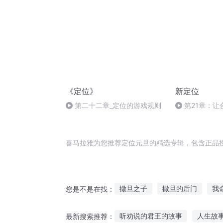
《定位》
新定位
第二十二章_定位的游戏规则
第21章：让
议
喜马拉雅为您推荐定位元旦的精选专辑，包含正品
撒旦之子
撒旦的后门
我
您是不是在找：
四旦双冰
我要定你了
名
听劝说的君王的故事
人生故
最新搜索推荐：