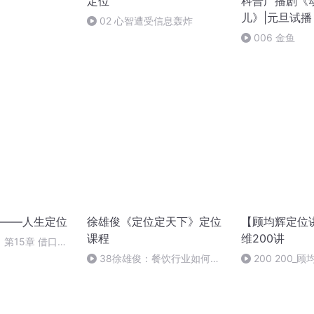
定位
科普广播剧《动
儿》|元旦试播
02 心智遭受信息轰炸
006 金鱼
——人生定位
徐雄俊《定位定天下》定位
【顾均辉定位
课程
维200讲
第15章 借口，
38徐雄俊：餐饮行业如何做
200 200_
定位？（03集）
文，人必须要交