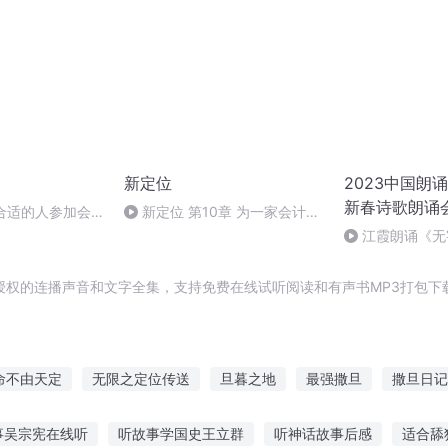
新定位
2023中国朗
新春诗歌朗诵
合适的人参加会
新定位 第10章 为一家会计师
事务所重新定位
江霞朗诵《无
静水流深
授权的连播声音和文字全集，支持免费在线试听阅读和有声书MP3打包下
命不由天定
无限之定位传送
旦暮之地
最强撒旦
撒旦日记
为撒旦
伊旦之书
我与撒旦为邻
撒旦之书世界末日
海贼我
事吴宗宪在线听
听故事学国史王立群
听神话故事后感
适合舔