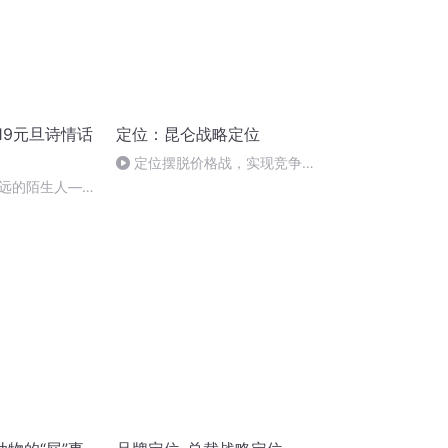
19元旦诗情话
定位：昆仑战略定位
定位摆脱价格战，实现竞争取
胜
远的陌生人——
朗读：顾瑞荣