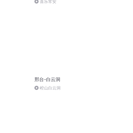
喜乐常安
邢台-白云洞
崆山白云洞