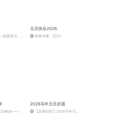
元旦快乐2026
—苗庭宽文，郭
踏春寻暖（完结）
讲
2026马年元旦祈愿
5年邢台解放——苗
【直播回听】2026马年元旦