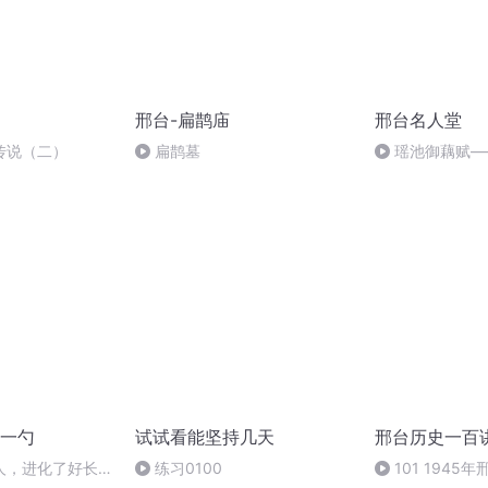
邢台-扁鹊庙
邢台名人堂
传说（二）
扁鹊墓
瑶池御藕赋—
起浩朗诵
一勺
试试看能坚持几天
邢台历史一百
人，进化了好长时
练习0100
101 194