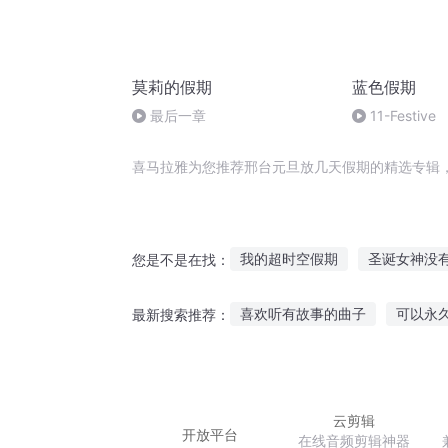
莫莉的假期
蓝色假期
最后一章
11-Festive
喜马拉雅为您推荐邢台元旦放几天假期的精选专辑
我的超时空假期
圣诞女神没
您是不是在找：
天台歌后
杀手没有假期
喜欢听有故事的曲子
可以永
最新搜索推荐：
火影世界台风传
云台剑歌
清明祭英烈听英烈故事
呆呆
真人骨头故事在线听
大班听
云剪辑
开放平台
在线音频剪辑神器