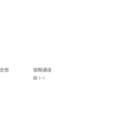
祈愿
纪念馆
假期诵读
8-6