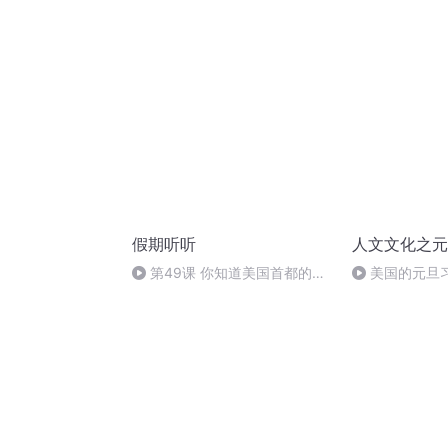
间；可是从人
简单~
假期听听
人文文化之元
第49课 你知道美国首都的名
美国的元旦
字吗？