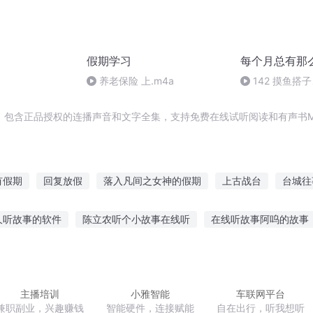
假期学习
每个月总有那
养老保险 上.m4a
142 摸鱼搭
身搭子：我身边
不到一个真朋友
，包含正品授权的连播声音和文字全集，支持免费在线试听阅读和有声书M
有假期
回复放假
落入凡间之女神的假期
上古战台
台城往
仙界斗神台
余生皆假期
影后的悠长假期
勇者的假期
三国
久听故事的软件
陈立农听个小故事在线听
在线听故事阿呜的故事
特工的假期
故事说给山鬼听
小绿狼故事在线听故事
睡眠专用故事在线听
十二生肖故事
适合男孩听的故事视频
故事听女心风
主播培训
小雅智能
车联网平台
兼职副业，兴趣赚钱
智能硬件，连接赋能
自在出行，听我想听