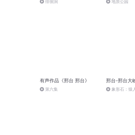
徘徊洞
地质公园
有声作品《邢台 邢台》
邢台-邢台大
第六集
象形石：猿