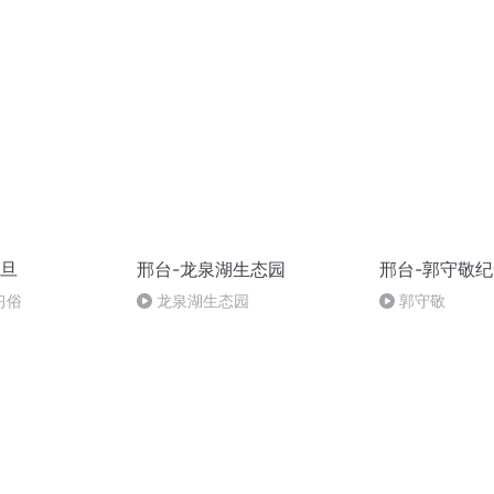
变回牲畜，可真是
庭宽
旦
邢台-龙泉湖生态园
邢台-郭守敬
习俗
龙泉湖生态园
郭守敬