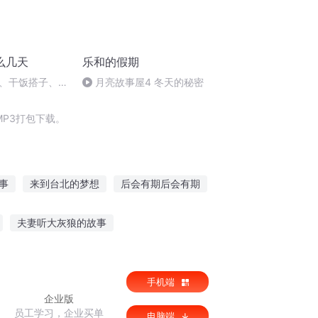
么几天
乐和的假期
子、干饭搭子、健
月亮故事屋4 冬天的秘密
全是搭子，却找
？
P3打包下载。
事
来到台北的梦想
后会有期后会有期
之云台
灵台道心
宅神的假期
夫妻听大灰狼的故事
听故事小可爱图片
音频在线听现代故事
手机端
企业版
员工学习，企业买单
电脑端