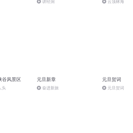
讲经洞
云顶林海
峡谷风景区
元旦新章
元旦贺词
人头
奋进新旅
元旦贺词