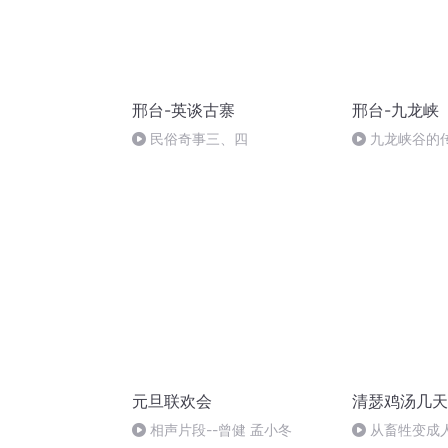
邢台-英谈古寨
邢台-九龙峡
民俗奇事三、四
九龙峡谷的
元旦联欢会
清瑟鸡汤几天
相声片段--曾健 孟小冬
从畜牲变成