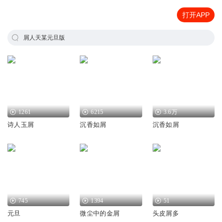
打开APP
屑人天某元旦版
1261
6215
3.6万
诗人玉屑
沉香如屑
沉香如屑
745
1394
51
元旦
微尘中的金屑
头皮屑多