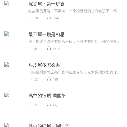
沉香屑・第一炉香
在故事的开端，葛薇龙，一个极普通的上海女孩子，站在半山里一座大住宅的走廊上，向花园里远远望去。薇龙到香港来了两年了，但是对于香港山头华贵的住宅区还是相当的生疏。这是第一次，她到姑母家里来。姑母家里的花园不过是一个长方形的草坪，四周绕着矮...
18
6947
最不屑一顾是相思
夕月知道早晚会有这么一日，只是没有想到，她的报复来的这么快，这么毒辣。 等到她和林不言察觉到的时候，已经没有回头的路了。 不过她坚信，林不言根本没有欠她的，而她也不可能欠这个女人！ 这一切都只不过是这个女人自私的借口罢了，她就是想...
34
1615
头皮屑多怎么办
《头皮屑多怎么办》喜马拉雅专辑，专为头屑烦恼的你而来！11个音频，免费10个1个付费深度解析，从日常护理到深入原因，一步步带你告别头屑困扰。免费音频涵盖10大实用技巧，付费音频更深入剖析，助你全面解决头皮屑问题。快来收听，和头屑说拜拜！告别头屑...
12
415
风中的纸屑-周国平
51
4万
风中的纸屑－周国平