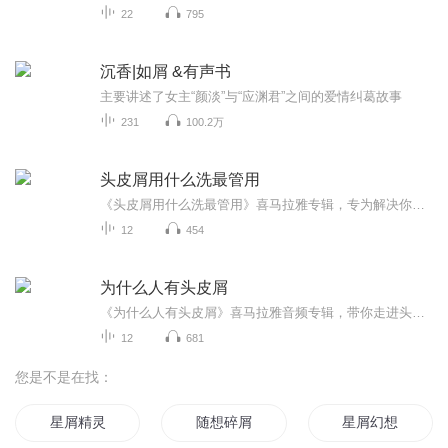
22
795
沉香|如屑 &有声书
主要讲述了女主“颜淡”与“应渊君”之间的爱情纠葛故事
231
100.2万
头皮屑用什么洗最管用
《头皮屑用什么洗最管用》喜马拉雅专辑，专为解决你的头皮屑烦恼而来！11个音频，10个免费，1个付费，全方位解析头皮屑问题。免费音频围绕“洗”字展开，标题系统，内容实用。付费音频深入剖析，结合10篇系统文章，让你告别头皮屑困扰！快来收听，让你的头...
12
454
为什么人有头皮屑
《为什么人有头皮屑》喜马拉雅音频专辑，带你走进头皮屑的奥秘！11个音频，10个免费，1个付费，让你从不同角度了解头皮屑。免费音频围绕“为什么人有头皮屑”展开，标题系统，深入浅出。付费音频《为什么人有头皮屑》深入分析，10篇系统文章，让你彻底了解...
12
681
您是不是在找：
星屑精灵
随想碎屑
星屑幻想