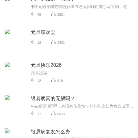
书中记录的随感都是作者在念头闪现时随手写下的，这些思想恰如风中的纸屑，落在了幸运的手上。作者以随性的心态，对命运、苦难、本能、性爱、灵魂、理想、人性、文化等，有着自己的感想，这些感想可能也是每个人面临的时候会去思考的。虽然时代变化，而这些问题也始终存在着，或者能带给读者不同的视角去看待。...
46
2524
元旦联欢会
12
2402
元旦快乐2026
元旦祝福
12
319
银屑病真的无解吗？
牛皮癣是“癣”吗，有没有传染性？好好的皮肤为啥会出现银屑病？为什么感冒后银屑病会加重？银屑病能根治吗？银屑病会遗传吗？银屑病患者怎么涂药能达到最佳的效果？银屑病，饮食上需要“忌口”吗？银屑病可以晒太阳吗？得了银屑病洗澡应该注意哪些问题？...
17
8639
银屑病复发怎么办