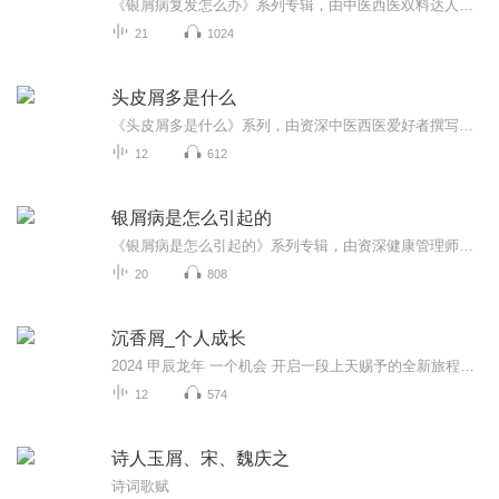
《银屑病复发怎么办》系列专辑，由中医西医双料达人执笔，专为银屑病患者量身打造。涵盖复发原因、中医调理、西医治疗、日常护理四大板块，用最直白的语言，带你轻松应对银屑病复发难题。跟着我，告别银屑病复发困扰，一起“皮”一下很开心！
21
1024
头皮屑多是什么
《头皮屑多是什么》系列，由资深中医西医爱好者撰写，带你揭秘头皮屑背后的健康秘密！从中医的气血阴阳到西医的皮肤病理，全面解析头皮屑成因，教你科学防治。健康管理师专业视角，轻松解决“头屑党”烦恼。幽默语言，轻松阅读，告别头屑困扰，从此清爽每...
12
612
银屑病是怎么引起的
《银屑病是怎么引起的》系列专辑，由资深健康管理师、医术双修高手倾力打造！深入浅出，中医西医结合，揭秘银屑病成因。从生活作息到遗传基因，全方位解析，让你告别银屑病困扰！快来解锁健康密码，轻松应对银屑病挑战！银屑病揭秘健康生活中医西医结合
20
808
沉香屑_个人成长
2024 甲辰龙年 一个机会 开启一段上天赐予的全新旅程！只要你想，什么时候开始都不晚！
12
574
诗人玉屑、宋、魏庆之
诗词歌赋