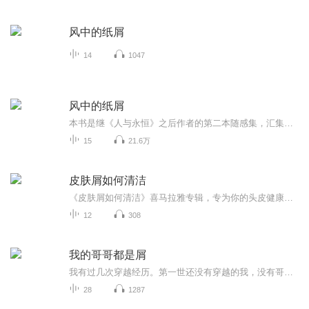
风中的纸屑
14
1047
风中的纸屑
本书是继《人与永恒》之后作者的第二本随感集，汇集了l992至2000年间所写的随感。在作者的桌上、床头、手边，总是备着一些小纸片，脑中闪过了自以为有点儿意思的念头，就赶紧记下几个字来，空闲时便据此写成连贯的句子。
15
21.6万
皮肤屑如何清洁
《皮肤屑如何清洁》喜马拉雅专辑，专为你的头皮健康而来！11期内容，10期免费解锁，教你科学去屑！从基础清洁到深层护理，一一击破头皮烦恼。还有1期付费大课，深入解析去屑秘籍，让你告别头屑，自信迎风！快来加入，让头皮清爽一整夏！头皮护理去屑攻略健...
12
308
我的哥哥都是屑
我有过几次穿越经历。第一世还没有穿越的我，没有哥哥。第二世我有两个哥哥，我的大哥拿了屠全家的剧本，只留下了我的二哥。第三世我虽然只有一个哥哥，但他很屑，他抢了汉尼拔人设，还很强，最后我也是因为他而死。于是我悟了。哥哥不是什么好玩意，都是屑。
28
1287