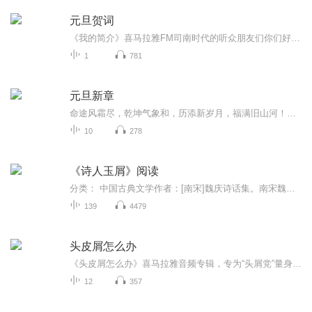
元旦贺词
《我的简介》喜马拉雅FM司南时代的听众朋友们你们好，首先非常感谢大家一直以来对司南时代的支持，为我们的进步提供宝贵的意见。马上我们将迎来2018年，在新的一年里我们会更加用心的给大家准备优秀的作品，2018我们一同进步。为了感谢大家长久以来的支持...
1
781
元旦新章
命途风霜尽，乾坤气象和，历添新岁月，福满旧山河！龙蛇交替，迎接全新的2025！
10
278
《诗人玉屑》阅读
分类： 中国古典文学作者：[南宋]魏庆诗话集。南宋魏庆之著。魏庆之，字醇甫，号菊庄，南宋建安（今福建建瓯）人。有才名而无意仕进，种菊千丛，常与诗人逸士在菊园中吟诵。有人曾赋诗赞誉他说：“种菊幽探计何早，想应苦吟被花恼。”可知他过着以种菊、...
139
4479
头皮屑怎么办
《头皮屑怎么办》喜马拉雅音频专辑，专为“头屑党”量身打造！11个音频，10个免费，1个付费，带你全面攻克头屑难题。免费音频涵盖10大主题，系统解析头皮屑成因及护理方法。付费音频《头皮屑怎么办》深入剖析，10篇专业文章，让你告别头屑困扰，自信秀出好...
12
357