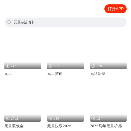
打开APP
元旦sp活动卡
745
781
278
元旦
元旦贺词
元旦新章
2402
319
52
元旦联欢会
元旦快乐2026
2026马年元旦祈愿