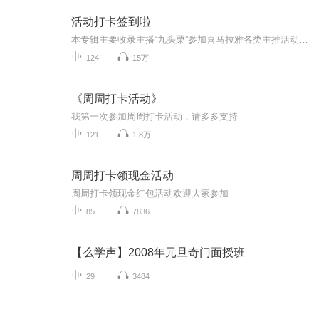
活动打卡签到啦
本专辑主要收录主播“九头栗”参加喜马拉雅各类主推活动的作品，全是原创哦～是真正发自内心的想法和观点。适合所有人听哦。喜欢的话你可以给我点赞，关注我。不赞同我的观点的话，这些活动和热点话题你也可以参与呢，我们一起分享观点呗！
124
15万
《周周打卡活动》
我第一次参加周周打卡活动，请多多支持
121
1.8万
周周打卡领现金活动
周周打卡领现金红包活动欢迎大家参加
85
7836
【么学声】2008年元旦奇门面授班
29
3484