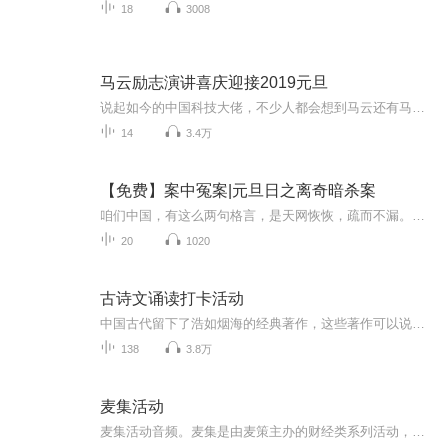
18
3008
马云励志演讲喜庆迎接2019元旦
说起如今的中国科技大佬，不少人都会想到马云还有马化腾等人。尤其是马云，关于科技这一方面也是有投资不小的。可能很多人都还将阿里巴巴和马云定位在电商上，其实阿里巴巴早就变成了一个多元化的企业了。而且，在人工智能这一方面，马云可是有不少的成就...
14
3.4万
【免费】案中冤案|元旦日之离奇暗杀案
咱们中国，有这么两句格言，是天网恢恢，疏而不漏。这两句话中，所含的意义，就是言其人要作了恶事，纵然一时侥幸，能够逃出法网，但是叶落归根，依然逃不出天网去。所谓人间私语，天闻若雷，暗室亏心，神目如电，少不得默默中有个道理，总会有报应临头的...
20
1020
古诗文诵读打卡活动
中国古代留下了浩如烟海的经典著作，这些著作可以说就是五千年文明的载体，而这些古代经典几乎都是古诗文，如果我们现在的生活有什么可资借鉴的话，我想，读古代经典无疑是一个捷径，因为古人已经积累了丰富的生活经验和精神文化，如果我们因此培养了自己...
138
3.8万
麦集活动
麦集活动音频。麦集是由麦策主办的财经类系列活动，为理财师群体分享专业财富管理和资产配置知识。本专辑为活动过后的音频，为获得更好活动体验，建议亲身参与麦集活动。最新活动动态请关注【麦策App】或关注公众号【麦策家】，ID：maicejia