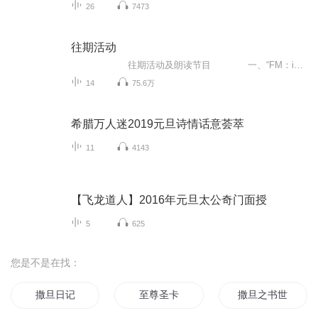
26
7473
往期活动
往期活动及朗读节目 一、“FM：i阅读”频道是首次运用新媒体模式搭建起城市小学生以及社会各界爱心人士与乡村小学生共读平台，引领城市与乡村学校的孩子们爱上阅读，为他们提供一个展示自己的“线上”...
14
75.6万
希腊万人迷2019元旦诗情话意荟萃
11
4143
【飞龙道人】2016年元旦太公奇门面授
5
625
您是不是在找：
撒旦日记
至尊圣卡
撒旦之书世界末日