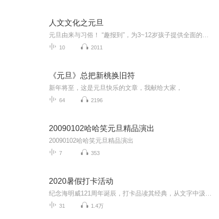
人文文化之元旦
元旦由来与习俗！ “趣报到”，为3~12岁孩子提供全面的通识知识系列课程。让孩子广泛接触通识教育，掌握更全面的天文，历史，地理，艺术，生活及科普知识。找到兴趣，快乐成长！...
10
2011
《元旦》总把新桃换旧符
新年将至，这是元旦快乐的文章，我献给大家，
64
2196
20090102哈哈笑元旦精品演出
20090102哈哈笑元旦精品演出
7
353
2020暑假打卡活动
纪念海明威121周年诞辰，打卡品读其经典，从文字中汲取力量，元气十足地面对太阳照常升起的每一天！
31
1.4万