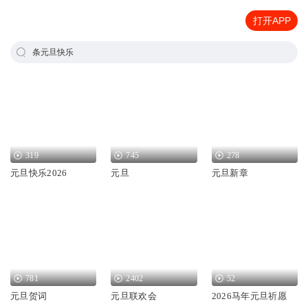
打开APP
条元旦快乐
319
745
278
元旦快乐2026
元旦
元旦新章
781
2402
52
元旦贺词
元旦联欢会
2026马年元旦祈愿