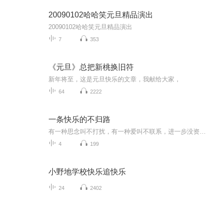
20090102哈哈笑元旦精品演出
20090102哈哈笑元旦精品演出
7
353
《元旦》总把新桃换旧符
新年将至，这是元旦快乐的文章，我献给大家，
64
2222
一条快乐的不归路
有一种思念叫不打扰，有一种爱叫不联系，进一步没资格，退一步又舍不得，原本以为是人生的过客，最后却成了心里的常客，只能放在心里的某个角落，今生无缘做你的枕边人 只能在心里陪你到老 其实我们都很好 只是时间不够凑巧 却爱你入了心 相思入了骨。再多...
4
199
小野地学校快乐追快乐
24
2402