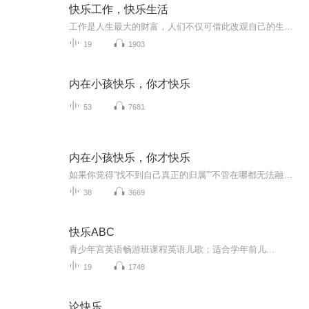
快乐工作，快乐生活
工作是人生最大的财富，人们不仅可借此改观自己的生存境况，满足心理上的各种欲望，还可以借此肯定自己的人生的价值，以及作为社会大家庭一分子的生命意义。认真选择职业，认真对待工作，成就美好生活。
19
1903
内在小孩快乐，你才快乐
53
7681
内在小孩快乐，你才快乐
如果你觉得“找不到自己真正的归属”“不管在哪都无法融入”，这本书能为你烦躁的情绪带来解决的端倪。
38
3669
快乐ABC
青少年宫英语畅游班课程英语儿歌；适合学年前儿...
19
1748
论快乐