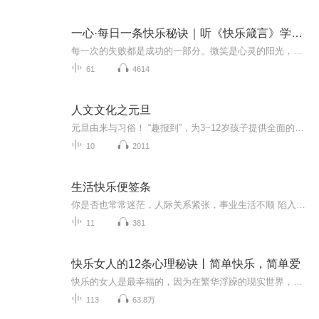
一心·每日一条快乐秘诀｜听《快乐箴言》学快乐法则
每一次的失败都是成功的一部分。微笑是心灵的阳光，让它温暖你的日子。坚持不懈，直至成功。即使是最小的行为，也能产生巨大的影响。把握当下，珍惜当下，活在当下。每一天都是一张新的画布，用你的心情来涂鸦。相信自己，你能做到的比你想象的更多。生活...
61
4614
人文文化之元旦
元旦由来与习俗！ “趣报到”，为3~12岁孩子提供全面的通识知识系列课程。让孩子广泛接触通识教育，掌握更全面的天文，历史，地理，艺术，生活及科普知识。找到兴趣，快乐成长！...
10
2011
生活快乐便签条
你是否也常常迷茫，人际关系紧张，事业生活不顺 陷入习得性无助。本书提供切实可行的小方法，让你从心态上开始，一步步改变生活！主播介绍：双一流在读大学生，人文社科专业，是自救也是爱好，，同时为以后就业积累经验。希望结识更多志同道合的人 ！节目...
11
381
快乐女人的12条心理秘诀丨简单快乐，简单爱
快乐的女人是最幸福的，因为在繁华浮躁的现实世界，她们能让自己的心归于淡泊，不会让忧愁、烦闷干扰自己的生活。快乐的女人未必拥有光彩夺目的外貌，但经过后天的学习与修炼，可以将优雅从表面过渡到内在，从而展现出升华的极致美丽。 本书《快乐女人的12...
113
63.8万