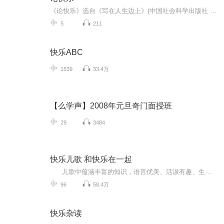
《论快乐》选自《写在人生边上》(中国社会科学出版社 1990年版)。当代学者孔庆东认为，钱钟书的散文不是简单的幽默，他的机智和讽刺既能使读者发出会心的微笑甚至大笑，更能让你在笑过之后留下深刻的印象，留下深深的思索。《人类独有的笑》选自《名家经典...
5
211
快乐ABC
1539
33.4万
【么学声】2008年元旦奇门面授班
29
3484
快乐儿歌 和快乐在一起
儿歌中蕴涵丰富的知识，语言优美、活沷有趣、生动形象，能够培养孩子良好的思想品质和生活习惯，帮助孩子学习语言、认识事物、增长知识、训练思维。儿歌语言浅显、通俗易懂、有节奏感，便于幼儿吟唱；优美的旋律、和谐的节奏、真挚的情感可以给孩子以美的享受和情感熏陶。本辑中的每首儿歌都童趣盎然、琅琅上口、易学易唱，在亲子互动中体会唱儿歌的乐趣和浓浓的亲情。让孩子在音乐的海洋里享受乐趣，在愉悦的氛围中学习知识！
96
58.4万
快乐杂读