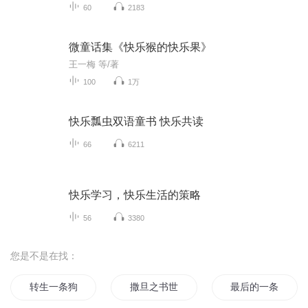
60
2183
微童话集《快乐猴的快乐果》
王一梅 等/著
100
1万
快乐瓢虫双语童书 快乐共读
66
6211
快乐学习，快乐生活的策略
56
3380
您是不是在找：
转生一条狗
撒旦之书世界末日
最后的一条龙