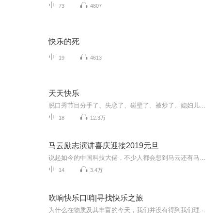
73
4807
快乐的死
19
4613
天天快乐
脱口秀节目分手了、失恋了、碰壁了、被炒了、媳妇儿劈腿了、老公出轨了、股票跌停了、发型剪毁了、钱包被偷了、手机屏碎了……如出现上述任一情况，来听听《天天快乐》吧~没有什么是笑一下过不去的~如果不行，笑两下~（直播时间可以直接语音进行互动哦~）（新浪微博：吃土豆泥吗）
18
12.3万
马云励志演讲喜庆迎接2019元旦
说起如今的中国科技大佬，不少人都会想到马云还有马化腾等人。尤其是马云，关于科技这一方面也是有投资不小的。可能很多人都还将阿里巴巴和马云定位在电商上，其实阿里巴巴早就变成了一个多元化的企业了。而且，在人工智能这一方面，马云可是有不少的成就...
14
3.4万
吹响快乐口哨|寻找快乐之旅
为什么在物质及其丰富的今天，我们并没有得到我们理想的生活？在这样一个竞争激烈、物欲横流的社会里，很多人以为自己没有钱所以才不快乐，殊不知，金钱并不等于幸福。恰恰相反，许多有钱人，为维持自己的体面生活，需要不断努力工作，没了时间，没有与家...