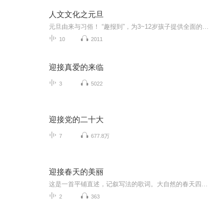
人文文化之元旦
元旦由来与习俗！ “趣报到”，为3~12岁孩子提供全面的通识知识系列课程。让孩子广泛接触通识教育，掌握更全面的天文，历史，地理，艺术，生活及科普知识。找到兴趣，快乐成长！...
10
2011
迎接真爱的来临
3
5022
迎接党的二十大
7
677.8万
迎接春天的美丽
这是一首平铺直述，记叙写法的歌词。大自然的春天四季更迭。人们心中的春天希冀永驻。春天代表希望，春天是新的生命的开始。万众一心抗击新冠肺炎疫情，夺取战 “疫” 的胜利，迎接春天的美丽。...
2
363