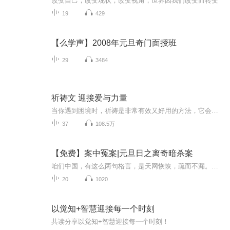
改变自己，改变现状，改变视角，世界因我们改变而转变
19
429
【么学声】2008年元旦奇门面授班
29
3484
祈祷文 迎接爱与力量
当你遇到困境时，祈祷是非常有效又好用的方法，它会唤醒你的爱和内在力量！祈祷不是向外寻求协助，祈祷是为了改变我们的心。当你的心改变了，你的爱自然涌出，成为你真正的力量。通过祈祷你可以真正的做自己，做自己并不是为所欲为，真正做自己，是感受到内在的平安和幸福。每天的祈祷可以让自己真的和自己在一起。所谓的和自己在一起是活出圆满真实的自己。感受到内心的和谐与宁静。每天用你温暖和真诚的心来祈祷吧。你全身的细胞会得到滋养，活化，和唤醒。
37
108.5万
【免费】案中冤案|元旦日之离奇暗杀案
咱们中国，有这么两句格言，是天网恢恢，疏而不漏。这两句话中，所含的意义，就是言其人要作了恶事，纵然一时侥幸，能够逃出法网，但是叶落归根，依然逃不出天网去。所谓人间私语，天闻若雷，暗室亏心，神目如电，少不得默默中有个道理，总会有报应临头的...
20
1020
以觉知+智慧迎接每一个时刻
共读分享以觉知+智慧迎接每一个时刻！