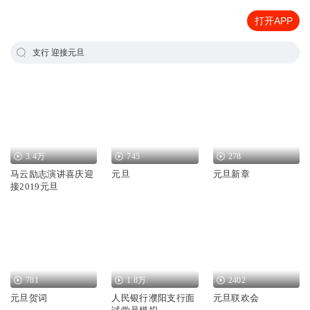
打开APP
支行 迎接元旦
3.4万
745
278
马云励志演讲喜庆迎
元旦
元旦新章
接2019元旦
781
1.8万
2402
元旦贺词
人民银行濮阳支行面
元旦联欢会