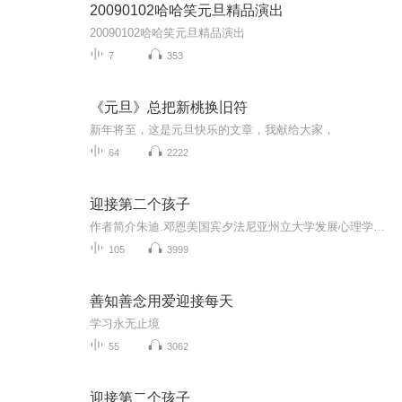
20090102哈哈笑元旦精品演出
20090102哈哈笑元旦精品演出
7
353
《元旦》总把新桃换旧符
新年将至，这是元旦快乐的文章，我献给大家，
64
2222
迎接第二个孩子
作者简介朱迪.邓恩美国宾夕法尼亚州立大学发展心理学教授，开创了用自然观察的方法进行儿童亲缘关系纵向研究的先河，并因此获得美国心理学会斯坦利·霍尔奖、美国儿童发展研究学会儿童发展杰出科学贡献奖、古根海姆学者奖。曾在英国剑桥大学和伦敦国王学院...
105
3999
善知善念用爱迎接每天
学习永无止境
55
3062
迎接第二个孩子