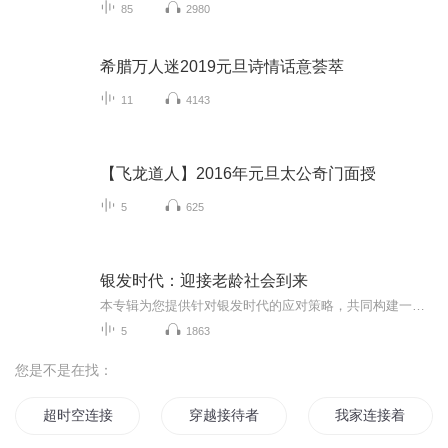
85
2980
希腊万人迷2019元旦诗情话意荟萃
11
4143
【飞龙道人】2016年元旦太公奇门面授
5
625
银发时代：迎接老龄社会到来
本专辑为您提供针对银发时代的应对策略，共同构建一个包容、健康、充满活力的老年生活新篇章。在这里，我们不仅关注老年人的物质需求，更注重他们的精神世界，让晚年成为每个人期待的美好时光。
5
1863
您是不是在找：
超时空连接
穿越接待者
我家连接着异界