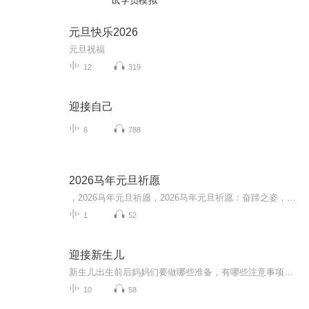
试学员模拟
元旦快乐2026
元旦祝福
12
319
迎接自己
6
788
2026马年元旦祈愿
，2026马年元旦祈愿，2026马年元旦祈愿：奋蹄之姿，赴时代之约我祈愿，2026年的中国 山河锦绣，繁荣昌盛。我祈愿，2026年的每个奋斗者，都能策马扬鞭，不负韶华。我祈愿，2026年的情感世界，温暖纯粹 情谊绵长。我祈愿，，2026年的我们，心怀热爱，向阳而...
1
52
迎接新生儿
新生儿出生前后妈妈们要做哪些准备，有哪些注意事项和常见问题，包括：1. 母乳喂养的准备2. 分娩方式对母乳喂养的影响3. 让母乳喂养顺利开始4. 如何判断奶量足够5. 如何解读生长曲线6. 产后营养7. 常见生理现象
10
58