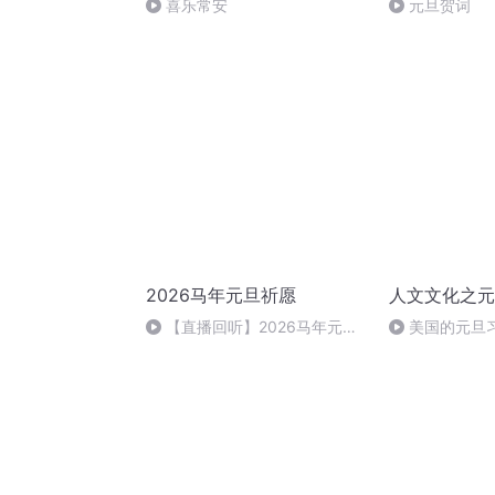
喜乐常安
元旦贺词
2026马年元旦祈愿
人文文化之元
【直播回听】2026马年元旦
美国的元旦
祈愿