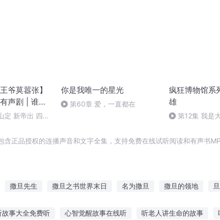
王爷莫嚣张】
你是我唯一的星光
疯狂博物馆系
声剧 | 谁是
雄
第60章 爱，一直都在
为心头朱砂
江山定 新帝出 四海
第12集 我是
，包含正品授权的连播声音和文字全集，支持免费在线试听阅读和有声书M
撒旦先生
撒旦之书世界末日
名为撒旦
撒旦的领地
旦
魔王撒旦的旅程
最强撒旦
撒旦之子
混沌魔神撒旦
四
听故事大全免费听
心智觉醒故事在线听
听老人讲生命的故事