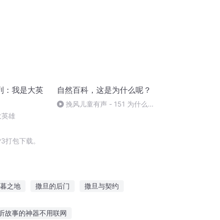
列：我是大英
自然百科，这是为什么呢？
挽风儿童有声 - 151 为什么会
发生地震
大英雄
P3打包下载。
暮之地
撒旦的后门
撒旦与契约
旦双冰
撒旦日记
双面撒旦
听故事的神器不用联网