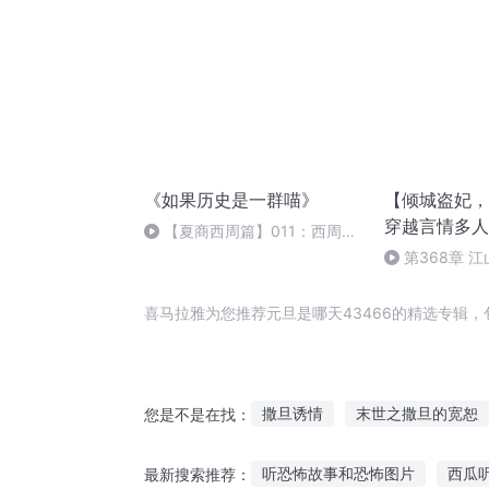
《如果历史是一群喵》
【倾城盗妃，
穿越言情多人有
【夏商西周篇】011：西周灭
执棋之手，谁
商
第368章 
平（完）
喜马拉雅为您推荐元旦是哪天43466的精选专辑
撒旦诱情
末世之撒旦的宽恕
您是不是在找：
我和撒旦铁哥们儿
白色撒旦
听恐怖故事和恐怖图片
西瓜
最新搜索推荐：