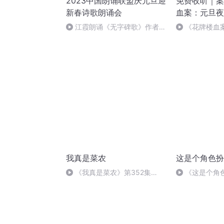
2023中国朗诵联盟庆元旦迎
免费收听｜案
新春诗歌朗诵会
血案：元旦夜
江霞朗诵《无字碑歌》作者：
《花牌楼血
静水流深
案中冤案终落
我真是菜农
这是个角色扮
《我真是菜农》第352集
《这是个角
（完）
0584集（完）