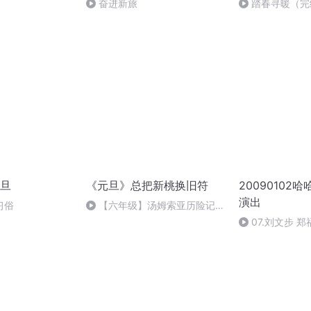
奋进新旅
踏春寻暖（完
旦
《元旦》总把新桃换旧符
20090102
演出
习俗
【六年级】汤姆索亚历险记
（节选）
07.刘文步 