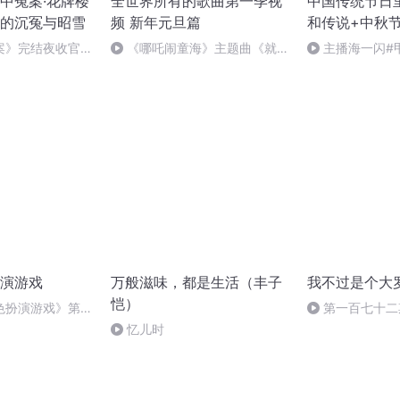
中冤案·花牌楼
全世界所有的歌曲第一季视
中国传统节日
的沉冤与昭雪
频 新年元旦篇
和传说+中秋
案》完结夜收官，
《哪吒闹童海》主题曲《就是
主播海一闪#
幕！
哪吒》
做好防护+热词
演游戏
万般滋味，都是生活（丰子
我不过是个大
恺）
色扮演游戏》第
第一百七十二
忆儿时