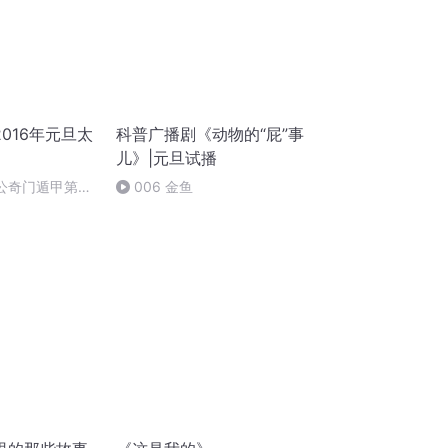
016年元旦太
科普广播剧《动物的“屁”事
儿》|元旦试播
姜太公奇门遁甲第一
006 金鱼