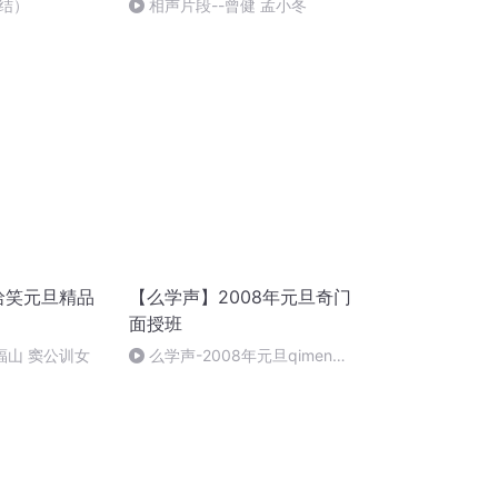
结）
相声片段--曾健 孟小冬
哈哈笑元旦精品
【么学声】2008年元旦奇门
面授班
郑福山 窦公训女
么学声-2008年元旦qimen面
授班录像-47