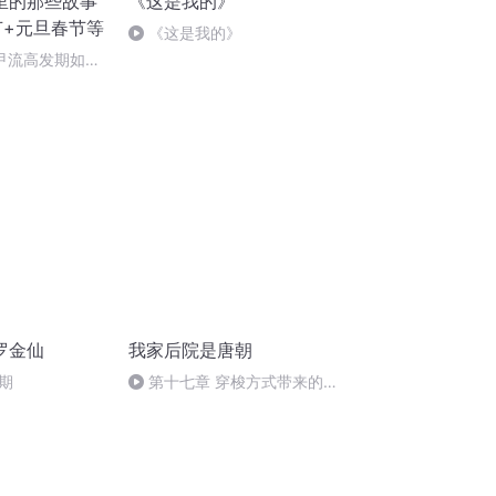
里的那些故事
《这是我的》
节+元旦春节等
《这是我的》
甲流高发期如何
+奥司他韦
罗金仙
我家后院是唐朝
期
第十七章 穿梭方式带来的变
革