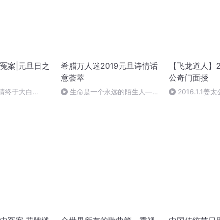
冤案|元旦日之
希腊万人迷2019元旦诗情话
【飞龙道人】2
意荟萃
公奇门面授
案情终于大白
生命是一个永远的陌生人——
2016.1.1
作者：顾瑞荣，朗读：顾瑞荣
集