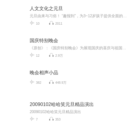
人文文化之元旦
元旦由来与习俗！ “趣报到”，为3~12岁孩子提供全面的通识知识系列课程。让孩子广泛接触通识教育，掌握更全面的天文，历史，地理，艺术，生活及科普知识。找到兴趣，快乐成长！...
10
2011
国庆特别晚会
《原创》：《国庆特别晚会》为展现国庆的喜庆与祖国的深情我将以具体的场景切入从清晨升旗的庄严到街头巷尾的欢庆到历史与当下的交融，用优美的笔触传递对祖国的热爱与自豪！用诗歌和情感美文形式，歌颂祖国的繁荣富强，祝人民幸福安康！
12
2.9万
晚会相声小品
382
448.9万
20090102哈哈笑元旦精品演出
20090102哈哈笑元旦精品演出
7
353