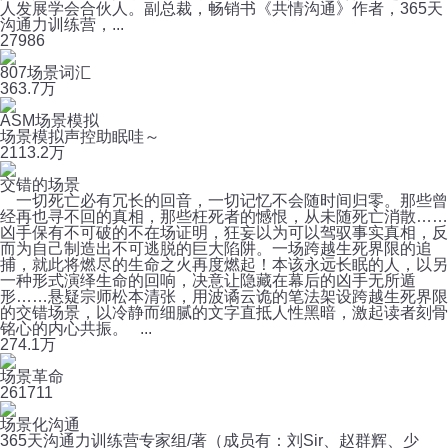
人发展学会合伙人。副总裁，畅销书《共情沟通》作者，365天
沟通力训练营，...
27
986
807场景词汇
36
3.7万
ASM场景模拟
场景模拟声控助眠哇～
21
13.2万
交错的场景
一切死亡必有冗长的回音，一切记忆不会随时间归零。那些曾
经再也寻不回的真相，那些枉死者的憾恨，从未随死亡消散……
凶手保有不可破的不在场证明，狂妄以为可以驾驭事实真相，反
而为自己制造出不可逃脱的巨大陷阱。一场跨越生死界限的追
捕，就此将燃尽的生命之火再度燃起！本该永远长眠的人，以另
一种形式演绎生命的回响，决意让隐藏在幕后的凶手无所遁
形……悬疑宗师松本清张，用波谲云诡的笔法架设跨越生死界限
的交错场景，以冷静而细腻的文字直抵人性黑暗，激起读者刻骨
铭心的内心共振。 ...
27
4.1万
场景革命
26
1711
场景化沟通
365天沟通力训练营专家组/著（成员有：刘Sir、赵群辉、少