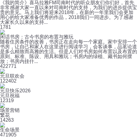
《我的简介》喜马拉雅FM司南时代的听众朋友们你们好，首先
非常感谢大家一直以来对司南时代的支持，为我们的进步提供宝
贵的意见。马上我们将迎来2018年，在新的一年里我们会更加
用心的给大家准备优秀的作品，2018我们一同进步。为了感谢
大家长久以来的支持...
1
781
闲话书房：古今书房的布置与雅玩
随着住房条件的改善，书房正在走向每一个家庭。家中安排一个
书房，让自己和家人在这里进行阅读学习，会客谈事，品茗论道
是多么精致而高雅的生活。但是人们对书房如何布置以及布置的
原则、标准、陈设、用具和雅玩；书房内的绿植、藏书如何摆
放；书房内挂什...
42
2771
元旦联欢会
12
2402
元旦快乐2026
元旦祝福
12
319
场景营销
繁花
14
263
生命场景
47
1905