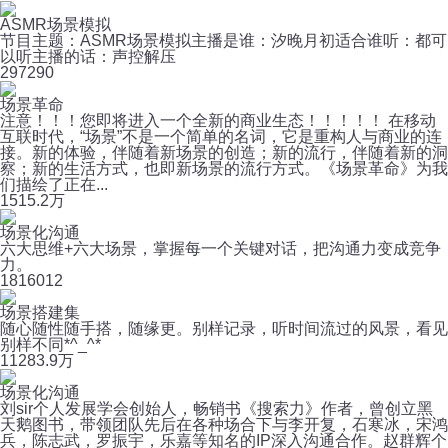
ASMR场景模拟
节目主题：ASMR场景模拟主播是谁：汐晚月初适合谁听：都可
以听主播的话：声控解压
29
7290
场景革命
注意！！！您即将进入一个全新的商业生态！！！！！ 在移动
互联时代，“场景”不是一个简单的名词，它是重构人与商业的连
接。新的体验，伴随着新场景的创造；新的流行，伴随着新的洞
察；新的生活方式，也即新场景的流行方式。《场景革命》为我
们描绘了正在...
15
15.2万
场景化沟通
六大思维+六大场景，掌握每一个关键对话，把沟通力变成竞争
力。
181
6012
场景搭建集
随心随性随手搭，随缘更。别样记录，听时间流过的风景，看见
别样不同*^_^*
1128
3.9万
场景化沟通
刘sir个人发展学会创始人，畅销书《搜索力》作者，曾创立黑
天鹅图书，带领团队先后在各种场合下与李开复，石寒冰，宋鸿
兵，陈志武，罗振宇，乐嘉等知名的IP深入沟通合作。赵群辉个