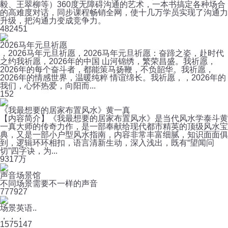
毅、王翠柳等）360度无障碍沟通的艺术，一本书搞定各种场合
的高难度对话，同步课程畅销全网，使十几万学员实现了沟通力
升级，把沟通力变成竞争力。
48
2451
2026马年元旦祈愿
，2026马年元旦祈愿，2026马年元旦祈愿：奋蹄之姿，赴时代
之约我祈愿，2026年的中国 山河锦绣，繁荣昌盛。我祈愿，
2026年的每个奋斗者，都能策马扬鞭，不负韶华。我祈愿，
2026年的情感世界，温暖纯粹 情谊绵长。我祈愿，，2026年的
我们，心怀热爱，向阳而...
1
52
《我最想要的居家布置风水》黄一真
【内容简介】《我最想要的居家布置风水》是当代风水学泰斗黄
一真大师的传奇力作，是一部奉献给现代都市精英的顶级风水宝
典，又是一部小户型风水指南，内容非常丰富细腻，知识面面俱
到，逻辑环环相扣，语言清新生动，深入浅出，既有“望闻问
切”四字诀，为...
93
17万
声音场景馆
不同场景需要不一样的声音
77
7927
场景英语..
，，，
157
5147