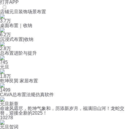
打开APP
店铺元旦装饰场景布置
3.7万
桌面布置｜收纳
6.2万
沉浸式布置|收纳
2.8万
总布置进阶与提升
745
元旦
1.8万
乾坤艮巽 家居布置
1499
CAVA总布置法规仿真软件
元旦新章
命途风霜尽，乾坤气象和，历添新岁月，福满旧山河！龙蛇交
替，迎接全新的2025！
10
278
元旦贺词