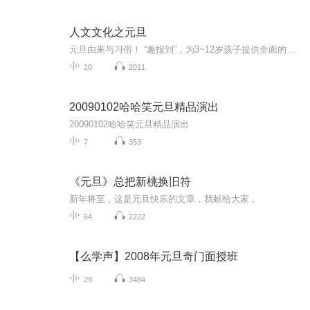
人文文化之元旦
元旦由来与习俗！ “趣报到”，为3~12岁孩子提供全面的通识知识系列课程。让孩子广泛接触通识教育，掌握更全面的天文，历史，地理，艺术，生活及科普知识。找到兴趣，快乐成长！...
10
2011
20090102哈哈笑元旦精品演出
20090102哈哈笑元旦精品演出
7
353
《元旦》总把新桃换旧符
新年将至，这是元旦快乐的文章，我献给大家，
64
2222
【么学声】2008年元旦奇门面授班
29
3484