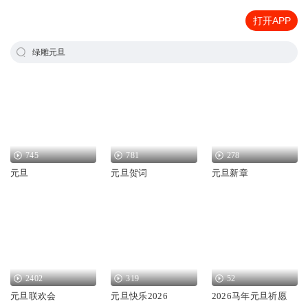
打开APP
绿雕元旦
745
781
278
元旦
元旦贺词
元旦新章
2402
319
52
元旦联欢会
元旦快乐2026
2026马年元旦祈愿