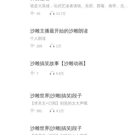
谁是大英雄，论武艺读者请猜。东邪、西毒、南帝、北丐、中神通。一阳指，蛤蟆功！
43
13.7万
沙雕主播最开始的沙雕朗读
个人朗读
169
1万
沙雕搞笑故事【沙雕动画】
7
5.8万
沙雕世界|沙雕|搞笑|段子
【求关主+订阅】别笑的太大声哦
381
4.1万
沙雕世界|沙雕|搞笑|段子