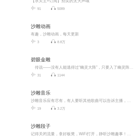
【求关主+订阅】别笑的太大声哦
91
5089
沙雕动画
有趣，沙雕动画，每天更新
3
8.8万
碧眼金雕
传说——没有人能逃得过“幽灵大阵”，只要入了幽灵阵更无生还。幽灵大帝与儿子斧、剑、枪三种绝学，夺魂撮魄、鬼神莫测，霸道之极。恐怕天下只有天龙大帝的御剑神技可与之抗衡。 “二帝三君外，更有迥天客、奇王双星后、三岛四神通”。似歌非歌，原...
31
1144
沙雕音乐
沙雕音乐应有尽有，有人要听其他歌曲可以告诉主播，主播会帮找，找到就会录进来，但要是审核过不去主播没办法，欢迎大家订阅!目标:播放破一万!
19
3.2万
沙雕段子
记得关闭流量，拿好板凳，WiFi打开，静听沙雕趣事！！！感觉主播故事不错的有喜币的可以点击主播头像，点击头像下边那个打赏可以稍微打赏一下，主播也有信心继续的努力更新别的故事作品