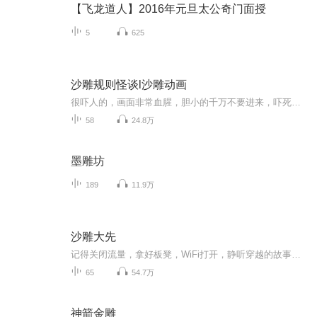
【飞龙道人】2016年元旦太公奇门面授
5
625
沙雕规则怪谈l沙雕动画
很吓人的，画面非常血腥，胆小的千万不要进来，吓死了作者可不负责。(记得给我多多投票)
58
24.8万
墨雕坊
189
11.9万
沙雕大先
记得关闭流量，拿好板凳，WiFi打开，静听穿越的故事！！！感觉不错就多多支持主播吧！！！点点赞，发表评论，你们的支持是我最大的动力！
65
54.7万
神箭金雕