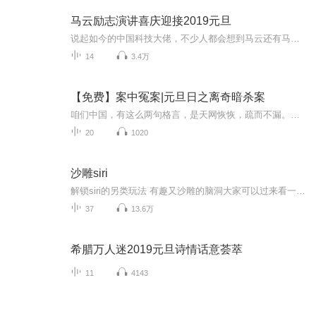
马云励志演讲喜庆迎接2019元旦
说起如今的中国科技大佬，不少人都会想到马云还有马化腾等人。尤其是马云，关于科技这一方面也是有投资不小的。可能很多人都还将阿里巴巴和马云定位在电商上，其实阿里巴巴早就变成了一个多元化的企业了。而且，在人工智能这一方面，马云可是有不少的成就...
14
3.4万
【免费】案中冤案|元旦日之离奇暗杀案
咱们中国，有这么两句格言，是天网恢恢，疏而不漏。这两句话中，所含的意义，就是言其人要作了恶事，纵然一时侥幸，能够逃出法网，但是叶落归根，依然逃不出天网去。所谓人间私语，天闻若雷，暗室亏心，神目如电，少不得默默中有个道理，总会有报应临头的...
20
1020
沙雕siri
解锁siri的另类玩法 有趣又沙雕的脑洞大家可以过来看一看 乐呵乐呵 快乐生活！
37
13.6万
希腊万人迷2019元旦诗情话意荟萃
11
4143