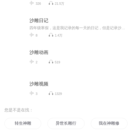
326
21.5万
沙雕日记
四年级寒假，这是我记录的每一天的日记，但是记录沙雕的天
8
1.4万
沙雕动画
2
519
沙雕视频
3
1329
您是不是在找：
转生神雕
异世长雕行
我在神雕修仙