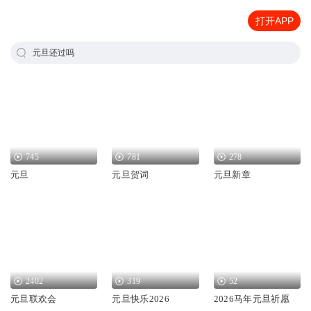
打开APP
元旦还过吗
745
781
278
元旦
元旦贺词
元旦新章
2402
319
52
元旦联欢会
元旦快乐2026
2026马年元旦祈愿