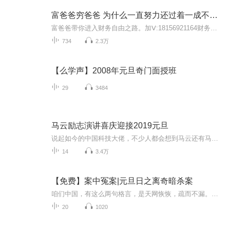
富爸爸穷爸爸 为什么一直努力还过着一成不变的生活
富爸爸带你进入财务自由之路。加Ⅴ:18156921164财务自由，简单的说就四个字，有钱有闲，再扩展一下，就是可以做自己想做的大部分的事，以及可以不做自己不想做的任何事。而我们系统对财务自由的真正的诠释是:除了有钱有闲，我们还要拥有一种永远充满欢乐和...
734
2.3万
【么学声】2008年元旦奇门面授班
29
3484
马云励志演讲喜庆迎接2019元旦
说起如今的中国科技大佬，不少人都会想到马云还有马化腾等人。尤其是马云，关于科技这一方面也是有投资不小的。可能很多人都还将阿里巴巴和马云定位在电商上，其实阿里巴巴早就变成了一个多元化的企业了。而且，在人工智能这一方面，马云可是有不少的成就...
14
3.4万
【免费】案中冤案|元旦日之离奇暗杀案
咱们中国，有这么两句格言，是天网恢恢，疏而不漏。这两句话中，所含的意义，就是言其人要作了恶事，纵然一时侥幸，能够逃出法网，但是叶落归根，依然逃不出天网去。所谓人间私语，天闻若雷，暗室亏心，神目如电，少不得默默中有个道理，总会有报应临头的...
20
1020