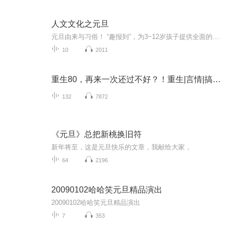
人文文化之元旦
元旦由来与习俗！ “趣报到”，为3~12岁孩子提供全面的通识知识系列课程。让孩子广泛接触通识教育，掌握更全面的天文，历史，地理，艺术，生活及科普知识。找到兴趣，快乐成长！...
10
2011
重生80，再来一次还过不好？！重生|言情|搞事业
132
7872
《元旦》总把新桃换旧符
新年将至，这是元旦快乐的文章，我献给大家，
64
2196
20090102哈哈笑元旦精品演出
20090102哈哈笑元旦精品演出
7
353