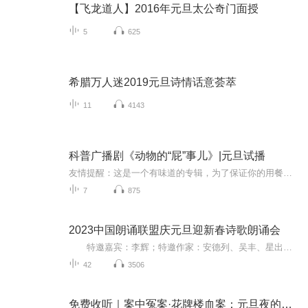
【飞龙道人】2016年元旦太公奇门面授
5
625
希腊万人迷2019元旦诗情话意荟萃
11
4143
科普广播剧《动物的“屁”事儿》|元旦试播
友情提醒：这是一个有味道的专辑，为了保证你的用餐心情，请不要在进食时收听！《动物的“屁”事儿》 作者: [美] 尼克·卡鲁索 ／ [英] 达尼·拉巴奥蒂 著， [美] 伊桑·科贾克 绘图，王佩、王双语 译猫会放屁，它们的屁臭得很。章鱼虽然不放屁，但可...
7
875
2023中国朗诵联盟庆元旦迎新春诗歌朗诵会
特邀嘉宾：李辉；特邀作家：安德列、吴丰、星出而作、静水流深；总策划：凤雏生；总监制：静心；总导演：化虹；执行总监：莺子；主持人：静心、化虹
42
3506
免费收听｜案中冤案·花牌楼血案：元旦夜的沉冤与昭雪