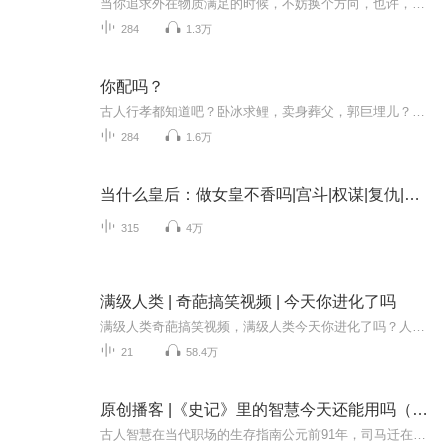
当你追求外在物质满足的时候，不妨换个方向，也许，幸福就你离你不远处～节目主题：寻找幸福适合人群：为生活而奔波劳累的你，我，他～主播介绍：希望大家能够互帮互助，而不是像西方那样互害互咬～
284
1.3万
你配吗？
古人行孝都知道吧？卧冰求鲤，卖身葬父，郭巨埋儿？等等这些都是愚孝不值得我们学习，而我们要学的是行孝理性化的基础，现代化的背景！
284
1.6万
当什么皇后：做女皇不香吗|宫斗|权谋|复仇|逆袭
315
4万
满级人类 | 奇葩搞笑视频 | 今天你进化了吗
满级人类奇葩搞笑视频，满级人类今天你进化了吗？人类进化又不带上我。。。满级人类荒野求生，原来还可以这样玩那些破解版的荒野求生
21
58.4万
原创播客 |《史记》里的智慧今天还能用吗（热门）
古人智慧在当代职场的生存指南公元前91年，司马迁在长安的陋室里写完《史记》最后一个字时，绝对想不到，两千多年后，他笔下的王侯将相、贩夫走卒，会以一种魔幻的方式，重新投胎到北上广深的写字楼里。当我们在晨会PPT里讨论“战略布局”时，蔺相如正在茶...