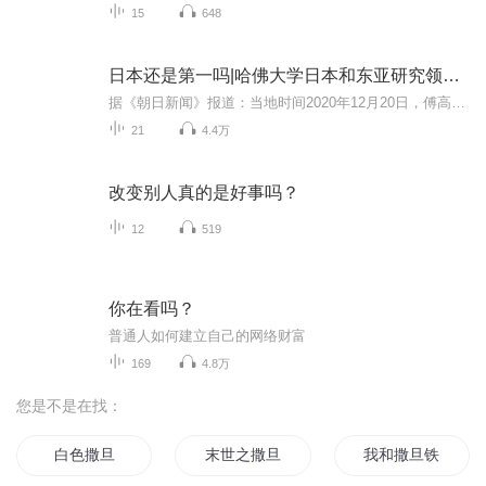
15
648
日本还是第一吗|哈佛大学日本和东亚研究领域权威教授傅高义作品
据《朝日新闻》报道：当地时间2020年12月20日，傅高义（Ezra F. Vogel）在马萨诸塞州剑桥的一家医院去世，享年90岁。沉重哀悼傅高义教授，一起聆听先生智慧，12.31号之前全本免费听。在这本八九万字的书里，傅高义以回应其名作《日本第一》在学界和社会层...
21
4.4万
改变别人真的是好事吗？
12
519
你在看吗？
普通人如何建立自己的网络财富
169
4.8万
您是不是在找：
白色撒旦
末世之撒旦的宽恕
我和撒旦铁哥们儿