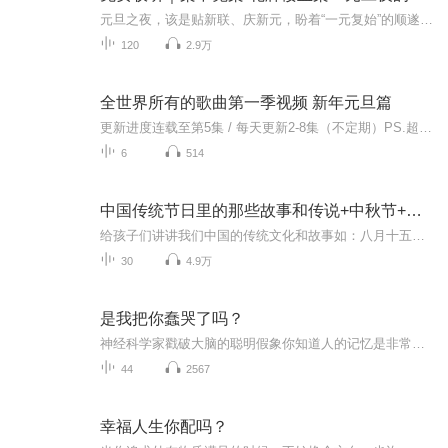
元旦之夜，该是贴新联、庆新元，盼着“一元复始”的顺遂时刻。南京花牌楼自古繁华，红灯笼映着沿街商铺，爆竹声里裹着市井欢腾，本是辞旧迎新的太平夜。金陵城的元旦，本该是张灯结彩、人声鼎沸，可偏有鲜血溅碎年光，无名尸横亘街头，惊破了两江总督治下...
120
2.9万
全世界所有的歌曲第一季视频 新年元旦篇
更新进度连载至第5集 / 每天更新2-8集（不定期）PS.超级无敌好听！作者的话动感！动感！一起动感！订阅专辑就一起动感！动感！动感！动感！动感！副标题动感-歌曲的旅程计划只会出超好听的歌曲！永远出新的歌曲，很好听的歌曲让你们听的过瘾，把你听的兴奋...
6
514
中国传统节日里的那些故事和传说+中秋节+元旦春节等
给孩子们讲讲我们中国的传统文化和故事如：八月十五的由来中秋节的来历八月十五中秋节的各种风俗习惯传说故事各地的风俗习惯随着时节的变化，我们来讲每个节气及假期的有趣故事
30
4.9万
是我把你蠢哭了吗？
神经科学家戳破大脑的聪明假象你知道人的记忆是非常以自我为中心吗？你相信压力会让我们在执行任务时有更好的表现吗？
44
2567
幸福人生你配吗？