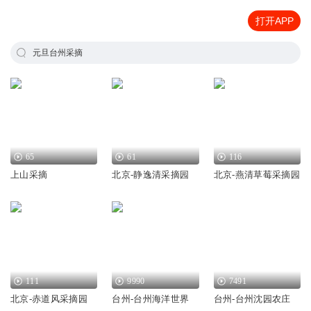
打开APP
元旦台州采摘
65
61
116
上山采摘
北京-静逸清采摘园
北京-燕清草莓采摘园
111
9990
7491
北京-赤道风采摘园
台州-台州海洋世界
台州-台州沈园农庄