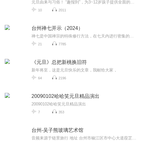
元旦由来与习俗！ “趣报到”，为3~12岁孩子提供全面的通识知识系列课程。让孩子广泛接触通识教育，掌握更全面的天文，历史，地理，艺术，生活及科普知识。找到兴趣，快乐成长！...
10
2011
台州禅七开示（2024）
禅七是中国禅宗的特殊修行方法，在七天内进行密集的修行，也称作打禅七。修行者在此七日内，不能离开道场处理个人事务，必须遵守禅堂规矩，配合禅堂作息，专心修行，以七日为限期，严格坐禅修行，克期取证。十方同聚会，个个学无为；此是选佛场，心空及第归。
21
7785
《元旦》总把新桃换旧符
新年将至，这是元旦快乐的文章，我献给大家，
64
2196
20090102哈哈笑元旦精品演出
20090102哈哈笑元旦精品演出
7
353
台州-吴子熊玻璃艺术馆
音频来源于链景旅行 地址 台州市椒江区市中心大道葭芷泾文化长廊中段 票价描述 30 开放时间 全天 乘车信息 椒江区内乘坐出租车前往