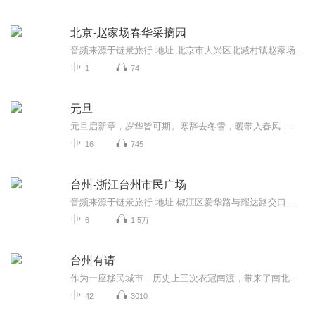
北京-赵家场春华采摘园
音频来源于链景旅行 地址 北京市大兴区北臧村镇赵家场村东街1号 票价描述 暂无 开放时间 8：00-20：00 乘车信息 暂无
1
74
元旦
元旦启新章，岁华皆可期。寒辞去冬雪，暖带入春风，旧岁遗憾随烟散。愿新年有光有暖，万事顺意，岁岁胜今朝。
16
745
台州-浙江台州市民广场
音频来源于链景旅行 地址 椒江区爱华路与耀达路交口 票价描述 无需门票 开放时间 全天开放 乘车信息 暂无详情
6
1.5万
台州有请
作为一座移民城市，历史上三次衣冠南渡，带来了南北文化交融，无论是饮食还是方言，台州都带着北方的遗存，面食与米食共有，南腔与北调同在。和合思想是台州文化中最精髓的部分，经济上的股份合作、政治上的民主恳谈、文化上的包容并蓄、饮食上的丰富多样...
42
3010