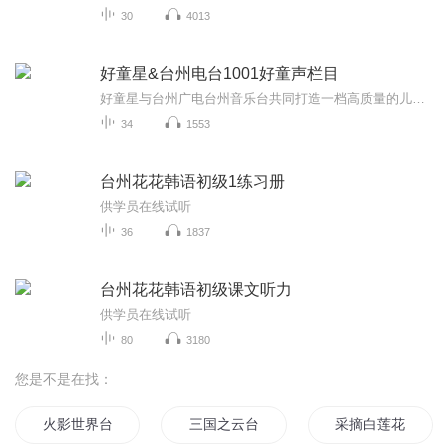
30
4013
好童星&台州电台1001好童声栏目
好童星与台州广电台州音乐台共同打造一档高质量的儿童音乐栏目，栏目将会在 每周六 （搜索FM1001） 分享好童星时尚童歌，带我们小朋友一起听童歌、唱童歌。这不仅是好童星面向台州的首个儿童音乐栏目，更是好童星原创童歌拓展地方音乐台重要的起点。
34
1553
台州花花韩语初级1练习册
供学员在线试听
36
1837
台州花花韩语初级课文听力
供学员在线试听
80
3180
您是不是在找：
火影世界台风传
三国之云台
采摘白莲花心得体