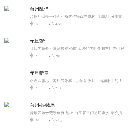
台州乱弹
台州乱弹是一种浙江省的传统戏曲剧种。唱腔十分丰富，以乱弹为主，兼唱昆曲、高腔、徽调、词调、滩簧等，是全国少有的多声腔乱弹剧种之一。其舞台语言以中原音韵结合台州官话，充满民语乡韵，通俗易懂，别具特色。
3
422
元旦贺词
《我的简介》喜马拉雅FM司南时代的听众朋友们你们好，首先非常感谢大家一直以来对司南时代的支持，为我们的进步提供宝贵的意见。马上我们将迎来2018年，在新的一年里我们会更加用心的给大家准备优秀的作品，2018我们一同进步。为了感谢大家长久以来的支持...
1
781
元旦新章
命途风霜尽，乾坤气象和，历添新岁月，福满旧山河！龙蛇交替，迎接全新的2025！
10
278
台州-蛇蟠岛
音频来源于链景旅行 地址 浙江省三门县蛇蟠乡 票价描述 免费开放。上岛免费，游玩岛上景点收费。蛇蟠岛海盗村 野人洞联票100元，1.2米以下的儿童可免票；1.2米-1.5米之间的儿童购景区优惠票；70周岁以上老人持老年证购老人票；学生凭学生证购景区优惠票。 ...
51
5.1万