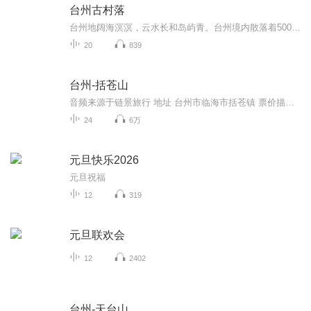
台州古村落
台州地阔海溟溟，云水长和岛屿青。台州境内散落着5000多个村落，大小不等，风貌多样，承载着许多历史积淀下来的宝贵物质文化遗产和非物质文化遗产是不同自然环境和社会历史条件下，人们生产生活方式和生活习俗的活态体现是一种不可再生的文化资源，具有很高的历史价值，艺术价值和科学价值。
20
839
台州-括苍山
音频来源于链景旅行 地址 台州市临海市括苍镇 票价描述 暂无 开放时间 全天开放 乘车信息 暂无
24
6万
元旦快乐2026
元旦祝福
12
319
元旦联欢会
12
2402
台州-天台山