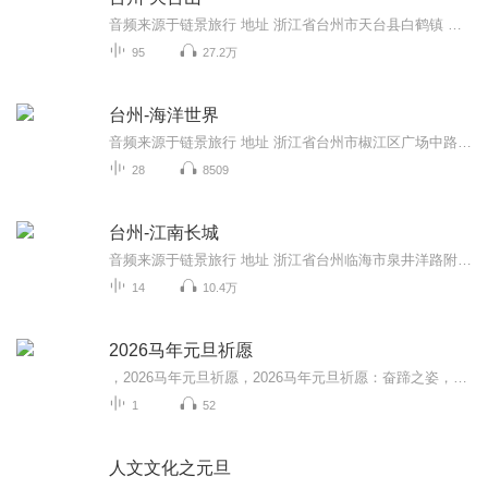
音频来源于链景旅行 地址 浙江省台州市天台县白鹤镇 票价描述 60 开放时间 全天 乘车信息 杭州出发：走杭甬高速，在上虞沽诸转上三高速，于天台出口下高速。杭州至天台行车时间约2小时，途经绍兴、上虞、嵊州、新昌。天台下高速后，根据指示路牌进入城区或...
95
27.2万
台州-海洋世界
音频来源于链景旅行 地址 浙江省台州市椒江区广场中路38号 票价描述 120元（成人） 开放时间 周一 — 周五 9：00——17：00，周六 — 周末 8：30——17：00 乘车信息 汽车：坐车到椒江客运中心，再坐902公交车在市民广场下或直接打的到海洋馆（10元左右）...
28
8509
台州-江南长城
音频来源于链景旅行 地址 浙江省台州临海市泉井洋路附近 票价描述 成人票65元；1.2米以下儿童免票；身高1.2米（含1.2米）-1.4米（含1.4米）的儿童可享半票，60岁以上老人持老年证可享半票。 开放时间 全天开放 乘车信息 暂无
14
10.4万
2026马年元旦祈愿
，2026马年元旦祈愿，2026马年元旦祈愿：奋蹄之姿，赴时代之约我祈愿，2026年的中国 山河锦绣，繁荣昌盛。我祈愿，2026年的每个奋斗者，都能策马扬鞭，不负韶华。我祈愿，2026年的情感世界，温暖纯粹 情谊绵长。我祈愿，，2026年的我们，心怀热爱，向阳而...
1
52
人文文化之元旦