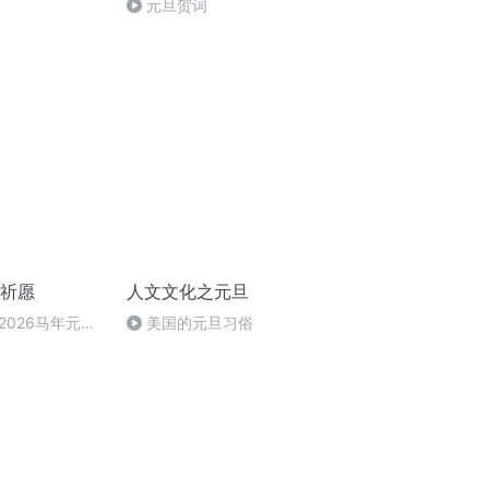
元旦贺词
旦祈愿
人文文化之元旦
2026马年元旦
美国的元旦习俗