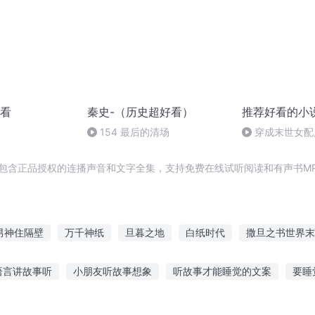
看
秦史-（历史超好看）
推荐好看的小
154 最后的清场
穿成末世女配
，包含正品授权的连播声音和文字全集，支持免费在线试听阅读和有声书M
男神住隔壁
万千神纸
旦暮之地
白纸时代
撒旦之书世界末
壁纸
一纸传说
最强撒旦
白纸画壁
纸为重生
末日之
语言讲故事听
小朋友听故事想象
听故事才能睡觉的文案
要睡
事我们听
早晨听最舒服的故事
故事在线听直播粤语
听身边榜