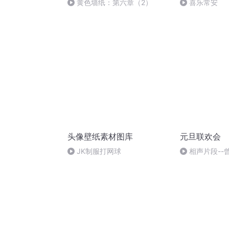
黄色墙纸：第六章（2）
喜乐常安
头像壁纸素材图库
元旦联欢会
JK制服打网球
相声片段--