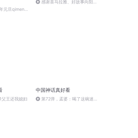
感谢喜马拉雅、好故事向阳青
年(250)
年元旦qimen面
看
中国神话真好看
1父王还我媳妇
第72弹，孟婆：喝了这碗迷
魂汤吧