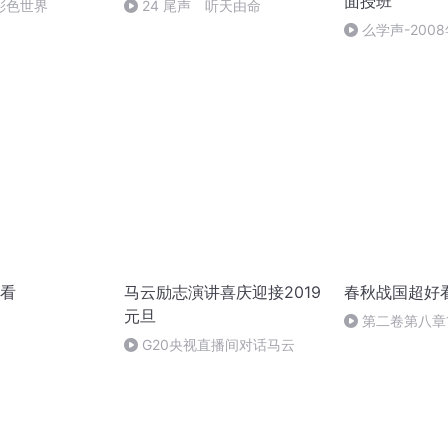
面授班
彩色世界
24 尾声 听天由命
么学声-2008
授班录像-47
看
马云励志演讲喜庆迎接2019
春秋战国超好
元旦
第二卷第八章
G20央视直播间对话马云