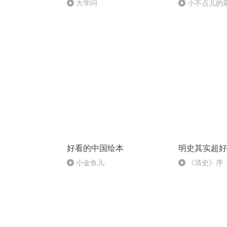
大学问
小不点儿的
好看的中国绘本
明史其实超好
小金鱼儿
《清史》序