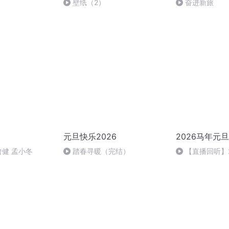
壁纸（2）
奋进新旅
元旦快乐2026
2026马年元
曾健 孟小冬
踏春寻暖（完结）
【直播回听】
祈愿