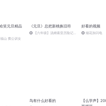
2哈哈笑元旦精品
《元旦》总把新桃换旧符
好看的视频
【六年级】汤姆索亚历险记
烟花加闪电
（节选）
郑福山 窦公训女
鸟有什么好看的
【么学声】20