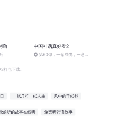
说哟
中国神话真好看2
后
第60弹，一念成佛，一念成
魔
P3打包下载。
日
一纸丹符一纸人生
风中的千纸鹤
纸
风中纸鸢
纸修时代
一纸情书
觉前听的故事在线听
免费听韩语故事
样的故事
在线听故事孙悟空