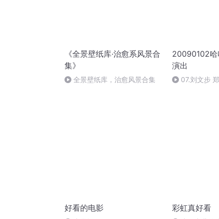
《全景壁纸库·治愈系风景合
2009010
集》
演出
全景壁纸库，治愈风景合集
07.刘文步 
好看的电影
彩虹真好看