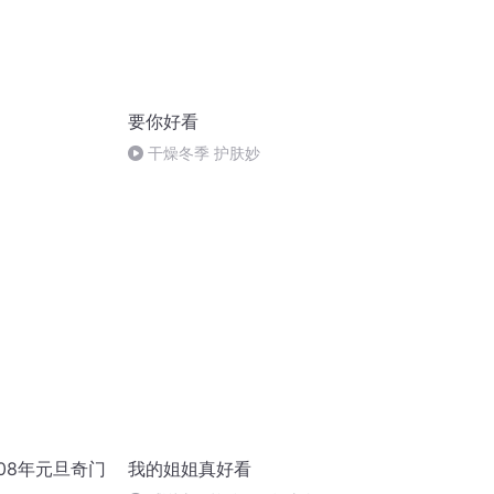
要你好看
干燥冬季 护肤妙
08年元旦奇门
我的姐姐真好看