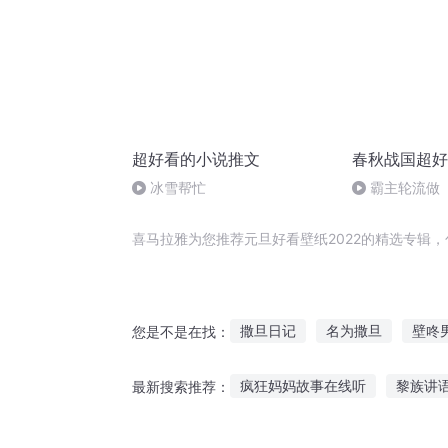
超好看的小说推文
春秋战国超好
冰雪帮忙
霸主轮流做
喜马拉雅为您推荐元旦好看壁纸2022的精选专辑
撒旦日记
名为撒旦
壁咚
您是不是在找：
伊旦之书
撒旦之子
末日
疯狂妈妈故事在线听
黎族讲
最新搜索推荐：
九岁宝宝听什么故事
两个故