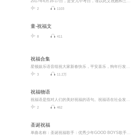
2017年6月16-17日，是女儿中考日，谨以此文祝她和三（8）班全体同学考试顺利！
2
1103
童-祝福文
8
411
祝福合集
星顿娱乐语音组祝大家新春快乐，平安喜乐，狗年行发运！
3
11.2万
祝福物语
祝福语是指对人们的美好祝福的语句。祝福语在社会发展中已经不是仅限于在节日和宴会上出现，常见的情侣互发手机信息祝福，天气冷暖变化问候祝福，朋友日常间的鼓励祝福，每天的清晨问候祝福等等。
2
462
圣诞祝福
单曲名称：圣诞祝福歌手：优秀少年GOOD BOYS歌手分类：华语组合歌曲风格：流行Pop...