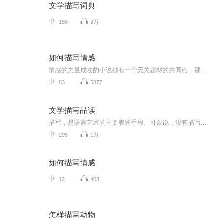
文学描写词典
158
2万
如何描写情感
情感的力量成功的小说都有一个无关题材的共同点，那就是“情感”。在这些作品中，情感是所有人物的决策、行动和言语的核心，它们推动着情节的发展。没有了情感，人物的发展也就失去了意义，利害关系不再存在。没有血肉支撑的情节，就像一条由无关痛痒的事...
83
5877
文学描写品读
描写，是语言艺术的主要表述手段。可以说，没有描写，就没有文学。古今中外的文学名著，浩如烟海；精彩的描写，更似繁花万树，美不胜收。
295
1万
如何描写情感
12
403
怎样描写动物