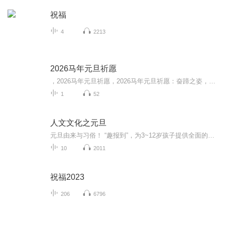
祝福
4
2213
2026马年元旦祈愿
，2026马年元旦祈愿，2026马年元旦祈愿：奋蹄之姿，赴时代之约我祈愿，2026年的中国 山河锦绣，繁荣昌盛。我祈愿，2026年的每个奋斗者，都能策马扬鞭，不负韶华。我祈愿，2026年的情感世界，温暖纯粹 情谊绵长。我祈愿，，2026年的我们，心怀热爱，向阳而...
1
52
人文文化之元旦
元旦由来与习俗！ “趣报到”，为3~12岁孩子提供全面的通识知识系列课程。让孩子广泛接触通识教育，掌握更全面的天文，历史，地理，艺术，生活及科普知识。找到兴趣，快乐成长！...
10
2011
祝福2023
206
6796