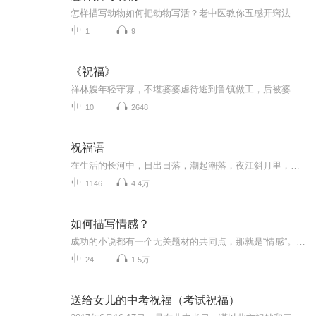
怎样描写动物如何把动物写活？老中医教你五感开窍法我家楼下总蹲着只三花猫。张婶说它像块抹布，李叔夸它赛貂蝉——您瞧，同样一只猫，有人写得像病历本，有人却能写出《本草纲目》的灵气。今天咱们就用中医"望闻问切"的功夫，聊聊怎么把动物写出魂儿来。...
1
9
《祝福》
祥林嫂年轻守寡，不堪婆婆虐待逃到鲁镇做工，后被婆婆强行抓回卖给贺老六。她努力抗争却无奈顺从，与贺老六生活后有了儿子阿毛。然而，贺老六病故，阿毛被狼吃掉，祥林嫂再次陷入绝境，又回到鲁镇。但此时的她已被视为不祥之人，最终在别人的祝福声中孤独...
10
2648
祝福语
在生活的长河中，日出日落，潮起潮落，夜江斜月里，两三星火是瓜州，缘份让我们相遇相聚，心灵呼唤，爱的寄盼，天天开心，快乐每一天，祝福天天在心间，爱的暖流，伴我们度过每个春夏秋冬！祝福我和我的朋友们，年年岁岁，节目主题:祝福语主播介绍:雍仲昭...
1146
4.4万
如何描写情感？
成功的小说都有一个无关题材的共同点，那就是“情感”。在这些作品中，情感是所有人物的决策、行动和言语的核心，它们推动着情节的发展。没有了情感，人物的发展也就失去了意义，利害关系不再存在。没有血肉支撑的情节，就像一条由无关痛痒的事件串联而成...
24
1.5万
送给女儿的中考祝福（考试祝福）