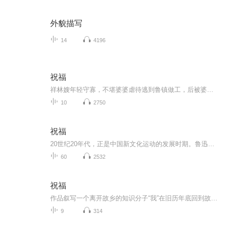
外貌描写
14
4196
祝福
祥林嫂年轻守寡，不堪婆婆虐待逃到鲁镇做工，后被婆婆强行抓回卖给贺老六。她努力抗争却无奈顺从，与贺老六生活后有了儿子阿毛。然而，贺老六病故，阿毛被狼吃掉，祥林嫂再次陷入绝境，又回到鲁镇。但此时的她已被视为不祥之人，最终在别人的祝福声中孤独...
10
2750
祝福
20世纪20年代，正是中国新文化运动的发展时期。鲁迅以极大的热情欢呼辛亥革命的爆发，可是不久他看到辛亥革命以后，帝制政权虽被推翻，但取而代之的却是地主阶级的军阀官僚的统治，封建社会的基础并没有彻底摧毁，中国的广大人民，尤其是农民，他们过着饥寒交迫的生活，宗法观念、封建礼教仍然是压在人民头上的精神枷锁。在这种社会背景下，在个人对社会的责任感驱使下，1924年2月7日鲁迅先生创作了这篇小说。 1.《祝福》的主题在于揭露“四权”（政权、族权、 神权、夫权）对中国妇女的迫害。...
60
2532
祝福
作品叙写一个离开故乡的知识分子“我”在旧历年底回到故乡后寄寓在本家四叔(鲁四老爷)家里准备过“祝福”时，见证了四叔家先前的女仆祥林嫂瘁死的悲剧。该小说通过描述祥林嫂悲剧的一生，表现了作者对受压迫妇女的同情及对封建思想封建礼教的无情揭露。也...
9
314