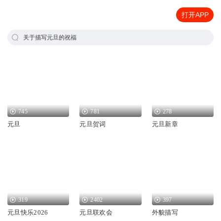
打开APP
关于描写元旦的祝福
745
781
278
元旦
元旦贺词
元旦新章
319
2402
397
元旦快乐2026
元旦联欢会
外貌描写