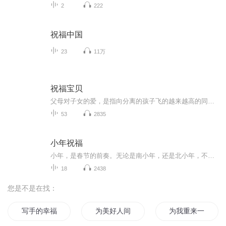
2
222
祝福中国
23
11万
祝福宝贝
父母对子女的爱，是指向分离的孩子飞的越来越高的同时，也意味着一点点远离父母身边。想起网上有一段话：“再也看不到书桌前那个熟悉的身影，回家后再也没有那一声安心的呼唤，清晨再也无法叫她起床，深夜更无法替她盖好掉落的被子。甚至连那些争吵和烦恼...
53
2835
小年祝福
小年，是春节的前奏。无论是南小年，还是北小年，不同的是时间，相同的是对家的羁绊和眷念！
18
2438
您是不是在找：
写手的幸福生活
为美好人间献上祝福
为我重来一次的青