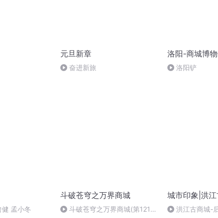
元旦新章
洛阳-商城博
奋进新旅
洛阳铲
斗破苍穹之万界商城
城市印象|洪
曾健 孟小冬
斗破苍穹之万界商城(第121
洪江古商城-