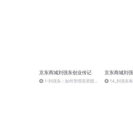
京东商城刘强东创业传记
京东商城刘强
1-刘强东：如何管理高管团
14_刘强东
队？
格魅力？1