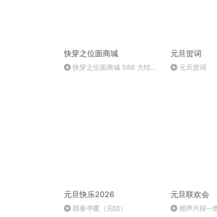
快穿之位面商城
元旦贺词
快穿之位面商城 586 大结局
元旦贺词
（二）[完]
元旦快乐2026
元旦联欢会
踏春寻暖（完结）
相声片段--