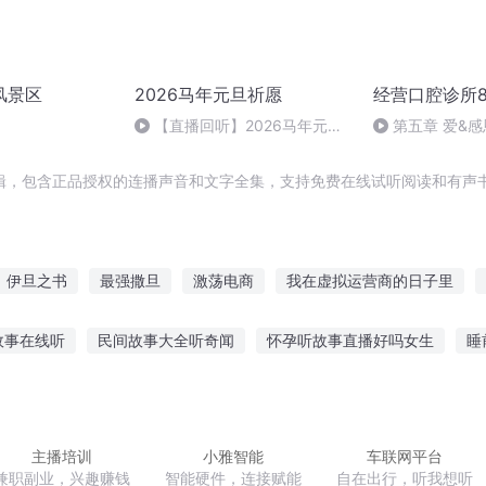
风景区
2026马年元旦祈愿
经营口腔诊所8
【直播回听】2026马年元旦
第五章 爱&感
祈愿
心的口腔诊所不会
辑，包含正品授权的连播声音和文字全集，支持免费在线试听阅读和有声书
伊旦之书
最强撒旦
激荡电商
我在虚拟运营商的日子里
营之神
重生之电商大佬
运营商也要玩游戏
电子商务
强上
故事在线听
民间故事大全听奇闻
怀孕听故事直播好吗女生
睡
商
电商女王
重生之电商狗的日子
人讲故事吗
夜间纺织故事在线听
孩子听故事有好处吗
诉说不
家将的故事
听故事儿歌简谱
主播培训
小雅智能
车联网平台
兼职副业，兴趣赚钱
智能硬件，连接赋能
自在出行，听我想听