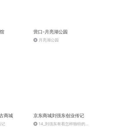
物馆
营口-月亮湖公园
月亮湖公园
江古商城
京东商城刘强东创业传记
后记
14_刘强东有着怎样独特的人