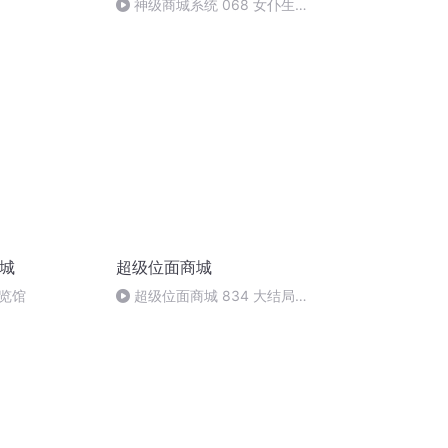
神级商城系统 068 女仆生产
器（未完待续）
商城
超级位面商城
览馆
超级位面商城 834 大结局
（完）