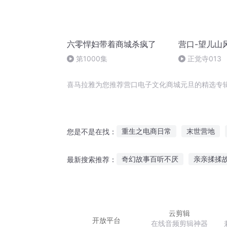
六零悍妇带着商城杀疯了
营口-望儿山
第1000集
正觉寺013
喜马拉雅为您推荐营口电子文化商城元旦的精选专
重生之电商日常
末世营地
您是不是在找：
名为撒旦
电商的脊梁
经
奇幻故事百听不厌
亲亲揉揉
最新搜索推荐：
撒旦之书世界末日
重生之电
红舞鞋故事在线听
喜欢听别
初夏听雨创作背景故事
听薛
云剪辑
开放平台
在线音频剪辑神器