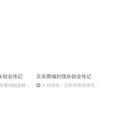
格魅力？
东创业传记
京东商城刘强东创业传记
如何看待物质财
3-刘强东：怎样培养管理培
训生？01