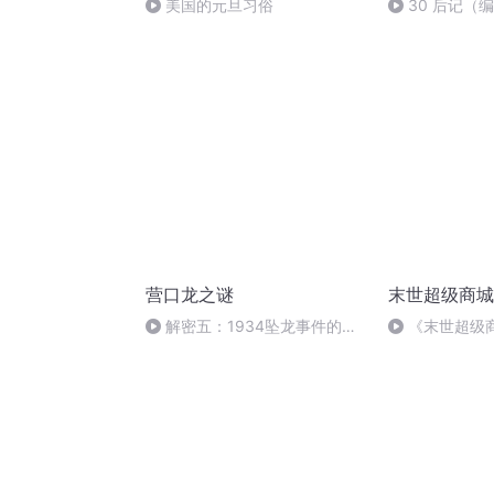
美国的元旦习俗
30 后记（
营口龙之谜
末世超级商城
解密五：1934坠龙事件的后
《末世超级商
续追查