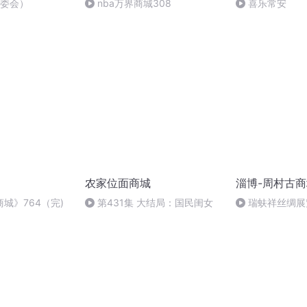
编委会）
nba万界商城308
喜乐常安
农家位面商城
淄博-周村古
城》764（完)
第431集 大结局：国民闺女
瑞蚨祥丝绸展