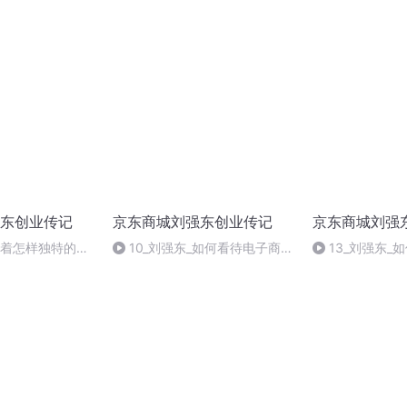
章)
东创业传记
京东商城刘强东创业传记
京东商城刘强
有着怎样独特的人
10_刘强东_如何看待电子商务
13_刘强东_
的模式创新？
富？