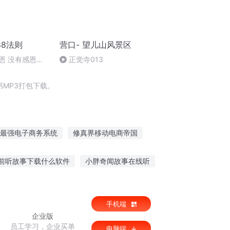
8法则
营口- 望儿山风景区
恩 没有感恩之
正觉寺013
成功(结束)
MP3打包下载。
最强电子商务系统
修真界移动电商帝国
营长
重生之文化商人
前听故事下载什么软件
小胖奇闻故事在线听
敢听的诡异故事
奥特曼故事迪士尼在线听
手机端
企业版
员工学习，企业买单
电脑端