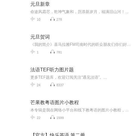
元旦新章
命途风霜尽，乾坤气象和，历添新岁月，福满旧山河！龙蛇交替，迎接全新的2025！
10
278
元旦贺词
《我的简介》喜马拉雅FM司南时代的听众朋友们你们好，首先非常感谢大家一直以来对司南时代的支持，为我们的进步提供宝贵的意见。马上我们将迎来2018年，在新的一年里我们会更加用心的给大家准备优秀的作品，2018我们一同进步。为了感谢大家长久以来的支持...
1
781
法语TEF听力图片题
更多TEF题库，欢迎订阅关注“遇见法语”。...
24
8337
芒果教粤语图片小教程
本专辑是我在网络小平台和线下教粤语的图片小教程，做成图片是方便传播保存下来哦！这些教程涉及生活各方面，而且是基础加地道口语都有，非常实用，建议保存！
22
1599
【官方】快乐英语 第二册