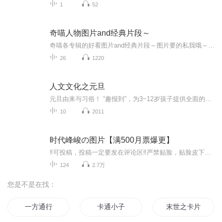
1
52
奇喵人物图片and经典片段～
奇喵各专辑的好看图片and经典片段～图片要的私我哦～我发泥～（要关注+专辑好评噢）
26
1220
人文文化之元旦
元旦由来与习俗！ “趣报到”，为3~12岁孩子提供全面的通识知识系列课程。让孩子广泛接触通识教育，掌握更全面的天文，历史，地理，艺术，生活及科普知识。找到兴趣，快乐成长！...
10
2011
时代峰峻の图片【满500月票爆更】
‼️可投稿，投稿一定要发在评论区‼️严禁贴脸，贴脸皮下塌/BE多次贴脸永久拉黑会在评论区里发一些视频中的图片，想要视频里的图片看评论区已经下楼的只有投稿才会发，不投稿不发可单人，可CP（可跨代），可多人，可团体●TFBOYS王俊凯、王源、易烊千玺（...
124
2.7万
您是不是在找：
一方通行
卡通小子
末世之卡片系统