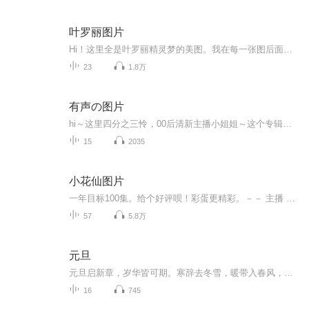
叶罗丽图片
Hi！这里全是叶罗丽精灵梦的美图。我在每一张图后面都给大家留了点时间让大家把喜欢的图保存下来。如果你觉得这个图不太清晰，你可以私信找我要原图哦！
23
1.8万
有声の图片
hi～这里四分之三怜，00后清新主播小姐姐～这个专辑是由四分之三怜与微笑小熊工作室合作出版，由于都是千怜的工作室，所以质量保障十分，如果您恶意差评，说明您眼睛要么是x了，要么就是您道德有问题～好啦，也当作是千怜500粉丝的福利专辑叭别对我说我喜欢你你廉价的喜欢抵不上夏天的一根雪糕
15
2035
小花仙图片
一年目标100集。给个好评呗！彩蛋更精彩。－－ 主播 贝瑞吖也叫逆光小爱
57
5.8万
元旦
元旦启新章，岁华皆可期。寒辞去冬雪，暖带入春风，旧岁遗憾随烟散。愿新年有光有暖，万事顺意，岁岁胜今朝。
16
745