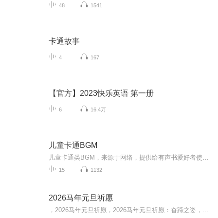
48
1541
卡通故事
4
167
【官方】2023快乐英语 第一册
6
16.4万
儿童卡通BGM
儿童卡通类BGM，来源于网络，提供给有声书爱好者使用。手机下载位置：1、在“账号”界面点击右上角齿轮设置图标 。2、点击【下载和缓存设置】。3、点击【下载位置】。4、打开就可以看到下载保存的路径。”电脑版下载位置：点击上方齿轮，进入设置，可修改/...
15
1132
2026马年元旦祈愿
，2026马年元旦祈愿，2026马年元旦祈愿：奋蹄之姿，赴时代之约我祈愿，2026年的中国 山河锦绣，繁荣昌盛。我祈愿，2026年的每个奋斗者，都能策马扬鞭，不负韶华。我祈愿，2026年的情感世界，温暖纯粹 情谊绵长。我祈愿，，2026年的我们，心怀热爱，向阳而...