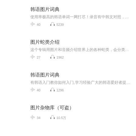
韩语图片词典
使用率极高的韩语单词一网打尽！录音有中韩文对照，方便同学们在路上收听磨耳朵！更多韩语学习的内容，欢迎关注订阅“韩语助手FM” ：）
40
5239
图片蛇类介绍
这个专辑用图片和音频介绍世界上的各种蛇类，会分类别介绍，如有错误欢迎指正。
27
1962
韩语图片词典
有韩语入门教你如何入门,学习经验广大的韩语爱好者提供自己学习的心得体会;韩语词汇包含各类词汇满足你各个方面的需求;韩语阅读:韩国古今各种书籍、童话、谚语等的阅读;韩语...
40
1296
图片杂物库（可盗）
34
10.5万