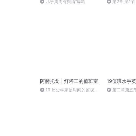
几乎周周有舆情“爆款
第2章 第1节
阿赫托戈 | 灯塔工的值班室
19值班水手
19.历史学家是时间的监视者-
第二章第五
下（终）
设备操作指令