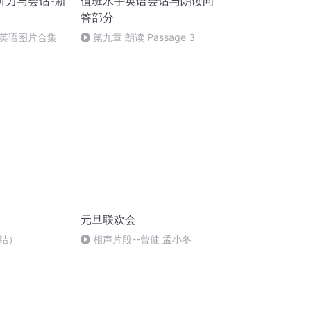
听力与会话-新
值班水手英语会话与朗读问
答部分
英语图片合集
第九章 朗读 Passage 3
元旦联欢会
结）
相声片段--曾健 孟小冬