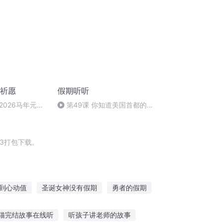
旦祈愿
假期听听
2026马年元旦
第49课 你知道美国首都的名
字吗？
3打包下载。
到心动值
圣诞女神没有假期
勇者的假期
如神所述
落入凡间之女神的假期
猫完结故事在线听
听孩子讲老师的故事