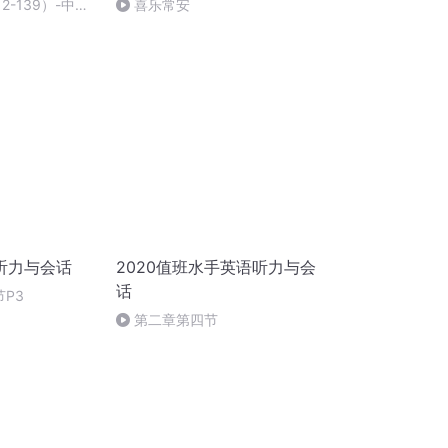
2-139）-中英
喜乐常安
听力与会话
2020值班水手英语听力与会
话
P3
第二章第四节