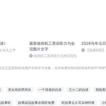
述》
最新值班机工英语听力与会
2026马年元
话图片文字
教:先天之学
【直播回听】
祈愿
值班机工英语听力与对话完结
包含正品授权的连播声音和文字全集，支持免费在线试听阅读和有声书MP
述
美女班的男班长
一个强者的自述
王小二的自述
我能看
了个假班长
神龙子的自述
一个老千的自述
杀手没有假期
线故事听
故事姐说故事在线听免费
听故事太久耳朵神经疼
小