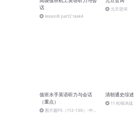
高级值班机工英语听力与会
元旦贺词
话
元旦贺词
lesson8 part2 task4
值班水手英语听力与会话
清朝通史综述
（重点）
11 松锦决战
图片题P5（112-139）-中英
对照