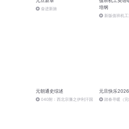
元旦新章
值班机工英语
培纲
奋进新旅
新版值班机工
元朝通史综述
元旦快乐2026
040附：西北宗藩之伊利汗国
踏春寻暖（完