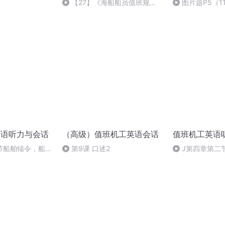
【27】《海船船员值班规
图片题P5（11
则》附则（2018.10.28）
文稿
英语听力与会话
（高级）值班机工英语会话
值班机工英语
节船舶锚令，船舶
第9课 口述2
J第四章第二节