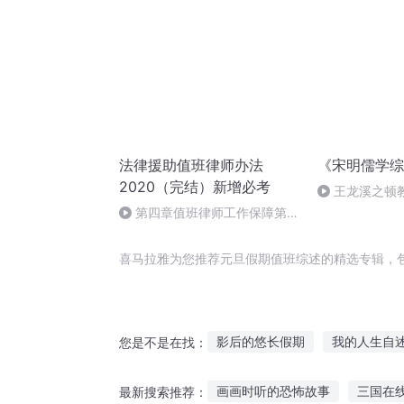
法律援助值班律师办法
《宋明儒学综
2020（完结）新增必考
王龙溪之顿
第四章值班律师工作保障第
32—34条，五章附则35、36条
喜马拉雅为您推荐元旦假期值班综述的精选专辑，
影后的悠长假期
我的人生自
您是不是在找：
特工的假期
我可能在东京当
画画时听的恐怖故事
三国在
最新搜索推荐：