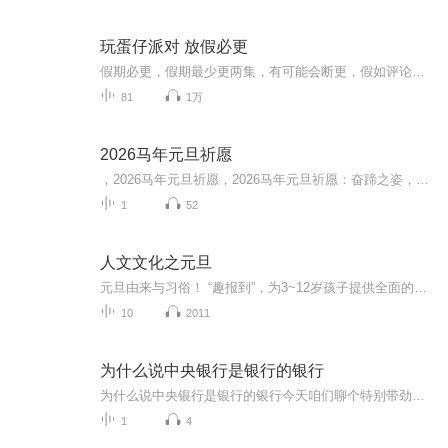
玩蛋仔派对 放假必更
假期必更，假期最少更两集，有可能会断更，假如评论多，月票多，听的多的话，最多一天更四集，更的必须得是假期，不过有没有好心人来给个好评？三星也行，现在我23的订阅量，一个评论都没有
81
1万
2026马年元旦祈愿
，2026马年元旦祈愿，2026马年元旦祈愿：奋蹄之姿，赴时代之约我祈愿，2026年的中国 山河锦绣，繁荣昌盛。我祈愿，2026年的每个奋斗者，都能策马扬鞭，不负韶华。我祈愿，2026年的情感世界，温暖纯粹 情谊绵长。我祈愿，，2026年的我们，心怀热爱，向阳而...
1
52
人文文化之元旦
元旦由来与习俗！ “趣报到”，为3~12岁孩子提供全面的通识知识系列课程。让孩子广泛接触通识教育，掌握更全面的天文，历史，地理，艺术，生活及科普知识。找到兴趣，快乐成长！...
10
2011
为什么说中央银行是银行的银行
为什么说中央银行是银行的银行今天咱们聊个特别带劲的话题——中央银行为啥被叫做"银行的银行"。先别急着划走，这可不是那种让人打哈欠的金融课，咱们用中医调理身体的思路，给你掰开了揉碎了讲明白。首先得声明，本人就是个热爱中医的健康管理师，可不是...
1
4