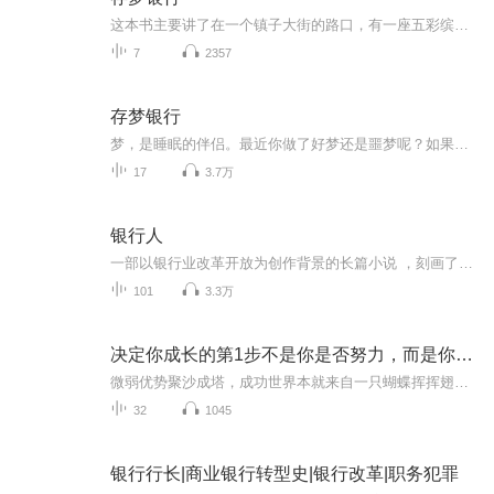
这本书主要讲了在一个镇子大街的路口，有一座五彩缤纷的房子。这里就是小镇最著名的存梦银行。里面的行长是一群名叫墨的怪物的首领的孙子“墨太郎”。它们依靠吃梦为生，它们开这个锁银行的保险费就是噩梦。墨本身不会做梦，但是们却可以看到人们的梦。突然有一天，有一个黑衣人闯入存梦银行，拿走很多噩梦当天晚上那些噩梦融化了，梦回到了它们的主人身上。只有一个梦，它没有了主人，所以就到了黑衣人的脑子里。黑人做梦了他也变成了一个幸福的人。
7
2357
存梦银行
梦，是睡眠的伴侣。最近你做了好梦还是噩梦呢？如果有一家银行，能够延续美梦，改变噩梦，你想不想进去试一试呢？故事的主人公是食梦貘，这是从中国传到日本的一种传说生物。据说以吃掉人的梦为生，它的身体像熊，鼻子像象，眼睛像犀，尾巴像牛，腿像老虎...
17
3.7万
银行人
一部以银行业改革开放为创作背景的长篇小说 ，刻画了一群普通的基层银行人历经改革的岁月沉浮与心路历程。
101
3.3万
决定你成长的第1步不是你是否努力，而是你是否相信努
微弱优势聚沙成塔，成功世界本就来自一只蝴蝶挥挥翅膀的触发，这就是成长的秘密
32
1045
银行行长|商业银行转型史|银行改革|职务犯罪