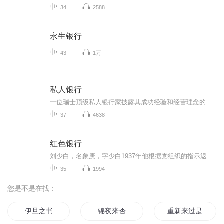
34
2588
永生银行
43
1万
私人银行
一位瑞士顶级私人银行家披露其成功经验和经营理念的首部著作〔瑞士〕鲍里斯•F•J•科勒迪（Boris F.J.Collardi）著张春子•译全球经济的变化、金融市场的动荡、更为严格的监管要求……共同推动了银行经营环境的根本性变化。面对各种各样的挑战，私人银行讲如何进行适应性变革呢？是等待尘埃落定，与伴随变化而来的关键发展机遇擦肩而过；还是主动应对不确定性，从而在这个竞争性市场上实现卓越呢？成功的私人银行必定主动迎接挑战，积极考虑现代实践和理念，并持续开发基本技能和竞争力，实现更好、更有效地服务于客户，从而在各种挑战中完美胜出。不幸，目前可以获得的私人银行方面的学术资料很少；有幸，我们寻到了瑞士顶级私人银行的领军人物对此的真知灼见！它是一部涵盖整个私人银行价值链的专著，它是全球私人银行业新一代CEO的必读书！
37
4638
红色银行
刘少白，名象庚，字少白1937年他根据党组织的指示返回家乡协助八路军一二〇师开辟晋西北抗日根据地帮助八路军筹措资金……长篇小说《红色银行》讲述刘少白等人创办中国人民银行前身，兴县农民银行、西北农民银行的传奇故事，展示中国共产党早期金融业发展...
35
1994
您是不是在找：
伊旦之书
锦夜来否
重新来过是否还爱