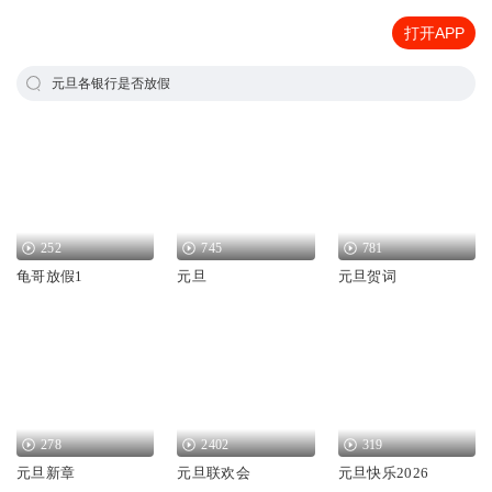
打开APP
元旦各银行是否放假
252
745
781
龟哥放假1
元旦
元旦贺词
278
2402
319
元旦新章
元旦联欢会
元旦快乐2026