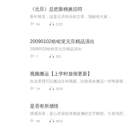
《元旦》总把新桃换旧符
新年将至，这是元旦快乐的文章，我献给大家，
64
2222
20090102哈哈笑元旦精品演出
20090102哈哈笑元旦精品演出
7
353
视频搬运【上学时放假更新】
在这里我可以搬运任何视频，比较喜欢搬运一些奇葩视频，想搬运什么视频，可以在评论区评论或私聊，如有侵权请告诉我，谢谢
74
3228
是否有所感悟
情感语录，是心灵深处情感波澜的文字映照。引发强烈共鸣，成为人们在情感世界里的导航星，陪伴我们感悟、思索、成长，让我们在情感的浩瀚海洋中不再迷茫，更加珍视身边的每份情。
49
3810