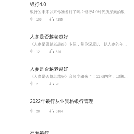
银行4.0
银行的未来以来你准备好了吗？银行4.0时代所探索的银行业务根据其逻辑结论从本质上已经发生改变，那么银行业在30年以后会发生什么呢？世界上最好的银行也在面临这种转变金融创新。的创业公司已经在重新定义当今的银行业务内容，银行也在被迫发展新的能力新...
108
4255
人参是否越老越好
《人参是否越老越好》专辑，带你深度扒一扒人参的年龄密码！10个免费音频，系统揭秘人参老化的秘密，从鉴别到食用，一篇一篇，干货满满！付费音频更是独门秘籍，10篇精编文章，帮你彻底搞懂人参老化的真相！别再盲目跟风，快来一起学学，让健康生活更有“...
12
346
人参是否越老越好
《人参是否越老越好》音频专辑来了！11期内容，10期免费，帮你系统搞懂人参老与不老的那些事儿。免费期标题带点“系统感”，付费期《人参是否越老越好》深入扒一扒，10篇干货组合拳，专治你的疑惑。健康养生，先搞明白再行动，别交智商税！
2
28
2022年银行从业资格银行管理
28
6164
存梦银行