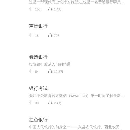
这是一部现代商业银行的转型史,也是一名普通银行职员的奋斗史。从20世纪80年代到21世纪10年代,大田银行经历了从国家政策银行到商业银行的改革与阵痛,由此不同银行人的人生开始分叉:普通职员杨天友几经波折,不改热忱,终于成长为一名勇于担当、尽职尽责的银...
100
1.4万
声音银行
18
797
看透银行
投资银行股从入门到精通
84
12.2万
银行考试
关注中公教育官方微信（wwwoffcn）第一时间了解最新考试资讯！提供银行招聘,银行招聘信息_时间,农村信用社招聘,银行从业资格考试,证券从业资格考试,银行考试培训,银行面试辅导,农村信用社考试等方面内容。
30
2.4万
红色银行
中国人民银行的前身之一——兴县农民银行、西北农民银行的传奇历史和风云人物故事