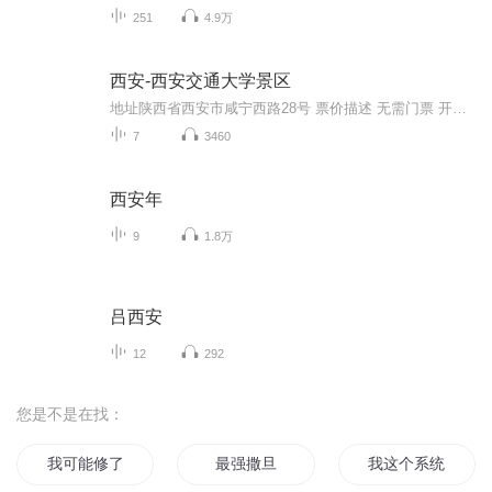
251
4.9万
西安-西安交通大学景区
地址陕西省西安市咸宁西路28号 票价描述 无需门票 开放时间 全天开放 乘车信息 西安市内乘7路、45路、351路、402路、410路、512路、607路、800路、910路、教育专线到兴庆公园站下可到。 音频来源于链景旅行
7
3460
西安年
9
1.8万
吕西安
12
292
您是不是在找：
我可能修了个假仙
最强撒旦
我这个系统是假的