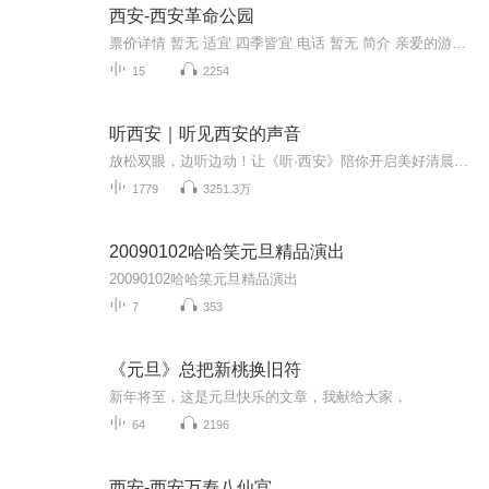
西安-西安革命公园
票价详情 暂无 适宜 四季皆宜 电话 暂无 简介 亲爱的游客朋友你好，当您踏进革命公园的时候，您是否感受到了扑面而来的历史气息，希望在我们的共同努力下，一起领略它背后的故事。每当说起西安市革命公园，人们都会奇怪：怎么西安现在还有以革命命名的公园...
15
2254
听西安｜听见西安的声音
放松双眼，边听边动！让《听·西安》陪你开启美好清晨时光吧。小布将用青春的声音，为你播报最热门、新鲜、有趣、有用的新闻。世界的精彩万象、大西安的日新月异，最实用的政策资讯，最关心的身边事儿，你，准备好聆听了吗？
1779
3251.3万
20090102哈哈笑元旦精品演出
20090102哈哈笑元旦精品演出
7
353
《元旦》总把新桃换旧符
新年将至，这是元旦快乐的文章，我献给大家，
64
2196
西安-西安万寿八仙宫