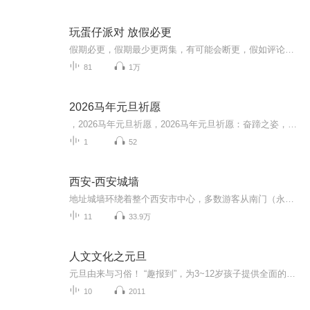
玩蛋仔派对 放假必更
假期必更，假期最少更两集，有可能会断更，假如评论多，月票多，听的多的话，最多一天更四集，更的必须得是假期，不过有没有好心人来给个好评？三星也行，现在我23的订阅量，一个评论都没有
81
1万
2026马年元旦祈愿
，2026马年元旦祈愿，2026马年元旦祈愿：奋蹄之姿，赴时代之约我祈愿，2026年的中国 山河锦绣，繁荣昌盛。我祈愿，2026年的每个奋斗者，都能策马扬鞭，不负韶华。我祈愿，2026年的情感世界，温暖纯粹 情谊绵长。我祈愿，，2026年的我们，心怀热爱，向阳而...
1
52
西安-西安城墙
地址城墙环绕着整个西安市中心，多数游客从南门（永宁门）登城，南门位于西安市环城南路东、西段交汇处。 票价描述 登城54元。1.2米以下儿童和70岁以上老年人（凭证）免费，1.2-1.4米儿童、大中小学生和65-70岁（凭证）半价优惠。租借费用：单人自行车40元...
11
33.9万
人文文化之元旦
元旦由来与习俗！ “趣报到”，为3~12岁孩子提供全面的通识知识系列课程。让孩子广泛接触通识教育，掌握更全面的天文，历史，地理，艺术，生活及科普知识。找到兴趣，快乐成长！...
10
2011