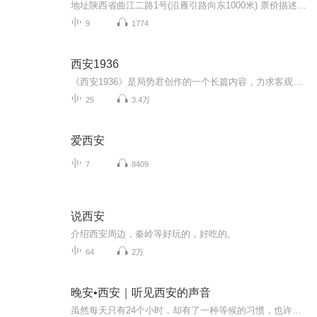
地址陕西省曲江二路1号(沿雁引路向东1000米) 票价描述 100 开放时间 09:00~23:00 乘车信息 601路、610路（游8）、501路“曲江海洋世界”站下 音频来源于链景旅行
9
1774
西安1936
《西安1936》是局势君创作的一个长篇内容，力求客观、通俗、有趣地讲述“西安事变”的全过程，并普及一些相关的近代史，特别是民国历史人物，还原真实的张学良，嵌入那些鲜为人知的事实和奇闻异事。本专辑为根据该长篇作品录制的音频节目。
25
3.4万
爱西安
7
8409
说西安
介绍西安周边，秦岭等好玩的，好吃的。
64
2万
晚安•西安｜听见西安的声音
虽然每天只有24个小时，却有了一种等候的习惯，也许这就是情怀……有温度的声音有温度的城市温暖治愈的声音夜晚你在等我、我也在等你……晚安·西安