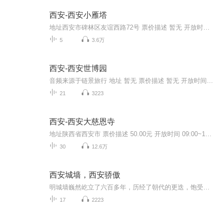
西安-西安小雁塔
地址西安市碑林区友谊西路72号 票价描述 暂无 开放时间 8:00~18:00 乘车信息 暂无 音频来源于链景旅行
5
3.6万
西安-西安世博园
音频来源于链景旅行 地址 暂无 票价描述 暂无 开放时间 全天 乘车信息 暂无
21
3223
西安-西安大慈恩寺
地址陕西省西安市 票价描述 50.00元 开放时间 09:00~17:00 乘车信息 交通信息： 乘坐公交5、19、21、22、27、41路在“大雁塔”站下车即到。乘坐出租车从火车站出发，一般15元左右可到达。 音频来源于链景旅行
30
12.6万
西安城墙，西安骄傲
明城墙巍然屹立了六百多年，历经了朝代的更迭，饱受战火蹂躏，古城门几经损毁和修复。在此，要为当年的文物工作者致以真诚的敬意，也许你们早已不在人世，但你们为西安人、为中国人、为全人类保存下的这座明城墙，让现在的我们依然能够每天眺望着它，却是...
17
2223