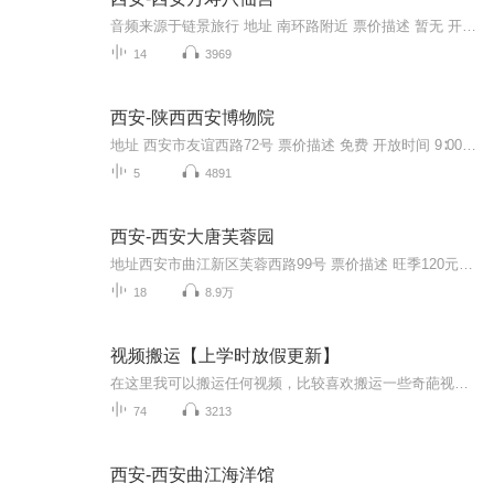
音频来源于链景旅行 地址 南环路附近 票价描述 暂无 开放时间 7:30-18:00 乘车信息 暂无
14
3969
西安-陕西西安博物院
地址 西安市友谊西路72号 票价描述 免费 开放时间 9∶00—17∶00 乘车信息 交通信息： 经过“小雁塔”站的公交线路：18、203、204、218、21、224、29、29、32、407、40、410、46、508、521、700 707、713、720、游7、游8。 音频来源于链景旅行
5
4891
西安-西安大唐芙蓉园
地址西安市曲江新区芙蓉西路99号 票价描述 旺季120元，淡季90元 开放时间 9:00-21:00 乘车信息 公共交通 21路、22路、23路、24路、601路、610路、609路、237路、715路、907路 乘坐公交21、22、24、41、212、224、237、320(游9)、601、609、610、715、72...
18
8.9万
视频搬运【上学时放假更新】
在这里我可以搬运任何视频，比较喜欢搬运一些奇葩视频，想搬运什么视频，可以在评论区评论或私聊，如有侵权请告诉我，谢谢
74
3213
西安-西安曲江海洋馆