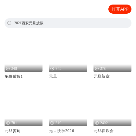
打开APP
2021西安元旦放假
248
745
278
龟哥放假1
元旦
元旦新章
781
319
2402
元旦贺词
元旦快乐2026
元旦联欢会