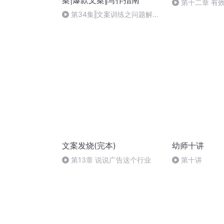
案|爆款文案‖写作指南
第十二章 有
命名、定价、应
第34集‖文案训练之问题解决
法
文案发烧(完本)
幼师十讲
第13章 说说广告这个行业
第十讲