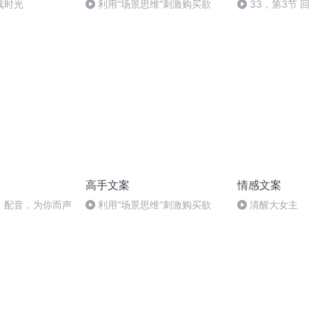
浅时光
利用“场景思维”刺激购买欲
33，第3节 
高手文案
情感文案
】配音，为你而声
利用“场景思维”刺激购买欲
清醒大女主