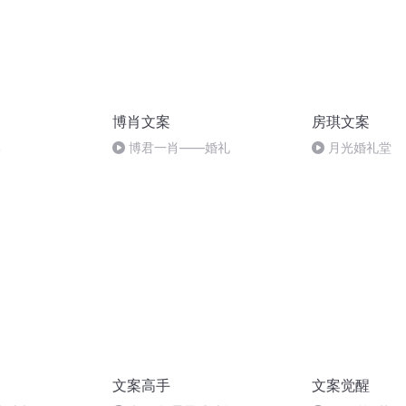
博肖文案
房琪文案
比
博君一肖——婚礼
月光婚礼堂
文案高手
文案觉醒