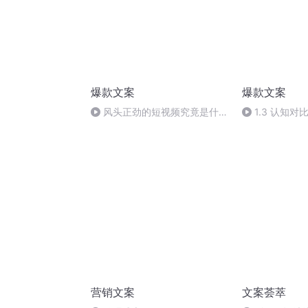
爆款文案
爆款文案
风头正劲的短视频究竟是什
1.3 认知对
么？
营销文案
文案荟萃