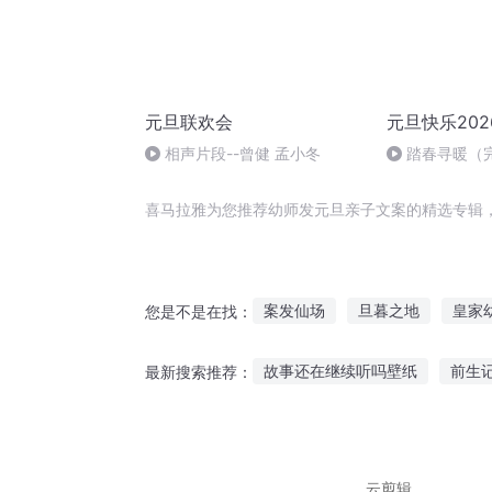
元旦联欢会
元旦快乐202
相声片段--曾健 孟小冬
踏春寻暖（
喜马拉雅为您推荐幼师发元旦亲子文案的精选专辑
案发仙场
旦暮之地
皇家
您是不是在找：
天之幼子
撒旦之子
撒旦
故事还在继续听吗壁纸
前生
最新搜索推荐：
幼变之重生
抗日故事连播免费听
小鸡宝
在线听老鼠嫁女故事
听名人
云剪辑