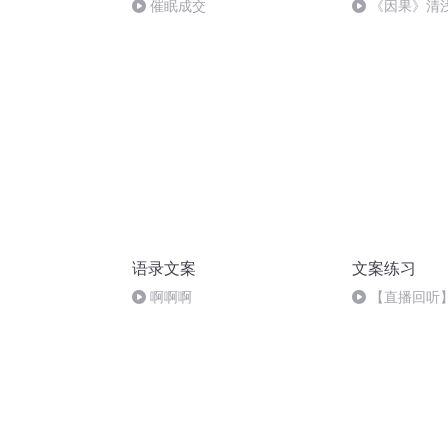
催眠成交
《因果》清
语录文案
文案练习
啊啊啊
【直播回听