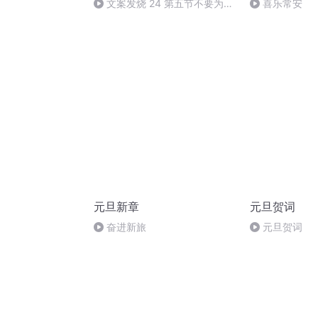
文案发烧 24 第五节不要为广
喜乐常安
告而广告
元旦新章
元旦贺词
奋进新旅
元旦贺词