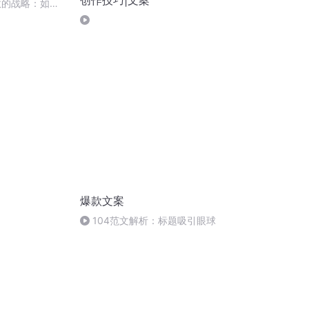
创作技巧|文案
效的战略：如何
对替代品
爆款文案
104范文解析：标题吸引眼球