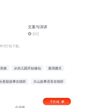
文案与演讲
后记
P3打包下载。
亲娘
从幼儿园开始修仙
最强撒旦
嫡幼女
撒旦之书世界末日
修真幼儿园
乐悬疑故事在线听
大山故事语音在线听
多听故事的作用
听家长讲革命故事
手机端
企业版