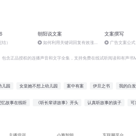
6
朝阳说文案
文案撰写
完结）
如何利用关键词回复有效涨
广告文案公式
粉？
，包含正品授权的连播声音和文字全集，支持免费在线试听阅读和有声书M
幼儿园
女皇她不想上幼儿园
案中有案
伊旦之书
我的白发
日记
神幼为魔
幼异语录
名为撒旦
皇牌幼师
女尊之
记忆故事在线听
《听长辈讲故事》开头
认真听故事的孩子
可
贝故事在线听
听视频大灰狼的故事
魔兽剧情 故事在线听
幼儿
故事睡觉直播间
宝贝听方言故事的说说
主播培训
小雅智能
车联网平台