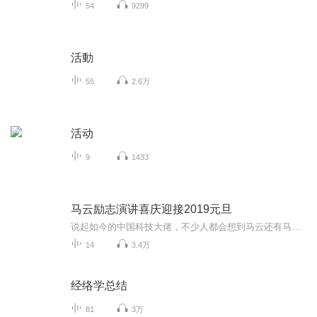
54
9299
活動
55
2.6万
活动
9
1433
马云励志演讲喜庆迎接2019元旦
说起如今的中国科技大佬，不少人都会想到马云还有马化腾等人。尤其是马云，关于科技这一方面也是有投资不小的。可能很多人都还将阿里巴巴和马云定位在电商上，其实阿里巴巴早就变成了一个多元化的企业了。而且，在人工智能这一方面，马云可是有不少的成就...
14
3.4万
经络学总结
81
3万