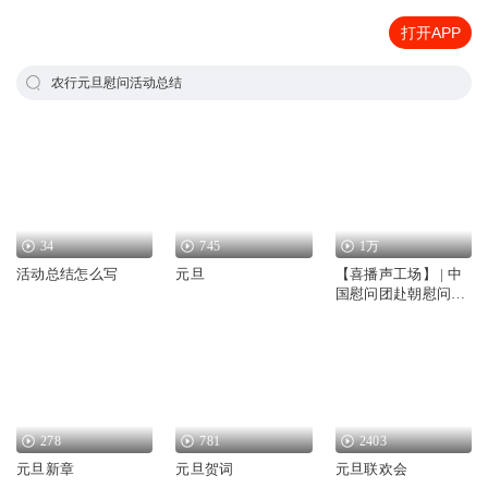
打开APP
农行元旦慰问活动总结
34
745
1万
活动总结怎么写
元旦
【喜播声工场】 | 中
国慰问团赴朝慰问志
愿军纪实 | 战场较量
运筹帷幄幕后秘密
278
781
2403
元旦新章
元旦贺词
元旦联欢会