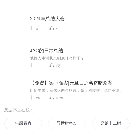
2024年总结大会
3
82
JAC的日常总结
地推人生活状态到底什么样子？
11
1万
【免费】案中冤案|元旦日之离奇暗杀案
咱们中国，有这么两句格言，是天网恢恢，疏而不漏。这两句话中，所含的意义，就是言其人要作了恶事，纵然一时侥幸，能够逃出法网，但是叶落归根，依然逃不出天网去。所谓人间私语，天闻若雷，暗室亏心，神目如电，少不得默默中有个道理，总会有报应临头的...
20
1020
您是不是在找：
告慰青春
异世时空结
穿越十二时空结界