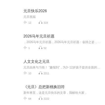
元旦快乐2026
元旦祝福
12
319
2026马年元旦祈愿
，2026马年元旦祈愿，2026马年元旦祈愿：奋蹄之姿，赴时代之约我祈愿，2026年的中国 山河锦绣，繁荣昌盛。我祈愿，2026年的每个奋斗者，都能策马扬鞭，不负韶华。我祈愿，2026年的情感世界，温暖纯粹 情谊绵长。我祈愿，，2026年的我们，心怀热爱，向阳而...
1
52
人文文化之元旦
元旦由来与习俗！ “趣报到”，为3~12岁孩子提供全面的通识知识系列课程。让孩子广泛接触通识教育，掌握更全面的天文，历史，地理，艺术，生活及科普知识。找到兴趣，快乐成长！...
10
2011
《元旦》总把新桃换旧符
新年将至，这是元旦快乐的文章，我献给大家，
64
2222